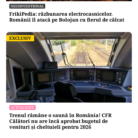
NECONVENTIONAL
FrikiPedia: răzbunarea electrocasnicelor.
Românii îl atacă pe Bolojan cu fierul de călcat
EXCLUSIV
EXCLUSIV
ACTUALITATE
Trenul rămâne o saună în România! CFR
Călători nu are încă aprobat bugetul de
venituri și cheltuieli pentru 2026