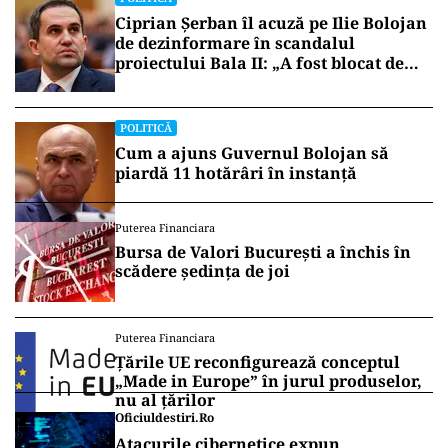
Ciprian Șerban îl acuză pe Ilie Bolojan
de dezinformare în scandalul
proiectului Bala II: „A fost blocat de
Comisia Europeană, nu abandonat”
POLITICĂ
Cum a ajuns Guvernul Bolojan să
piardă 11 hotărâri în instanță
Puterea Financiara
Bursa de Valori București a închis în
scădere ședința de joi
Puterea Financiara
Țările UE reconfigurează conceptul
„Made in Europe” în jurul produselor,
nu al țărilor
Oficiuldestiri.ro
Atacurile cibernetice expun