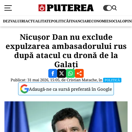
DEZVALUIRI
ACTUALITATE
POLITICĂ
FINANCIAR
ECONOMIE
SOCIAL
OPIN
Nicușor Dan nu exclude
expulzarea ambasadorului rus
după atacul cu dronă de la
Galați
Publicat: 31 mai 2026, 15:05, de
Cristian Matache
, în
POLITICĂ
Adaugă-ne ca sursă preferată în Google