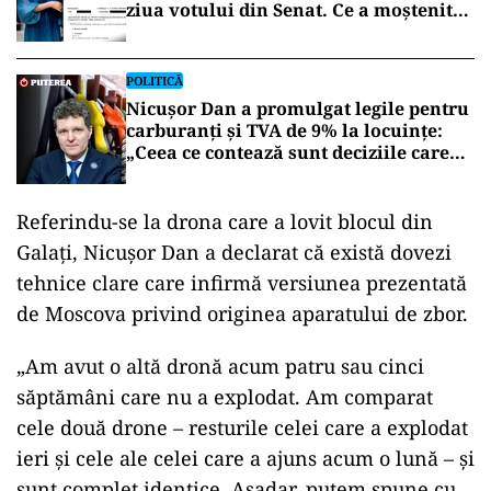
ziua votului din Senat. Ce a moștenit
partenera președintelui
POLITICĂ
Nicușor Dan a promulgat legile pentru
carburanți și TVA de 9% la locuințe:
„Ceea ce contează sunt deciziile care
aduc beneficii și protejează românii”
Referindu-se la drona care a lovit blocul din
Galați, Nicușor Dan a declarat că există dovezi
tehnice clare care infirmă versiunea prezentată
de Moscova privind originea aparatului de zbor.
„Am avut o altă dronă acum patru sau cinci
săptămâni care nu a explodat. Am comparat
cele două drone – resturile celei care a explodat
ieri și cele ale celei care a ajuns acum o lună – și
sunt complet identice. Așadar, putem spune cu