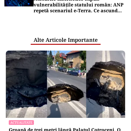
vulnerabilitățile statului român: ANP
repetă scenariul e‑Terra. Ce ascund
comunicările oficiale și cine răspunde
pentru mentenanța IT a instituțiilor
publice
Alte Articole Importante
ACTUALITATE
Groapă de trei metri lângă Palatul Cotroceni. O