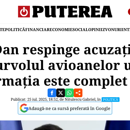
TE
POLITICĂ
FINANCIAR
ECONOMIE
SOCIAL
OPINII
ZVONURI
IN
an respinge acuzați
urvolul avioanelor 
rmația este complet 
Publicat: 25 iul. 2025, 18:52, de
Nitulescu Gabriel
, în
POLITICĂ
Adaugă-ne ca sursă preferată în Google