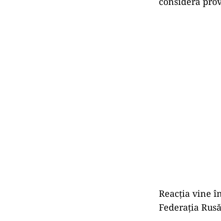
consideră prov
Reacția vine în
Federația Rusă