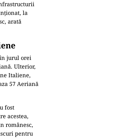
frastructurii
nționat, la
c, arată
iene
n jurul orei
ană. Ulterior,
ne Italiene,
Baza 57 Aeriană
u fost
re acestea,
ian românesc,
iscuri pentru