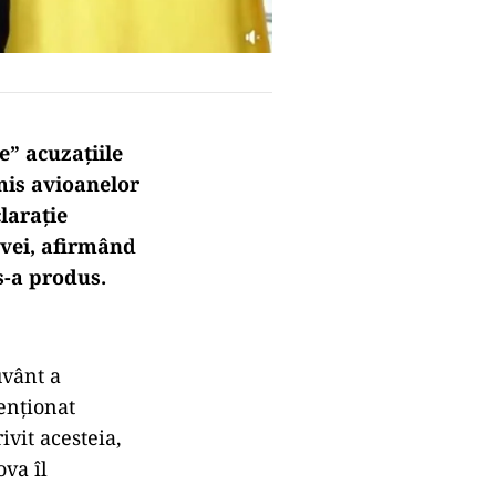
e” acuzațiile
mis avioanelor
larație
ovei, afirmând
 s-a produs.
uvânt a
tenționat
vit acesteia,
ova îl