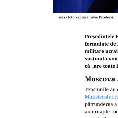
sursa foto: captură video Facebook
Președintele R
formulate de 
militare ucrai
susținută vine
că „are toate 
Moscova 
Tensiunile au 
Ministerului r
pătrunderea a 
autoritățile ro