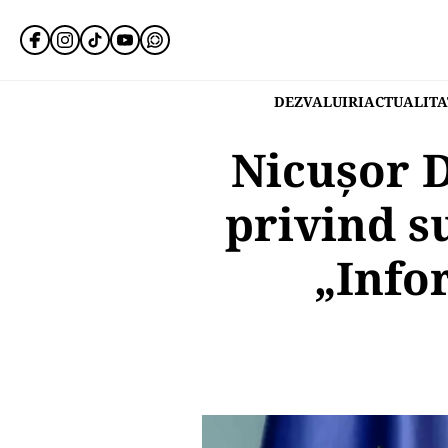
DEZVALUIRI
ACTUALITA
Nicușor D
privind s
„Info