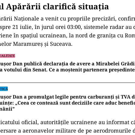
l Apărării clarifică situația
rării Naționale a venit cu propriile precizări, confi
pre 21 iulie, în jurul orei 03:00, sistemele radar au
riene în spațiul ucrainean, la nord de granița cu Ro
nelor Maramureș și Suceava.
UALITATE
ușor Dan publică declarația de avere a Mirabelei Grădi
a votului din Senat. Ce a moștenit partenera președinte
TICĂ
ușor Dan a promulgat legile pentru carburanți și TVA d
uințe: „Ceea ce contează sunt deciziile care aduc benefic
mânii”
catului oficial, autoritățile ucrainene au informat c
ersare a aeronavelor militare de pe aerodromurile di