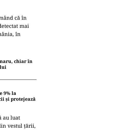
rmând că în
 detectat mai
mânia, în
naru, chiar în
lui
e 9% la
ii și protejează
ă au luat
n vestul țării,