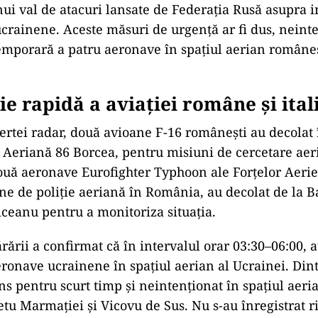
ui val de atacuri lansate de Federația Rusă asupra in
crainene. Aceste măsuri de urgență ar fi dus, neinte
mporară a patru aeronave în spațiul aerian românes
ie rapidă a aviației române și ital
lertei radar, două avioane F-16 românești au decolat î
 Aeriană 86 Borcea, pentru misiuni de cercetare aeri
două aeronave Eurofighter Typhoon ale Forțelor Aerie
une de poliție aeriană în România, au decolat de la 
ceanu pentru a monitoriza situația.
ării a confirmat că în intervalul orar 03:30–06:00, a
eronave ucrainene în spațiul aerian al Ucrainei. Dint
ns pentru scurt timp și neintenționat în spațiul aer
etu Marmației și Vicovu de Sus. Nu s-au înregistrat r