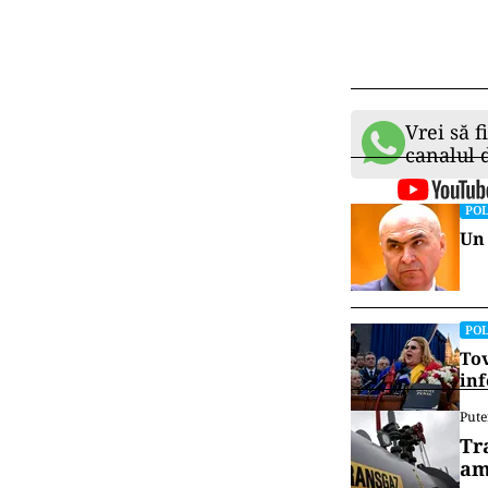
Vrei să f
canalul
POL
Un 
POL
Tov
inf
Pute
Tr
am