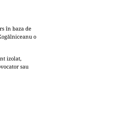
rs în baza de
l Kogălniceanu o
t izolat,
ovocator sau