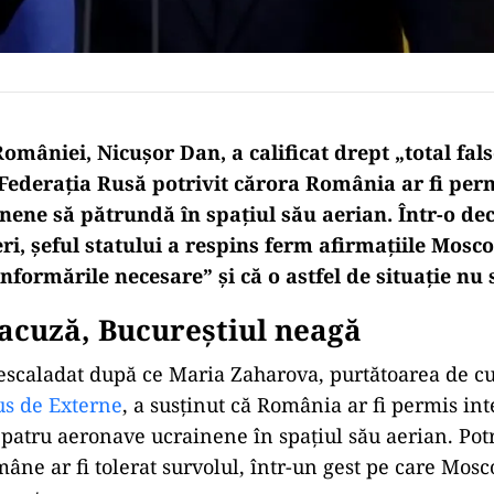
omâniei, Nicușor Dan, a calificat drept „total fals
Federația Rusă potrivit cărora România ar fi per
nene să pătrundă în spațiul său aerian. Într-o dec
ri, șeful statului a respins ferm afirmațiile Mosc
informările necesare” și că o astfel de situație nu
acuză, Bucureștiul neagă
escaladat după ce Maria Zaharova, purtătoarea de c
us de Externe
, a susținut că România ar fi permis in
patru aeronave ucrainene în spațiul său aerian. Potri
mâne ar fi tolerat survolul, într-un gest pe care Mosc