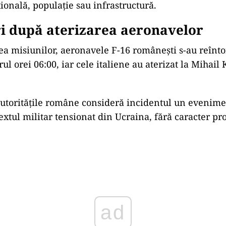
ională, populație sau infrastructură.
ri după aterizarea aeronavelor
ea misiunilor, aeronavele F-16 românești s-au reînto
rul orei 06:00, iar cele italiene au aterizat la Mihai
autoritățile române consideră incidentul un evenimen
extul militar tensionat din Ucraina, fără caracter pr
ad