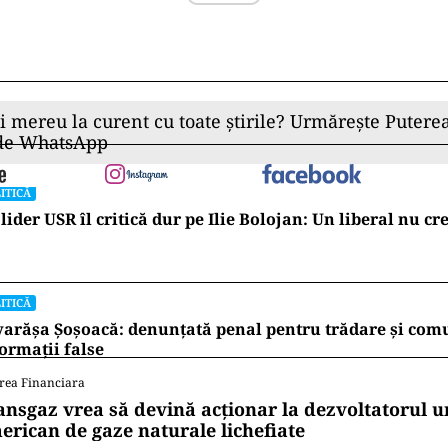
ii mereu la curent cu toate știrile? Urmărește Puterea
 de WhatsApp
ITICĂ
lider USR îl critică dur pe Ilie Bolojan: Un liberal nu cr
ITICĂ
arășa Șoșoacă: denunțată penal pentru trădare și com
ormații false
rea Financiara
ansgaz vrea să devină acționar la dezvoltatorul u
erican de gaze naturale lichefiate