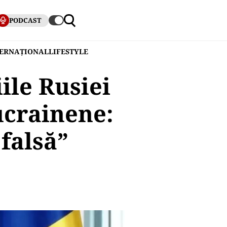
PODCAST
TERNAȚIONAL
LIFESTYLE
ile Rusiei
ucrainene:
falsă”