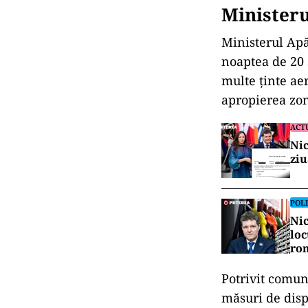
Ministeru
Ministerul Apă
noaptea de 20 s
multe ținte ae
apropierea zo
ACT
Nic
ziu
POLI
Nic
loc
ro
Potrivit comuni
măsuri de disp