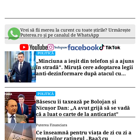
Vrei să fii mereu la curent cu toate știrile? Urmărește
Puterea.ro și pe canalul de WhatsApp
POLITICĂ
„Minciuna a ieșit din telefon și a ajuns
în stradă”. Miruță cere adoptarea legii
anti-dezinformare după atacul cu
topoare din Cluj
POLITICĂ
Băsescu îi taxează pe Bolojan și
Nicușor Dan: „A avut grijă să se vadă
că a luat o carte de la anticariat”
Puterea Financiara
Ce înseamnă pentru viața de zi cu zi a
românilor ratingul „Baa3 cu