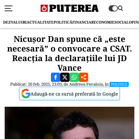
DEZVALUIRI
ACTUALITATE
POLITICĂ
FINANCIAR
ECONOMIE
SOCIAL
OPIN
Nicușor Dan spune că „este
necesară” o convocare a CSAT.
Reacția la declarațiile lui JD
Vance
Publicat: 20 feb. 2025, 23:03, de
Andreea Pavaloiu
, în
POLITICĂ
Adaugă-ne ca sursă preferată în Google