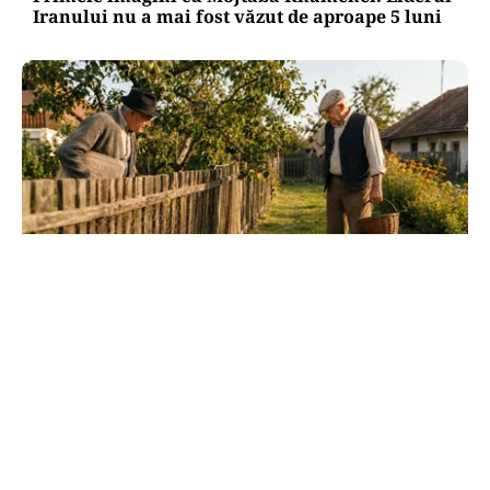
Iranului nu a mai fost văzut de aproape 5 luni
SOCIAL
Dileme de curte: la câți metri de gardul
vecinului poți planta pomi
TOS
Politica Cookies
Protecția Datelor Personale
Despre Noi
Publicitate
Echipa