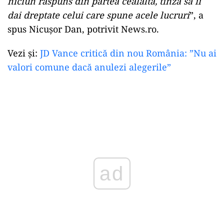
niciun răspuns din partea cealaltă, tinză să îi
dai dreptate celui care spune acele lucruri
”, a
spus Nicuşor Dan, potrivit News.ro.
Vezi și:
JD Vance critică din nou România: ”Nu ai
valori comune dacă anulezi alegerile”
ad