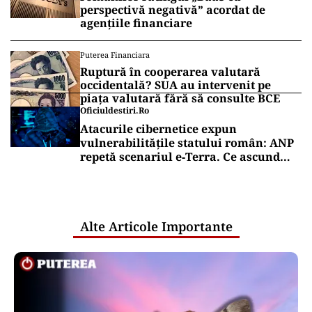
perspectivă negativă” acordat de
agențiile financiare
Puterea Financiara
Ruptură în cooperarea valutară
occidentală? SUA au intervenit pe
piața valutară fără să consulte BCE
Oficiuldestiri.ro
Atacurile cibernetice expun
vulnerabilitățile statului român: ANP
repetă scenariul e‑Terra. Ce ascund
comunicările oficiale și cine răspunde
pentru mentenanța IT a instituțiilor
publice
Alte Articole Importante