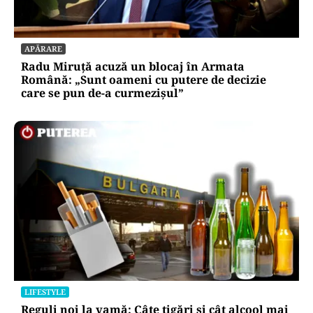
APĂRARE
Radu Miruță acuză un blocaj în Armata
Română: „Sunt oameni cu putere de decizie
care se pun de-a curmezișul”
LIFESTYLE
Reguli noi la vamă: Câte țigări și cât alcool mai