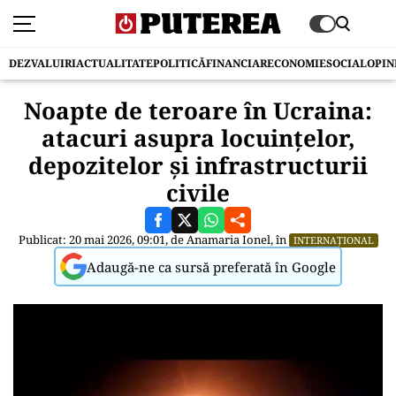
DEZVALUIRI
ACTUALITATE
POLITICĂ
FINANCIAR
ECONOMIE
SOCIAL
OPIN
Noapte de teroare în Ucraina:
atacuri asupra locuințelor,
depozitelor și infrastructurii
civile
Publicat: 20 mai 2026, 09:01, de
Anamaria Ionel
, în
INTERNAȚIONAL
Adaugă-ne ca sursă preferată în Google