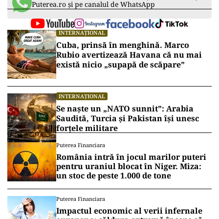
Puterea.ro și pe canalul de WhatsApp
INTERNAȚIONAL
Cuba, prinsă în menghină. Marco
Rubio avertizează Havana că nu mai
există nicio „supapă de scăpare”
INTERNAȚIONAL
Se naște un „NATO sunnit”: Arabia
Saudită, Turcia și Pakistan își unesc
forțele militare
Puterea Financiara
România intră în jocul marilor puteri
pentru uraniul blocat în Niger. Miza:
un stoc de peste 1.000 de tone
Puterea Financiara
Impactul economic al verii infernale