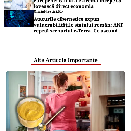
europene: căldura extremă începe să
lovească direct economia
Oficiuldestiri.ro
Atacurile cibernetice expun
vulnerabilitățile statului român: ANP
repetă scenariul e‑Terra. Ce ascund
comunicările oficiale și cine răspunde
pentru mentenanța IT a instituțiilor
publice
Alte Articole Importante