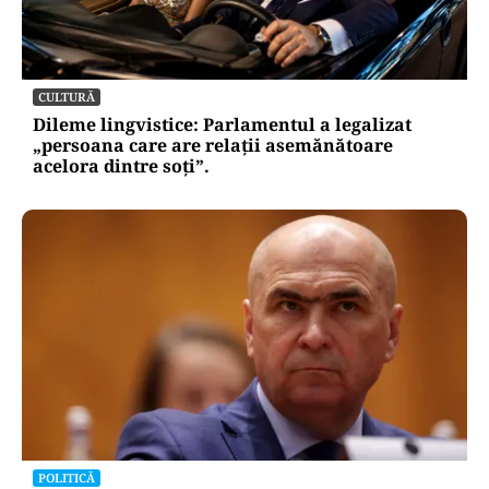
ACTUALITATE
Retter, gata cu 7 luni înainte de termen pe A0
Nord. Care este situația reală a descărcărilor
CULTURĂ
Dileme lingvistice: Parlamentul a legalizat
„persoana care are relații asemănătoare
acelora dintre soți”.