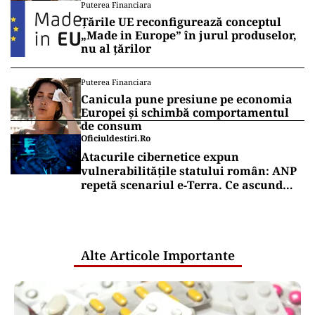
Puterea.ro și pe canalul de WhatsApp
SPORT
Infantino scoate Cupa Mondială la
mezat. Dinastia Trump a mirosit
imediat unde sunt banii
SPORT
Gigi Becali, gata cu Politic! Patronul de
la FCSB a luat decizia în cazul
fotbalistului cumpărat de la Dinamo:
„Fac curățenie! Nu e de echipa asta”
Puterea Financiara
Țările UE reconfigurează conceptul
„Made in Europe” în jurul produselor,
nu al țărilor
Puterea Financiara
Canicula pune presiune pe economia