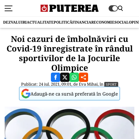
DEZVALUIRI
ACTUALITATE
POLITICĂ
FINANCIAR
ECONOMIE
SOCIAL
OPIN
Noi cazuri de îmbolnăviri cu
Covid-19 înregistrate în rândul
sportivilor de la Jocurile
Olimpice
Publicat: 24 iul. 2021, 09:01, de
Eva Mihai
, în
SPORT
Adaugă-ne ca sursă preferată în Google