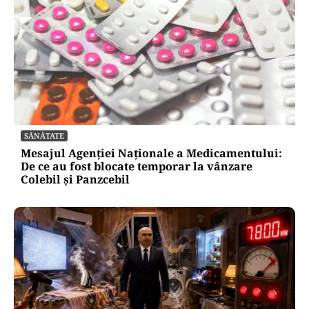
Europei și schimbă comportamentul
de consum
Oficiuldestiri.ro
Atacurile cibernetice expun
vulnerabilitățile statului român: ANP
repetă scenariul e‑Terra. Ce ascund
comunicările oficiale și cine răspunde
pentru mentenanța IT a instituțiilor
publice
Alte Articole Importante