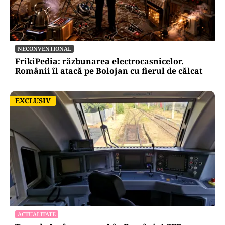
SĂNĂTATE
Mesajul Agenției Naționale a Medicamentului:
De ce au fost blocate temporar la vânzare
Colebil și Panzcebil
NECONVENTIONAL
FrikiPedia: răzbunarea electrocasnicelor.
Românii îl atacă pe Bolojan cu fierul de călcat