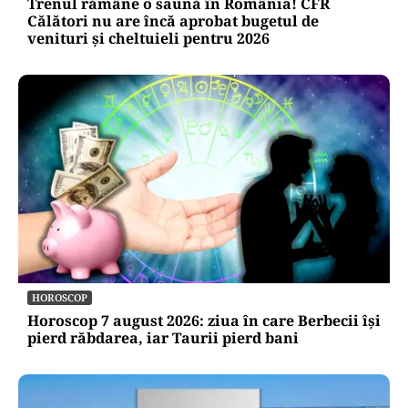
EXCLUSIV
EXCLUSIV
ACTUALITATE
Trenul rămâne o saună în România! CFR
Călători nu are încă aprobat bugetul de
venituri și cheltuieli pentru 2026