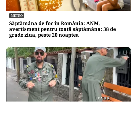
METEO
Săptămâna de foc în România: ANM,
avertisment pentru toată săptămâna: 38 de
grade ziua, peste 20 noaptea
POLITICĂ
Cristian Popescu Piedone, în uniformă militară
pe TikTok: „S-a întors boomerangul, gata de