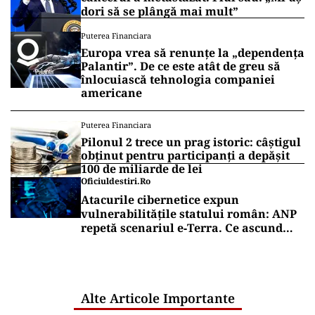
dori să se plângă mai mult”
Puterea Financiara
Europa vrea să renunțe la „dependența
Palantir”. De ce este atât de greu să
înlocuiască tehnologia companiei
americane
Puterea Financiara
Pilonul 2 trece un prag istoric: câștigul
obținut pentru participanți a depășit
100 de miliarde de lei
Oficiuldestiri.ro
Atacurile cibernetice expun
vulnerabilitățile statului român: ANP
repetă scenariul e‑Terra. Ce ascund
comunicările oficiale și cine răspunde
pentru mentenanța IT a instituțiilor
publice
Alte Articole Importante