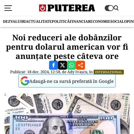
DEZVALUIRI
ACTUALITATE
POLITICĂ
FINANCIAR
ECONOMIE
SOCIAL
OPIN
Noi reduceri ale dobânzilor
pentru dolarul american vor fi
anunţate peste câteva ore
Publicat: 18 dec. 2024, 12:58, de
Ady Ivașcu
, în
INTERNAȚIONAL
Adaugă-ne ca sursă preferată în Google