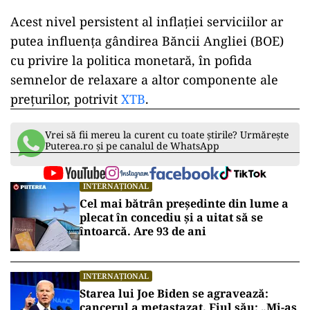
Acest nivel persistent al inflației serviciilor ar
putea influența gândirea Băncii Angliei (BOE)
cu privire la politica monetară, în pofida
semnelor de relaxare a altor componente ale
prețurilor, potrivit
XTB
.
Vrei să fii mereu la curent cu toate știrile? Urmărește
Puterea.ro și pe canalul de WhatsApp
INTERNAȚIONAL
Cel mai bătrân președinte din lume a
plecat în concediu și a uitat să se
întoarcă. Are 93 de ani
INTERNAȚIONAL
Starea lui Joe Biden se agravează:
cancerul a metastazat. Fiul său: „Mi-aș