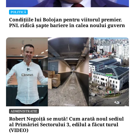
POLITICĂ
Condițiile lui Bolojan pentru viitorul premier.
PNL ridică șapte bariere în calea noului guvern
ADMINISTRATIE
Robert Negoiță se mută! Cum arată noul sediul
al Primăriei Sectorului 3, edilul a făcut turul
(VIDEO)