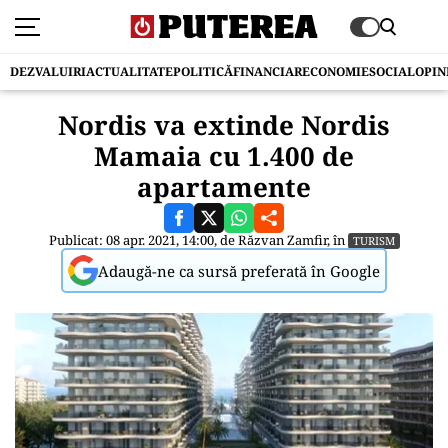
DEZVALUIRI
ACTUALITATE
POLITICĂ
FINANCIAR
ECONOMIE
SOCIAL
OPIN
Nordis va extinde Nordis
Mamaia cu 1.400 de
apartamente
Publicat: 08 apr. 2021, 14:00, de
Răzvan Zamfir
, în
TURISM
Adaugă-ne ca sursă preferată în Google