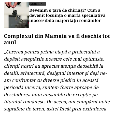
IMOBILIARE
Devenim o țară de chiriași? Cum a
devenit locuința o marfă speculativă
inaccesibilă majorității românilor
Complexul din Mamaia va fi deschis tot
anul
„Cererea pentru prima etapă a proiectului a
depășit așteptările noastre cele mai optimiste,
clienții noștri au apreciat atenția deosebită la
detalii, arhitectură, designul interior și deși ne-
am confruntat cu diverse piedici în această
perioadă incertă, suntem foarte aproape de
deschiderea unui ansamblu de excepție pe
litoralul românesc. De aceea, am cumpărat noile
suprafețe de teren, astfel încât prin extinderea