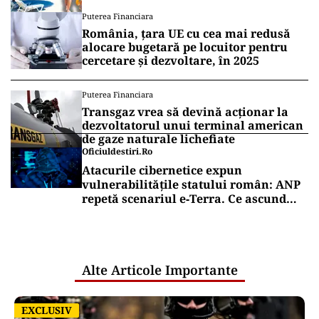
completă sub 100 de euro
Puterea Financiara
România, țara UE cu cea mai redusă
alocare bugetară pe locuitor pentru
cercetare și dezvoltare, în 2025
Puterea Financiara
Transgaz vrea să devină acționar la
dezvoltatorul unui terminal american
de gaze naturale lichefiate
Oficiuldestiri.ro
Atacurile cibernetice expun
vulnerabilitățile statului român: ANP
repetă scenariul e‑Terra. Ce ascund
comunicările oficiale și cine răspunde
pentru mentenanța IT a instituțiilor
publice
Alte Articole Importante
EXCLUSIV
EXCLUSIV