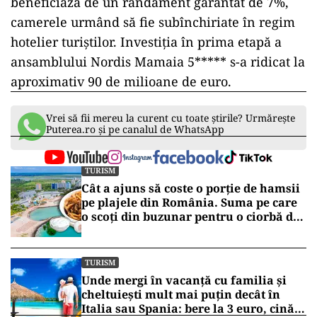
beneficiază de un randament garantat de 7%,
camerele urmând să fie subînchiriate în regim
hotelier turiștilor. Investiția în prima etapă a
ansamblului Nordis Mamaia 5***** s-a ridicat la
aproximativ 90 de milioane de euro.
Vrei să fii mereu la curent cu toate știrile? Urmărește
Puterea.ro și pe canalul de WhatsApp
TURISM
Cât a ajuns să coste o porție de hamsii
pe plajele din România. Suma pe care
o scoți din buzunar pentru o ciorbă de
pește sau saramură de crap la Eforie
Nord
TURISM
Unde mergi în vacanță cu familia și
cheltuiești mult mai puțin decât în
Italia sau Spania: bere la 3 euro, cină