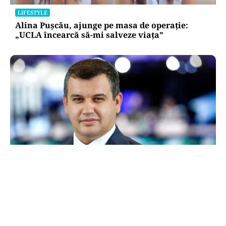
LIFESTYLE
Alina Pușcău, ajunge pe masa de operație:
„UCLA încearcă să-mi salveze viața”
POLITICĂ
Eugen Tomac cere comasarea a peste 1.500 de
primării și reorganizarea județelor: „Nu mai
putem funcționa”