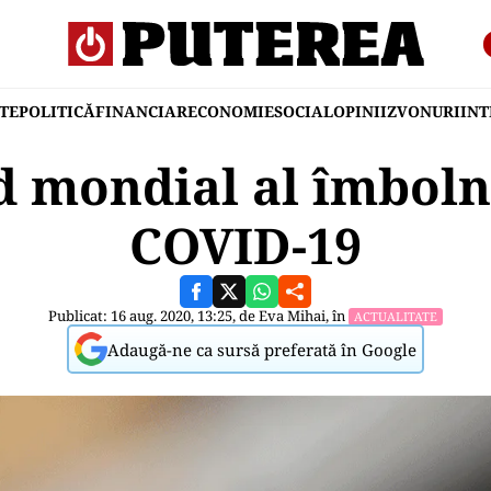
TE
POLITICĂ
FINANCIAR
ECONOMIE
SOCIAL
OPINII
ZVONURI
IN
 mondial al îmboln
COVID-19
Publicat: 16 aug. 2020, 13:25, de
Eva Mihai
, în
ACTUALITATE
Adaugă-ne ca sursă preferată în Google