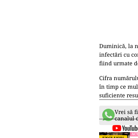
Duminică, la n
infectări cu co
fiind urmate d
Cifra numărulu
în timp ce mul
suficiente res
Vrei să f
canalul
ACT