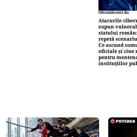
Oficiuldestiri.ro
Atacurile ciber
expun vulnerabi
statului român
repetă scenariu
Ce ascund comu
oficiale și cin
pentru mentena
instituțiilor pu