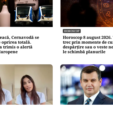
HOROSCOP
eacă, Cernavodă se
Horoscop 8 august 2026. 
 oprirea totală.
trec prin momente de c
 trimis o alertă
despărțire sau o veste n
Europene
le schimbă planurile
POLITICĂ