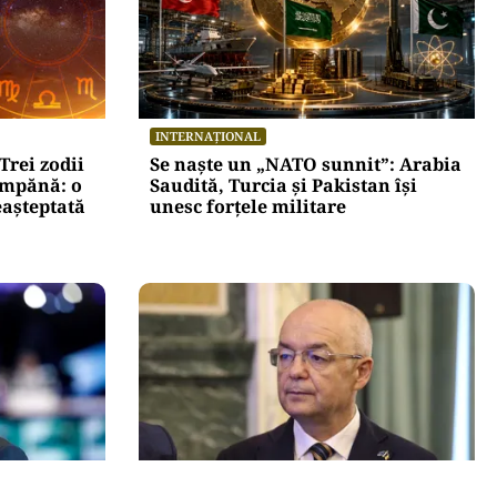
INTERNAȚIONAL
Trei zodii
Se naște un „NATO sunnit”: Arabia
umpănă: o
Saudită, Turcia și Pakistan își
eașteptată
unesc forțele militare
ACTUALITATE