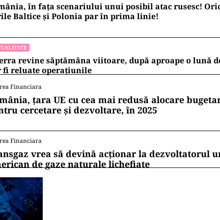
ânia, în fața scenariului unui posibil atac rusesc! Oric
ile Baltice și Polonia par în prima linie!
UALITATE
erra revine săptămâna viitoare, după aproape o lună d
 fi reluate operațiunile
rea Financiara
mânia, țara UE cu cea mai redusă alocare bugetar
ntru cercetare și dezvoltare, în 2025
rea Financiara
ansgaz vrea să devină acționar la dezvoltatorul u
erican de gaze naturale lichefiate