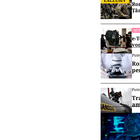
EXCLUSIV
Rom
Țăr
ACT
e-T
vor
Pute
Ro
pe
Pute
Tr
am