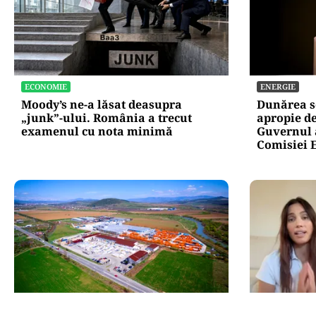
ECONOMIE
ENERGIE
Moody’s ne-a lăsat deasupra
Dunărea s
„junk”-ului. România a trecut
apropie de
examenul cu nota minimă
Guvernul a
Comisiei 
BUSINESS
LIFESTYLE