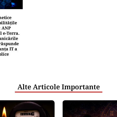
netice
litățile
: ANP
l e‑Terra.
nicările
e răspunde
nța IT a
blice
Alte Articole Importante