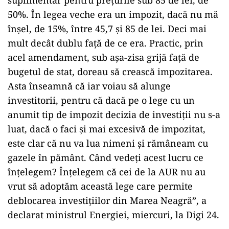
suplimentar pentru preţurile sub 85 de lei, de
50%. În legea veche era un impozit, dacă nu mă
înşel, de 15%, între 45,7 şi 85 de lei. Deci mai
mult decât dublu faţă de ce era. Practic, prin
acel amendament, sub aşa-zisa grijă faţă de
bugetul de stat, doreau să crească impozitarea.
Asta înseamnă că iar voiau să alunge
investitorii, pentru că dacă pe o lege cu un
anumit tip de impozit decizia de investiţii nu s-a
luat, dacă o faci şi mai excesivă de impozitat,
este clar că nu va lua nimeni şi rămâneam cu
gazele în pământ. Când vedeţi acest lucru ce
înţelegem? Înţelegem că cei de la AUR nu au
vrut să adoptăm această lege care permite
deblocarea investiţiilor din Marea Neagră”, a
declarat ministrul Energiei, miercuri, la Digi 24.