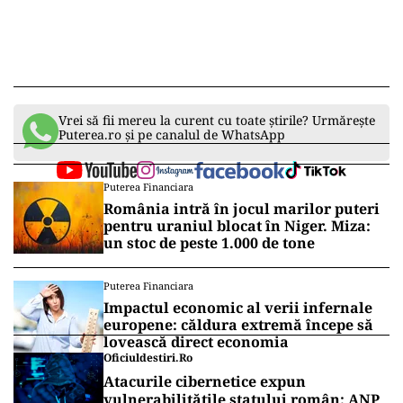
Vrei să fii mereu la curent cu toate știrile? Urmărește
Puterea.ro și pe canalul de WhatsApp
Puterea Financiara
România intră în jocul marilor puteri
pentru uraniul blocat în Niger. Miza:
un stoc de peste 1.000 de tone
Puterea Financiara
Impactul economic al verii infernale
europene: căldura extremă începe să
lovească direct economia
Oficiuldestiri.ro
Atacurile cibernetice expun
vulnerabilitățile statului român: ANP