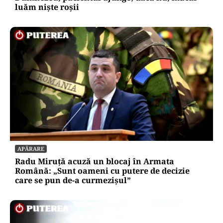
luăm niște roșii
APĂRARE
Radu Miruță acuză un blocaj în Armata
Română: „Sunt oameni cu putere de decizie
care se pun de-a curmezișul”