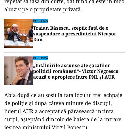
repetat să iasă din curte, dat fiind că este în mod
abuziv pe o proprietate privată.
POLITICĂ
Traian Băsescu, sceptic față de o
suspendare a președintelui Nicușor
Dan
POLITICĂ
„Întâlnirile ascunse ale șacalilor
politicii românești”- Victor Negrescu
acuză o apropiere între PNL și AUR
Abia după ce au sosit la fața locului trei echpaje
de poliție și după câteva minute de discuții,
liderul AUR a acceptat să părăsească incinta
curții, așteptând dincolo de baiera de la intrare
ieșirea ministrului Virgil Popescu.