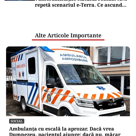
repetă scenariul e‑Terra. Ce ascund
comunicările oficiale și cine răspunde
pentru mentenanța IT a instituțiilor
publice
Alte Articole Importante
SOCIAL
Ambulanța cu escală la aprozar. Dacă vrea
Dumnezeu, pacientul ajunge; dacă nu, măcar