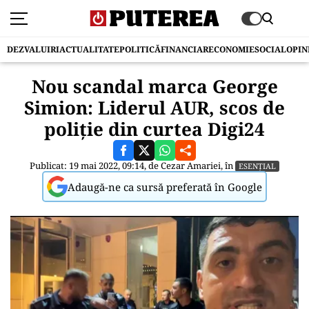
DEZVALUIRI
ACTUALITATE
POLITICĂ
FINANCIAR
ECONOMIE
SOCIAL
OPIN
Nou scandal marca George
Simion: Liderul AUR, scos de
poliție din curtea Digi24
Publicat: 19 mai 2022, 09:14, de
Cezar Amariei
, în
ESENȚIAL
Adaugă-ne ca sursă preferată în Google