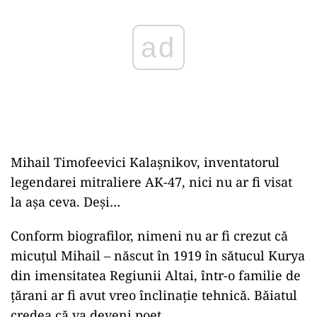
Mihail Timofeevici Kalaşnikov, inventatorul
legendarei mitraliere AK-47, nici nu ar fi visat
la așa ceva. Deși…
Conform biografilor, nimeni nu ar fi crezut că
micuţul Mihail – născut în 1919 în sătucul Kurya
din imensitatea Regiunii Altai, într-o familie de
ţărani ar fi avut vreo înclinaţie tehnică. Băiatul
credea că va deveni poet…