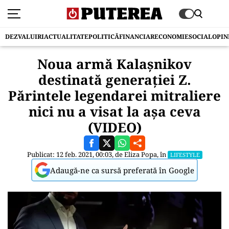
DEZVALUIRI
ACTUALITATE
POLITICĂ
FINANCIAR
ECONOMIE
SOCIAL
OPIN
Noua armă Kalașnikov
destinată generației Z.
Părintele legendarei mitraliere
nici nu a visat la așa ceva
(VIDEO)
Publicat: 12 feb. 2021, 00:03, de
Eliza Popa
, în
LIFESTYLE
Adaugă-ne ca sursă preferată în Google