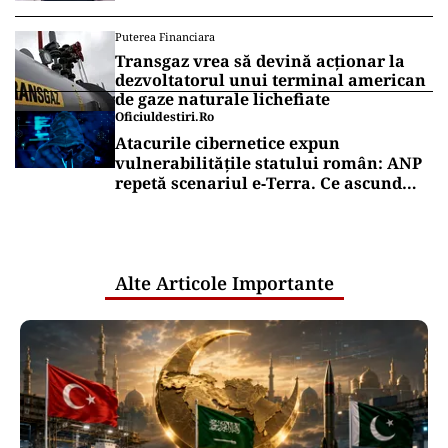
Puterea Financiara
Transgaz vrea să devină acționar la
dezvoltatorul unui terminal american
de gaze naturale lichefiate
Oficiuldestiri.ro
Atacurile cibernetice expun
vulnerabilitățile statului român: ANP
repetă scenariul e‑Terra. Ce ascund
comunicările oficiale și cine răspunde
pentru mentenanța IT a instituțiilor
publice
Alte Articole Importante