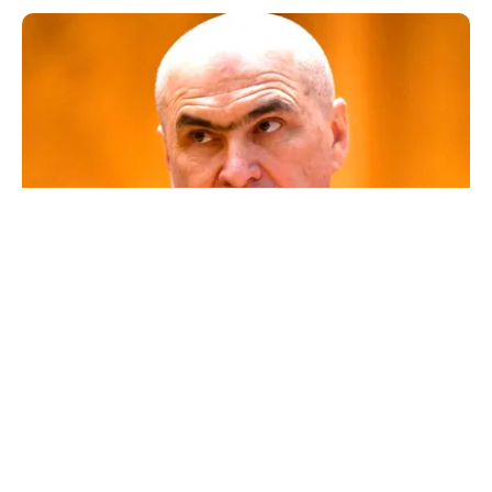
POLITICĂ
Un lider USR îl critică dur pe Ilie Bolojan: Un
liberal nu crește taxele
TOS
Politica Cookies
Protecția Datelor Personale
Despre Noi
Publicitate
Echipa
© 2026, toate drepturile rezervate puterea.ro