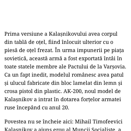
Prima versiune a Kalaşnikovului avea corpul
din tablă de oţel, fiind înlocuit ulterior cu o
piesă de oţel frezat. În urma impunerii pe piaţa
sovietică, această armă a fost exportată întâi în
toate statele membre ale Pactului de la Varşovia.
Ca un fapt inedit, modelul românesc avea patul
şi ulucul fabricate din bloc lamelat din lemn şi
crosa pistol din plastic. AK-200, noul model de
Kalaşnikov a intrat în dotarea forţelor armatei
ruse începând cu anul 20.
Povestea nu se încheie aici: Mihail Timofeevici
Kalașnikov a ajuns erou al Muncii Socialiste, a