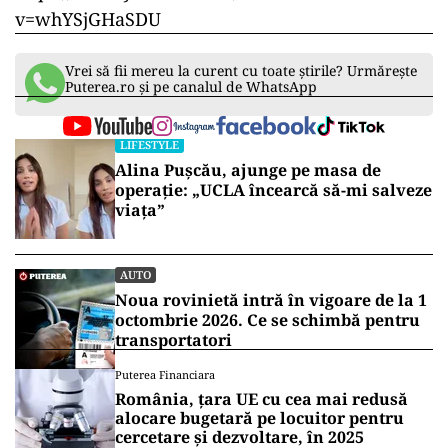
v=whYSjGHaSDU
Vrei să fii mereu la curent cu toate știrile? Urmărește
Puterea.ro și pe canalul de WhatsApp
LIFESTYLE
Alina Pușcău, ajunge pe masa de
operație: „UCLA încearcă să-mi salveze
viața”
AUTO
Noua rovinietă intră în vigoare de la 1
octombrie 2026. Ce se schimbă pentru
transportatori
Puterea Financiara
România, țara UE cu cea mai redusă
alocare bugetară pe locuitor pentru
cercetare și dezvoltare, în 2025