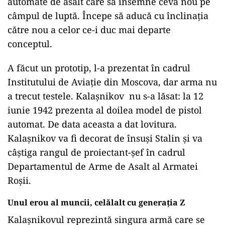
automate de asalt care să însemne ceva nou pe
câmpul de luptă. Începe să aducă cu înclinația
către nou a celor ce-i duc mai departe
conceptul.
A făcut un prototip, l-a prezentat în cadrul
Institutului de Aviaţie din Moscova, dar arma nu
a trecut testele. Kalașnikov nu s-a lăsat: la 12
iunie 1942 prezenta al doilea model de pistol
automat. De data aceasta a dat lovitura.
Kalaşnikov va fi decorat de însuşi Stalin şi va
câştiga rangul de proiectant-şef în cadrul
Departamentul de Arme de Asalt al Armatei
Roşii.
Unul erou al muncii, celălalt cu generația Z
Kalaşnikovul reprezintă singura armă care se