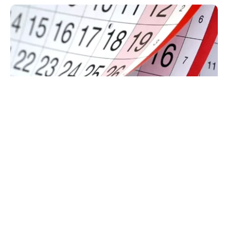
SOCIAL
Zile libere rămase în 2026. Când se mai poate
face punte până la finalul anului
TOS
Politica Cookies
Protecția Datelor Personale
Despre Noi
Publicitate
Echipa
© 2026, toate drepturile rezervate puterea.ro