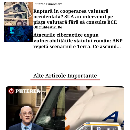
Puterea Financiara
Ruptură în cooperarea valutară
occidentală? SUA au intervenit pe
piața valutară fără să consulte BCE
Oficiuldestiri.ro
Atacurile cibernetice expun
vulnerabilitățile statului român: ANP
repetă scenariul e‑Terra. Ce ascund
comunicările oficiale și cine răspunde
pentru mentenanța IT a instituțiilor
publice
Alte Articole Importante