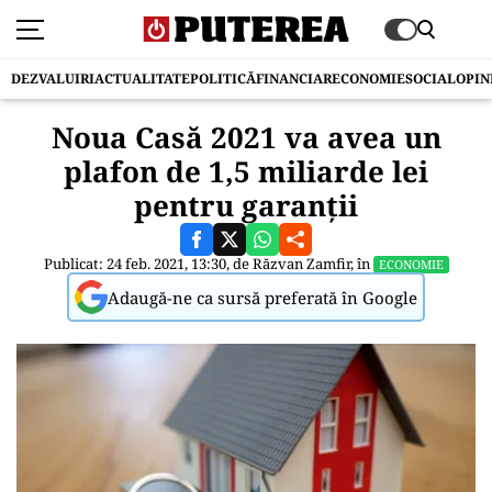
DEZVALUIRI
ACTUALITATE
POLITICĂ
FINANCIAR
ECONOMIE
SOCIAL
OPIN
Noua Casă 2021 va avea un
plafon de 1,5 miliarde lei
pentru garanții
Publicat: 24 feb. 2021, 13:30, de
Răzvan Zamfir
, în
ECONOMIE
Adaugă-ne ca sursă preferată în Google