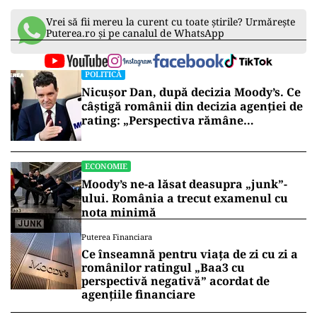
Vrei să fii mereu la curent cu toate știrile? Urmărește
Puterea.ro și pe canalul de WhatsApp
POLITICĂ
Nicușor Dan, după decizia Moody’s. Ce
câștigă românii din decizia agenției de
rating: „Perspectiva rămâne
rezervată”
ECONOMIE
Moody’s ne-a lăsat deasupra „junk”-
ului. România a trecut examenul cu
nota minimă
Puterea Financiara
Ce înseamnă pentru viața de zi cu zi a
românilor ratingul „Baa3 cu
perspectivă negativă” acordat de
agențiile financiare