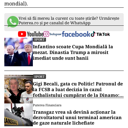
mondial).
Vrei să fii mereu la curent cu toate știrile? Urmărește
Puterea.ro și pe canalul de WhatsApp
SPORT
Infantino scoate Cupa Mondială la
mezat. Dinastia Trump a mirosit
imediat unde sunt banii
SPORT
Gigi Becali, gata cu Politic! Patronul de
la FCSB a luat decizia în cazul
fotbalistului cumpărat de la Dinamo:
„Fac curățenie! Nu e de echipa asta”
Puterea Financiara
Transgaz vrea să devină acționar la
dezvoltatorul unui terminal american
de gaze naturale lichefiate