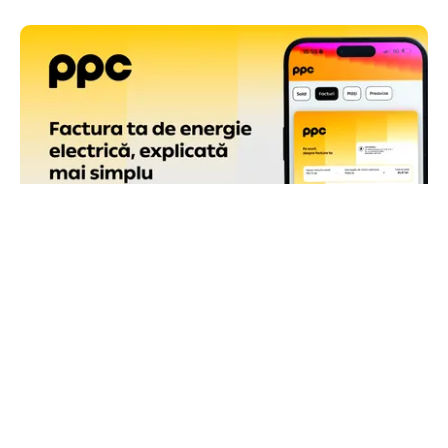
ACTUALITATE
Factura PPC are o pagină de sumar, cu toate
informațiile care contează la îndemână
TOS
Politica Cookies
Protecția Datelor Personale
Despre Noi
Publicitate
Echipa