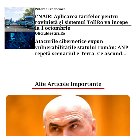
Puterea Financiara
CNAIR: Aplicarea tarifelor pentru
rovinietă și sistemul TollRo va începe
la 1 octombrie
Oficiuldestiri.ro
Atacurile cibernetice expun
vulnerabilitățile statului român: ANP
repetă scenariul e‑Terra. Ce ascund
comunicările oficiale și cine răspunde
pentru mentenanța IT a instituțiilor
publice
Alte Articole Importante