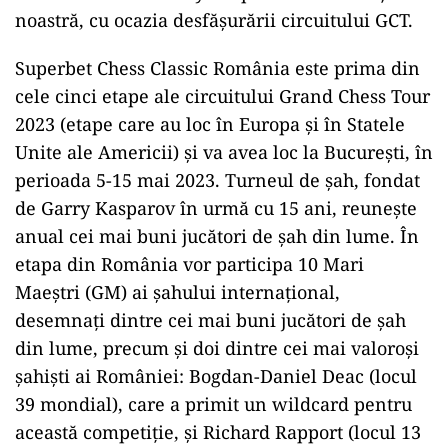
noastră, cu ocazia desfăşurării circuitului GCT.
Superbet Chess Classic România este prima din
cele cinci etape ale circuitului Grand Chess Tour
2023 (etape care au loc în Europa şi în Statele
Unite ale Americii) şi va avea loc la Bucureşti, în
perioada 5-15 mai 2023. Turneul de şah, fondat
de Garry Kasparov în urmă cu 15 ani, reuneşte
anual cei mai buni jucători de şah din lume. În
etapa din România vor participa 10 Mari
Maeştri (GM) ai şahului internaţional,
desemnaţi dintre cei mai buni jucători de şah
din lume, precum şi doi dintre cei mai valoroşi
şahişti ai României: Bogdan-Daniel Deac (locul
39 mondial), care a primit un wildcard pentru
această competiţie, şi Richard Rapport (locul 13