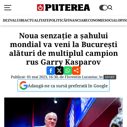
DEZVALUIRI
ACTUALITATE
POLITICĂ
FINANCIAR
ECONOMIE
SOCIAL
OPIN
Noua senzație a șahului
mondial va veni la București
alături de multiplul campion
rus Garry Kasparov
Publicat: 01 mai 2023, 16:30, de
Florentin Lucaniuc
, în
SPORT
Adaugă-ne ca sursă preferată în Google