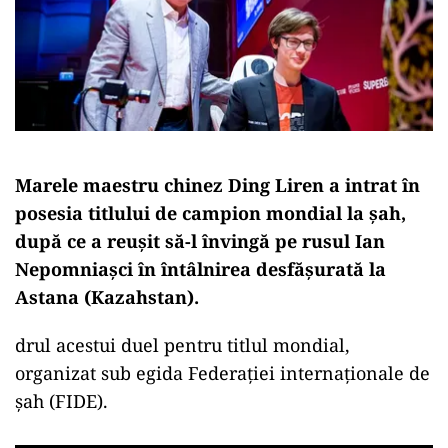
Marele maestru chinez Ding Liren a intrat în
posesia titlului de campion mondial la şah,
după ce a reuşit să-l învingă pe rusul Ian
Nepomniaşci în întâlnirea desfăşurată la
Astana (Kazahstan).
drul acestui duel pentru titlul mondial,
organizat sub egida Federaţiei internaţionale de
şah (FIDE).