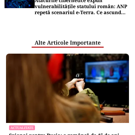
Atacurile cibernetice expun
vulnerabilitățile statului român: ANP
repetă scenariul e‑Terra. Ce ascund
comunicările oficiale și cine răspunde
pentru mentenanța IT a instituțiilor
publice
Alte Articole Importante
ACTUALITATE