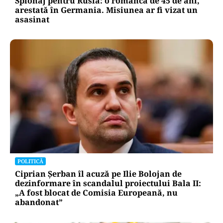
Spionaj pentru Rusia: o româncă de 45 de ani,
arestată în Germania. Misiunea ar fi vizat un
asasinat
POLITICĂ
Ciprian Șerban îl acuză pe Ilie Bolojan de
dezinformare în scandalul proiectului Bala II:
„A fost blocat de Comisia Europeană, nu
abandonat”