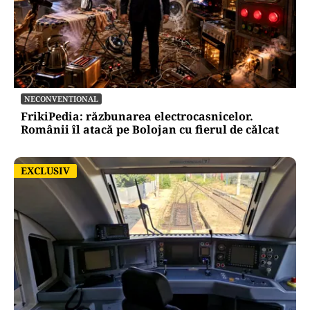
NECONVENTIONAL
FrikiPedia: răzbunarea electrocasnicelor.
Românii îl atacă pe Bolojan cu fierul de călcat
EXCLUSIV
EXCLUSIV