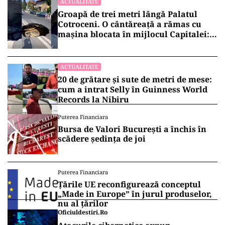
ACTUALITATE
Groapă de trei metri lângă Palatul
Cotroceni. O cântăreață a rămas cu
mașina blocata în mijlocul Capitalei:
„Am căzut în groapa asta”
ACTUALITATE
20 de grătare și sute de metri de mese:
cum a intrat Selly în Guinness World
Records la Nibiru
Puterea Financiara
Bursa de Valori București a închis în
scădere ședința de joi
Puterea Financiara
Țările UE reconfigurează conceptul
„Made in Europe” în jurul produselor,
nu al țărilor
Oficiuldestiri.ro