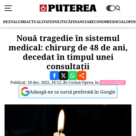
DEZVALUIRI
ACTUALITATE
POLITICĂ
FINANCIAR
ECONOMIE
SOCIAL
OPIN
Nouă tragedie în sistemul
medical: chirurg de 48 de ani,
decedat în timpul unei
consultații
Publicat: 10 dec. 2025, 16:12, de
Corina Oprea
, în
ACTUALITATE
Adaugă-ne ca sursă preferată în Google