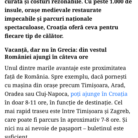
curată și costuri rezonabile. Cu peste 1.000 de
insule, orașe medievale restaurate
impecabile și parcuri naționale
spectaculoase, Croația oferă ceva pentru
fiecare tip de călător.
Vacanță, dar nu în Grecia: din vestul
României ajungi în câteva ore
Unul dintre marile avantaje este proximitatea
față de România. Spre exemplu, dacă pornești
cu mașina din orașe precum Timișoara, Arad,
Oradea sau Cluj-Napoca,
poți ajunge în Croația
în doar 8-11 ore, în funcție de destinație. Cel
mai rapid traseu este între Timișoara și Zagreb,
care poate fi parcurs în aproximativ 7-8 ore. Și
nici nu ai nevoie de pașaport – buletinul este
suficient.