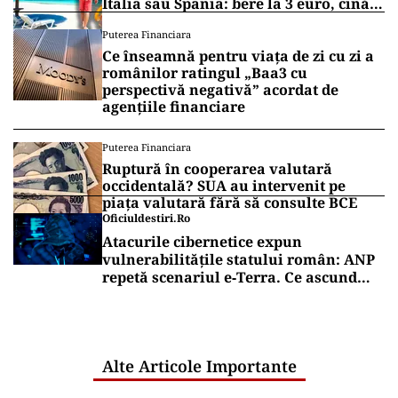
Italia sau Spania: bere la 3 euro, cină
completă sub 100 de euro
Puterea Financiara
Ce înseamnă pentru viața de zi cu zi a
românilor ratingul „Baa3 cu
perspectivă negativă” acordat de
agențiile financiare
Puterea Financiara
Ruptură în cooperarea valutară
occidentală? SUA au intervenit pe
piața valutară fără să consulte BCE
Oficiuldestiri.ro
Atacurile cibernetice expun
vulnerabilitățile statului român: ANP
repetă scenariul e‑Terra. Ce ascund
comunicările oficiale și cine răspunde
pentru mentenanța IT a instituțiilor
publice
Alte Articole Importante