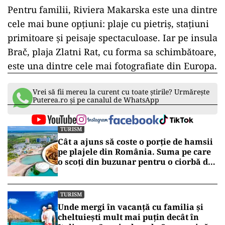
Pentru familii, Riviera Makarska este una dintre
cele mai bune opțiuni: plaje cu pietriș, stațiuni
primitoare și peisaje spectaculoase. Iar pe insula
Brač, plaja Zlatni Rat, cu forma sa schimbătoare,
este una dintre cele mai fotografiate din Europa.
Vrei să fii mereu la curent cu toate știrile? Urmărește
Puterea.ro și pe canalul de WhatsApp
TURISM
Cât a ajuns să coste o porție de hamsii
pe plajele din România. Suma pe care
o scoți din buzunar pentru o ciorbă de
pește sau saramură de crap la Eforie
Nord
TURISM
Unde mergi în vacanță cu familia și
cheltuiești mult mai puțin decât în