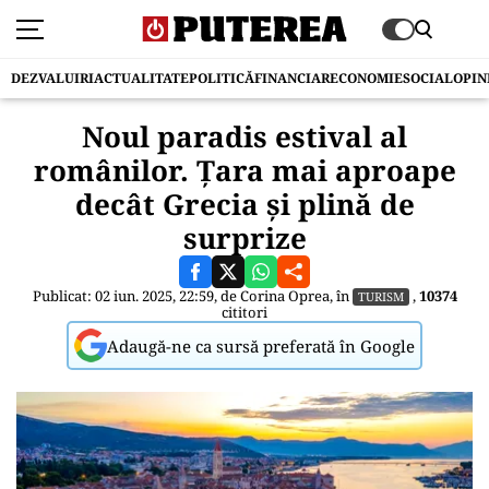
DEZVALUIRI
ACTUALITATE
POLITICĂ
FINANCIAR
ECONOMIE
SOCIAL
OPIN
Noul paradis estival al
românilor. Țara mai aproape
decât Grecia și plină de
surprize
Publicat: 02 iun. 2025, 22:59, de
Corina Oprea
, în
,
10374
TURISM
cititori
Adaugă-ne ca sursă preferată în Google