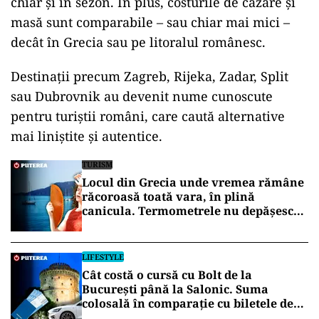
chiar și în sezon. În plus, costurile de cazare și
masă sunt comparabile – sau chiar mai mici –
decât în Grecia sau pe litoralul românesc.
Destinații precum Zagreb, Rijeka, Zadar, Split
sau Dubrovnik au devenit nume cunoscute
pentru turiștii români, care caută alternative
mai liniștite și autentice.
TURISM
Locul din Grecia unde vremea rămâne
răcoroasă toată vara, în plină
canicula. Termometrele nu depășesc
30°C
LIFESTYLE
Cât costă o cursă cu Bolt de la
București până la Salonic. Suma
colosală în comparație cu biletele de
avion