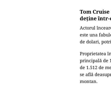
Tom Cruise a
deține într
Actorul încear
este una fabul
de dolari, potr
Proprietatea î
principală de 
de 1.512 de met
se află deasup
montan.