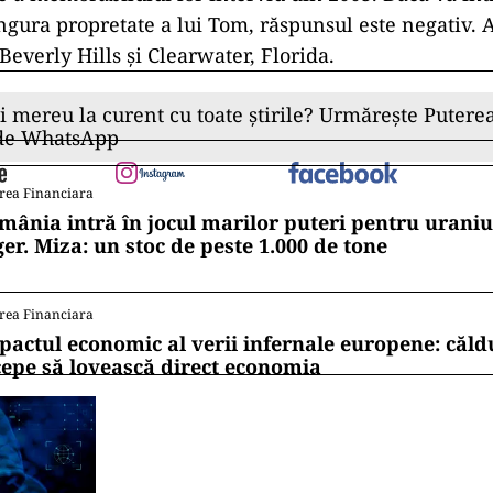
ingura propretate a lui Tom, răspunsul este negativ. 
Beverly Hills și Clearwater, Florida.
ii mereu la curent cu toate știrile? Urmărește Puterea
 de WhatsApp
rea Financiara
mânia intră în jocul marilor puteri pentru uraniul
ger. Miza: un stoc de peste 1.000 de tone
rea Financiara
pactul economic al verii infernale europene: căl
cepe să lovească direct economia