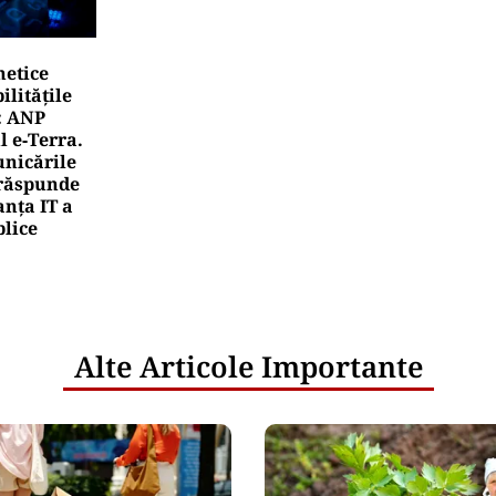
netice
litățile
: ANP
l e‑Terra.
nicările
e răspunde
nța IT a
blice
Alte Articole Importante