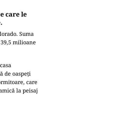
e care le
e
.
olorado. Suma
 39,5 milioane
 casa
să de oaspeți
ormitoare, care
amică la peisaj