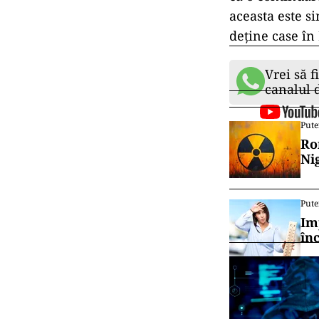
aceasta este s
deține case în 
Vrei să f
canalul
Pute
Ro
Ni
Pute
Im
în