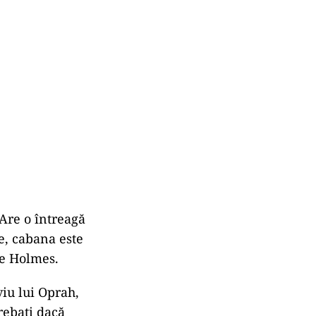
Are o întreagă
e, cabana este
ie Holmes.
iu lui Oprah,
rebați dacă