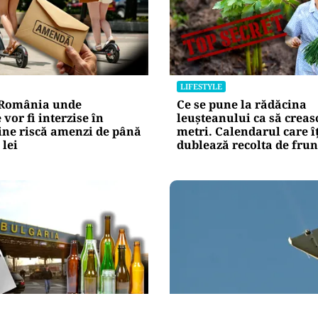
LIFESTYLE
 România unde
Ce se pune la rădăcina
 vor fi interzise în
leușteanului ca să creas
ine riscă amenzi de până
metri. Calendarul care î
 lei
dublează recolta de fru
ACTUALITATE