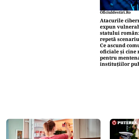
Oficiuldestiri.ro
Atacurile ciber
expun vulnerabi
statului român
repetă scenariu
Ce ascund comu
oficiale și cin
pentru mentena
instituțiilor pu