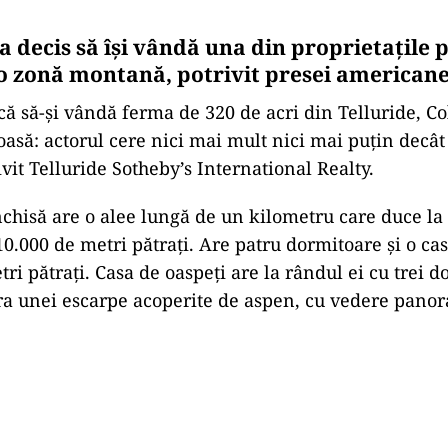
 decis să își vândă una din proprietațile p
-o zonă montană, potrivit presei american
că să-și vândă ferma de 320 de acri din Telluride, C
oasă: actorul cere nici mai mult nici mai puțin decât
ivit Telluride Sotheby’s International Realty.
nchisă are o alee lungă de un kilometru care duce la
10.000 de metri pătrați. Are patru dormitoare și o ca
ri pătrați. Casa de oaspeți are la rândul ei cu trei d
ra unei escarpe acoperite de aspen, cu vedere panor
Play