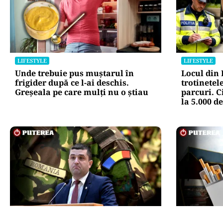
LIFESTYLE
LIFESTYLE
Unde trebuie pus muștarul în
Locul din
frigider după ce l-ai deschis.
trotinetele
Greșeala pe care mulți nu o știau
parcuri. C
la 5.000 de
APĂRARE
LIFESTYLE