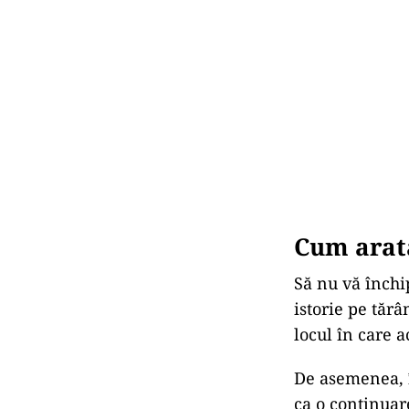
Cum arat
Să nu vă închi
istorie pe tăr
locul în care 
De asemenea, î
ca o continuar