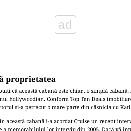
ă proprietatea
puiți că această cabană este chiar…o simplă cabană. 
âmul hollywoodian. Conform Top Ten Deals imobiliar
actorul și-a petrecut o mare parte din căsnicia cu Kat
n această cabană i-a acordat Cruise un recent interv
e a memorabilului lor interviu din 2005. Dacă vă înt