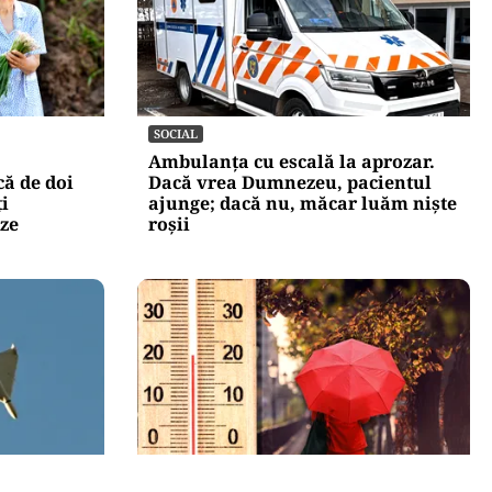
SOCIAL
Ambulanța cu escală la aprozar.
că de doi
Dacă vrea Dumnezeu, pacientul
ți
ajunge; dacă nu, măcar luăm niște
nze
roșii
METEO