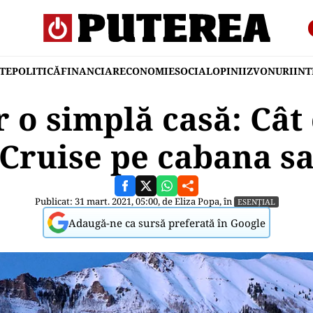
TE
POLITICĂ
FINANCIAR
ECONOMIE
SOCIAL
OPINII
ZVONURI
IN
r o simplă casă: Cât
Cruise pe cabana s
Publicat: 31 mart. 2021, 05:00, de
Eliza Popa
, în
ESENȚIAL
Adaugă-ne ca sursă preferată în Google