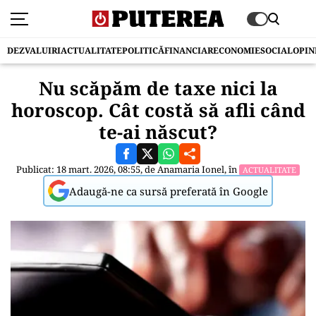
DEZVALUIRI
ACTUALITATE
POLITICĂ
FINANCIAR
ECONOMIE
SOCIAL
OPIN
Nu scăpăm de taxe nici la
horoscop. Cât costă să afli când
te-ai născut?
Publicat: 18 mart. 2026, 08:55, de
Anamaria Ionel
, în
ACTUALITATE
Adaugă-ne ca sursă preferată în Google