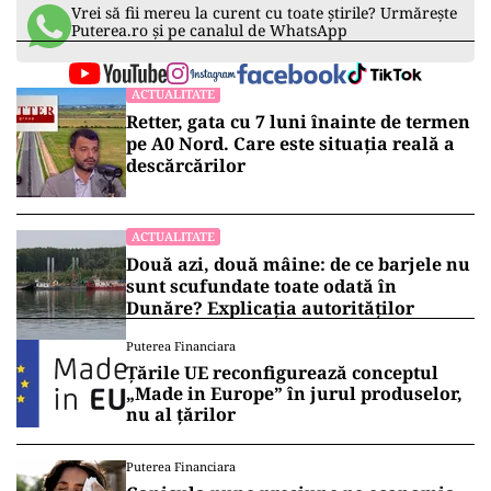
Vrei să fii mereu la curent cu toate știrile? Urmărește
Puterea.ro și pe canalul de WhatsApp
ACTUALITATE
Retter, gata cu 7 luni înainte de termen
pe A0 Nord. Care este situația reală a
descărcărilor
ACTUALITATE
Două azi, două mâine: de ce barjele nu
sunt scufundate toate odată în
Dunăre? Explicația autorităților
Puterea Financiara
Țările UE reconfigurează conceptul
„Made in Europe” în jurul produselor,
nu al țărilor
Puterea Financiara