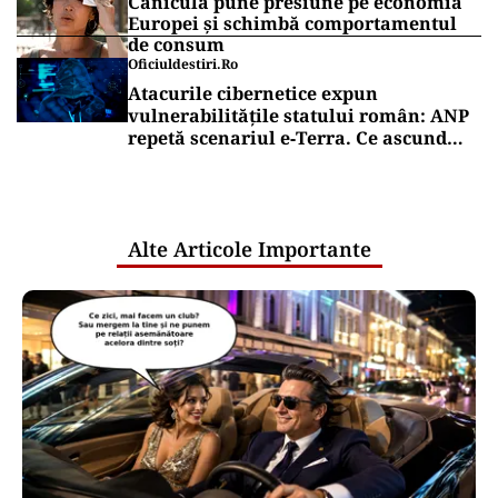
Canicula pune presiune pe economia
Europei și schimbă comportamentul
de consum
Oficiuldestiri.ro
Atacurile cibernetice expun
vulnerabilitățile statului român: ANP
repetă scenariul e‑Terra. Ce ascund
comunicările oficiale și cine răspunde
pentru mentenanța IT a instituțiilor
publice
Alte Articole Importante