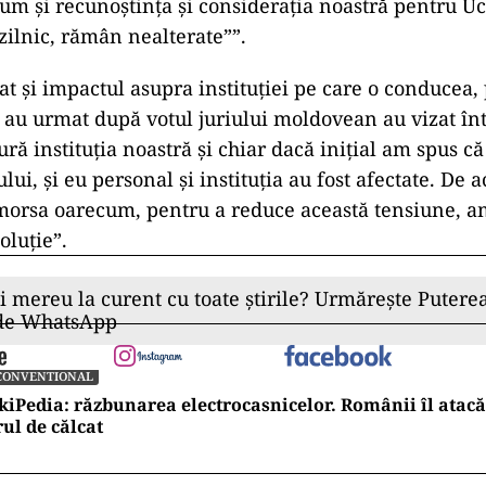
m şi recunoştinţa şi consideraţia noastră pentru Uc
 zilnic, rămân nealterate””.
at și impactul asupra instituției pe care o conducea,
e au urmat după votul juriului moldovean au vizat înt
ră instituţia noastră şi chiar dacă iniţial am spus c
ului, şi eu personal şi instituţia au fost afectate. De 
morsa oarecum, pentru a reduce această tensiune, a
soluţie”.
ii mereu la curent cu toate știrile? Urmărește Puterea
 de WhatsApp
CONVENTIONAL
kiPedia: răzbunarea electrocasnicelor. Românii îl atacă
rul de călcat