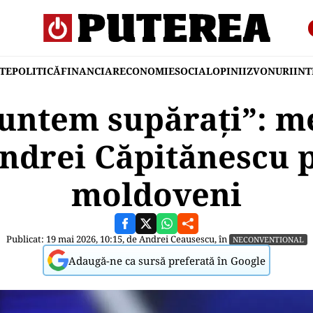
TE
POLITICĂ
FINANCIAR
ECONOMIE
SOCIAL
OPINII
ZVONURI
IN
untem supărați”: m
ndrei Căpitănescu 
moldoveni
Publicat: 19 mai 2026, 10:15, de
Andrei Ceausescu
, în
NECONVENTIONAL
Adaugă-ne ca sursă preferată în Google