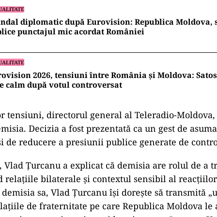
UALITATE
ndal diplomatic după Eurovision: Republica Moldova, 
lice punctajul mic acordat României
UALITATE
ovision 2026, tensiuni între România și Moldova: Satos
e calm după votul controversat
r tensiuni, directorul general al Teleradio-Moldova
emisia. Decizia a fost prezentată ca un gest de asum
 și de reducere a presiunii publice generate de contr
, Vlad Țurcanu a explicat că demisia are rolul de a 
relațiile bilaterale și contextul sensibil al reacțiilor
n demisia sa, Vlad Ţurcanu îşi doreşte să transmită „
laţiile de fraternitate pe care Republica Moldova le 