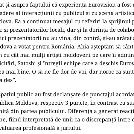
tat și asupra faptului că experiența Eurovision a fost
dere al interacțiunii cu publicul și cu scena artistic
ova. Ea a continuat mesajul cu referiri la sprijinul 
or și prezentatorilor locali, dar și la dorința de colabo
 nici prezentatorii nu au vina, din contră, şi-au arătat
ldova a votat pentru România. Abia aşteptăm să cân
m cu cât mai mulţi artişti moldoveni pe care îi adm
citări, Satoshi şi întregii echipe care a deschis Euro
a mai bine. O să ne fie dor de voi, dar noroc că sun
a des”.
 spațiul public au fost declanșate de punctajul acord
ublica Moldova, respectiv 3 puncte, în contrast cu s
ită din partea publicului. Diferența a generat reacți
ne, fiind interpretată de unii ca o discrepanță între 
valuarea profesională a juriului.