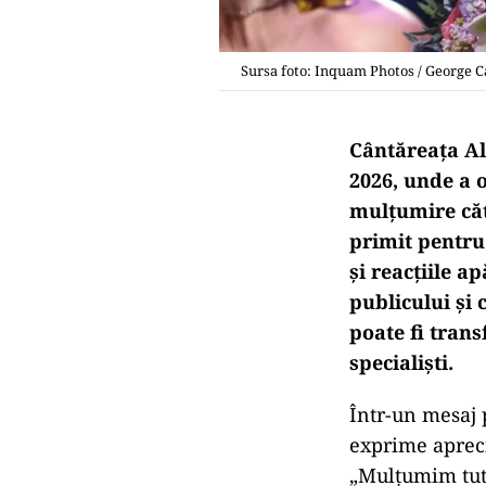
Sursa foto: Inquam Photos / George C
Cântăreața Al
2026, unde a o
mulțumire căt
primit pentru
și reacțiile a
publicului și 
poate fi trans
specialiști.
Într-un mesaj 
exprime apreci
„Mulţumim tutu