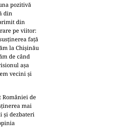
 una pozitivă
ă din
primit din
rare pe viitor:
 susţinerea faţă
tăm la Chişinău
irăm de când
visionul aşa
tem vecini şi
at României de
usținerea mai
i și dezbateri
opinia