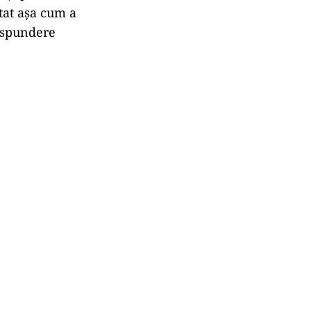
tat aşa cum a
răspundere