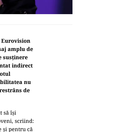
 Eurovision
esaj amplu de
 susținere
ntat indirect
votul
bilitatea nu
 restrâns de
 să își
veni, scriind:
 şi pentru că