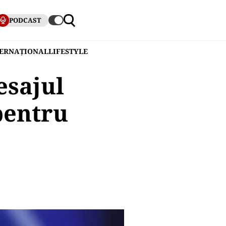
PODCAST
TERNAȚIONAL
LIFESTYLE
esajul
pentru