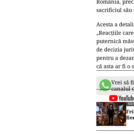
România, precu
sacrificiul său
Acesta a detali
„Reacţiile car
puternică măsu
de decizia juri
pentru a deza
că asta ar fi o 
Vrei să f
canalul
NE
Fri
fie