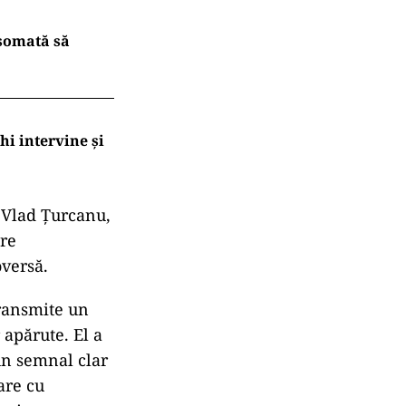
somată să
hi intervine și
, Vlad Țurcanu,
are
oversă.
transmite un
 apărute. El a
un semnal clar
are cu