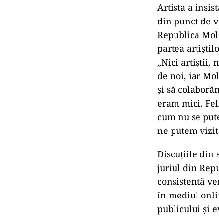
Artista a insis
din punct de ve
Republica Mold
partea artiștil
„Nici artiştii,
de noi, iar Mo
şi să colaboră
eram mici. Feli
cum nu se pute
ne putem vizit
Discuțiile din
juriul din Rep
consistentă ven
în mediul onli
publicului și e