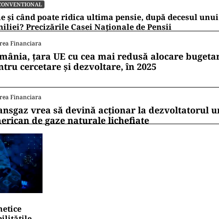
CONVENTIONAL
e și când poate ridica ultima pensie, după decesul un
iliei? Precizările Casei Naționale de Pensii
rea Financiara
mânia, țara UE cu cea mai redusă alocare bugetar
ntru cercetare și dezvoltare, în 2025
rea Financiara
ansgaz vrea să devină acționar la dezvoltatorul u
erican de gaze naturale lichefiate
netice
litățile