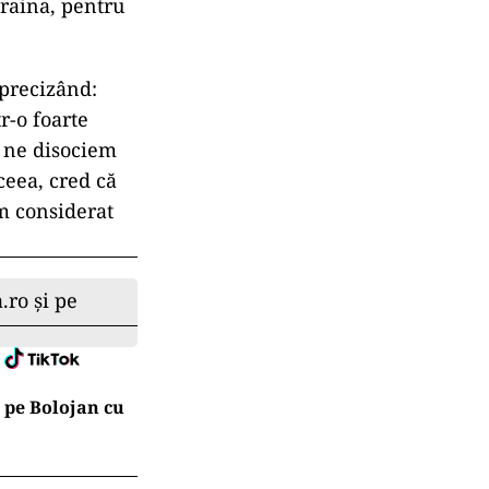
raina, pentru
 precizând:
r-o foarte
ă ne disociem
aceea, cred că
m considerat
.ro și pe
 pe Bolojan cu