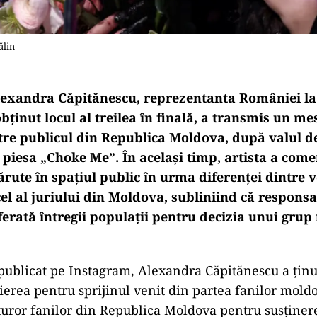
ălin
exandra Căpitănescu, reprezentanta României la
bținut locul al treilea în finală, a transmis un m
re publicul din Republica Moldova, după valul de
 piesa „Choke Me”. În același timp, artista a come
părute în spațiul public în urma diferenței dintre 
cel al juriului din Moldova, subliniind că responsa
ferată întregii populații pentru decizia unui grup
publicat pe Instagram, Alexandra Căpitănescu a ținut
erea pentru sprijinul venit din partea fanilor moldo
ror fanilor din Republica Moldova pentru susţinere