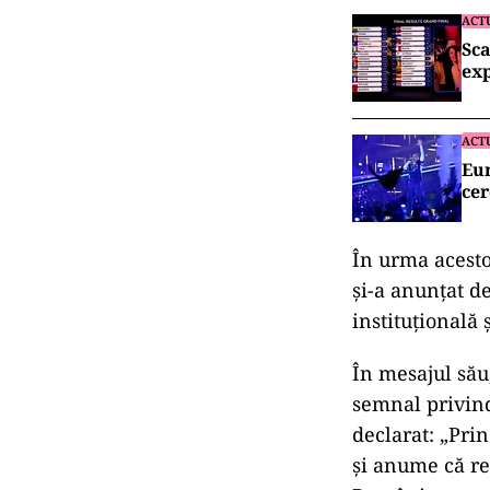
ACT
Sca
exp
ACT
Eur
cer
În urma acesto
și-a anunțat d
instituțională
În mesajul său
semnal privind 
declarat: „Pri
şi anume că re