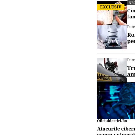
NE
EXCLUSIV
Cin
fam
Pute
Ro
pe
Pute
Tr
am
Oficiuldestiri.ro
Atacurile ciber
expun vulnerabi