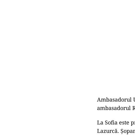
Ambasadorul U
ambasadorul Ro
La Sofia este 
Lazurcă. Șopa