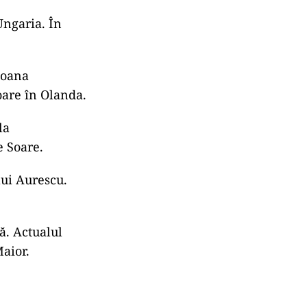
Ungaria. În
Ioana
oare în Olanda.
la
e Soare.
lui Aurescu.
ă. Actualul
aior.