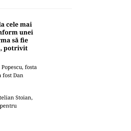
a cele mai
onform unei
rma să fie
 potrivit
 Popescu, fosta
a fost Dan
elian Stoian,
 pentru