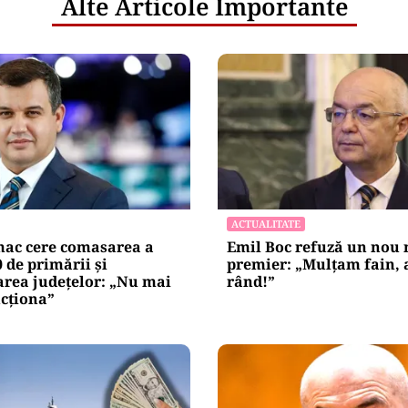
Alte Articole Importante
ACTUALITATE
ac cere comasarea a
Emil Boc refuză un nou
0 de primării și
premier: „Mulțam fain, a
area județelor: „Nu mai
rând!”
cționa”