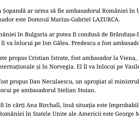
n Șopandă ar urma să fie ambasadorul României în 
sador este Domnul Marius-Gabriel LAZURCA.
niei în Bulgaria ar putea fi condusă de Brândușa-
 îl va înlocui pe Ion Gâlea. Predescu a fost ambasad
te propus Cristian Istrate, fost ambasador la Viena, 
nternaționale și în Norvegia. El îl va înlocui pe Vasil
fost propus Dan Neculaescu, un apropiat al ministru
nlocui pe ambasadorul Stelian Stoian.
i în cărți Ana Birchall, însă situația este împrobabil
omâniei în Statele Unite ale Americii este George M