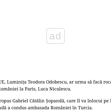
Play
E, Luminița Teodora Odobescu, ar urma să facă roc
mâniei la Paris, Luca Niculescu.
propus Gabriel Cătălin Șopandă, care îl va înlocui pe
ndă a condus ambasada României în Turcia.