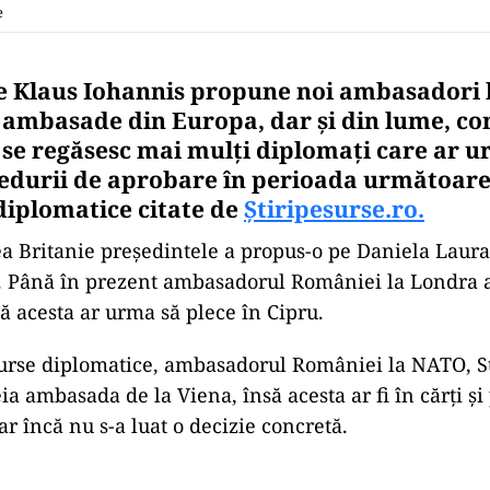
e
e Klaus Iohannis propune noi ambasadori l
ambasade din Europa, dar și din lume, c
e se regăsesc mai mulți diplomați care ar u
edurii de aprobare în perioada următoare,
diplomatice citate de
Știripesurse.ro.
ea Britanie președintele a propus-o pe Daniela Laura
a. Până în prezent ambasadorul României la Londra 
ă acesta ar urma să plece în Cipru.
surse diplomatice, ambasadorul României la NATO, St
ia ambasada de la Viena, însă acesta ar fi în cărți și
r încă nu s-a luat o decizie concretă.