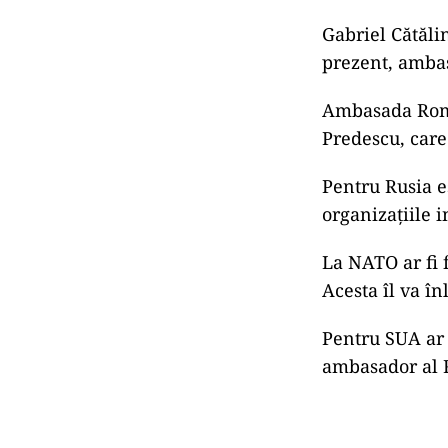
Gabriel Cătăli
prezent, amba
Ambasada Româ
Predescu, care
Pentru Rusia es
organizațiile i
La NATO ar fi 
Acesta îl va î
Pentru SUA ar f
ambasador al R