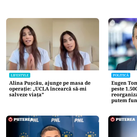
LIFESTYLE
POLITICĂ
Alina Pușcău, ajunge pe masa de
Eugen Tom
operație: „UCLA încearcă să-mi
peste 1.50
salveze viața”
reorganiz
putem fun