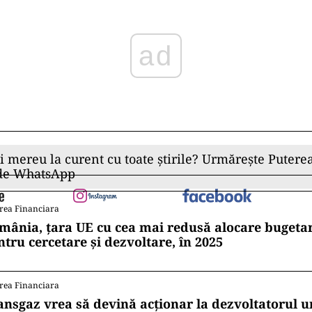
ad
ii mereu la curent cu toate știrile? Urmărește Puterea
 de WhatsApp
rea Financiara
mânia, țara UE cu cea mai redusă alocare bugetar
ntru cercetare și dezvoltare, în 2025
rea Financiara
ansgaz vrea să devină acționar la dezvoltatorul u