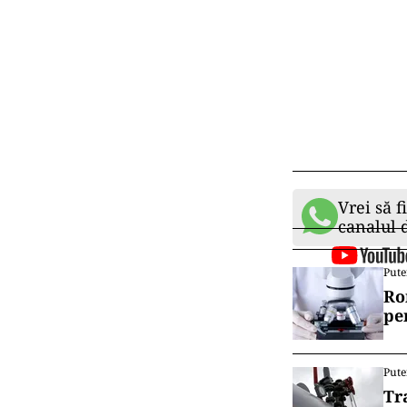
Vrei să f
canalul
Pute
Ro
pe
Pute
Tr