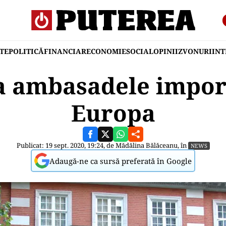
TE
POLITICĂ
FINANCIAR
ECONOMIE
SOCIAL
OPINII
ZVONURI
IN
a ambasadele impor
Europa
Publicat: 19 sept. 2020, 19:24, de
Mădălina Bălăceanu
, în
NEWS
Adaugă-ne ca sursă preferată în Google