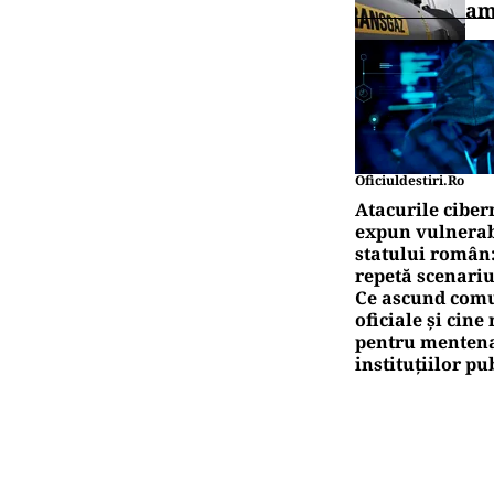
am
Oficiuldestiri.ro
Atacurile ciber
expun vulnerabi
statului român
repetă scenariu
Ce ascund comu
oficiale și cin
pentru mentena
instituțiilor pu