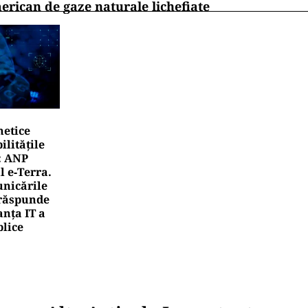
erican de gaze naturale lichefiate
netice
litățile
: ANP
l e‑Terra.
nicările
e răspunde
nța IT a
blice