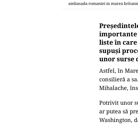
ambasada romaniei in marea britani
Președintel
importante 
liste în car
supuși proc
unor surse 
Astfel, în Mar
consilieră a s
Mihalache, îns
Potrivit unor 
ar putea să pre
Washington, da