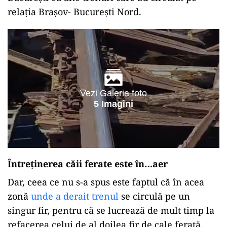
relaţia Braşov- Bucureşti Nord.
Vezi Galeria foto
5 Imagini
Întreținerea căii ferate este în…aer
Dar, ceea ce nu s-a spus este faptul că în acea
zonă
unde a derait trenul
se circulă pe un
singur fir, pentru că se lucrează de mult timp la
refacerea celui de al doilea fir de cale ferată.