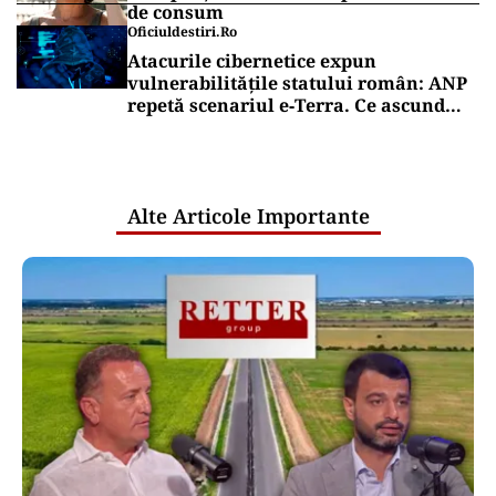
de consum
Oficiuldestiri.ro
Atacurile cibernetice expun
vulnerabilitățile statului român: ANP
repetă scenariul e‑Terra. Ce ascund
comunicările oficiale și cine răspunde
pentru mentenanța IT a instituțiilor
publice
Alte Articole Importante