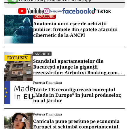
DEZVĂLUIRI
Anatomia unui eșec de achiziții
publice: firmele din spatele atacului
cibernetic de la ANCPI
ANCHETE
EXCLUSIV
Scandalul apartamentelor din
București ajunge la giganții
rezervărilor: Airbnb și Booking.com
anunță măsuri și cer respectarea legii
Puterea Financiara
Țările UE reconfigurează conceptul
„Made in Europe” în jurul produselor,
nu al țărilor
Puterea Financiara
Canicula pune presiune pe economia
Europei și schimbă comportamentul