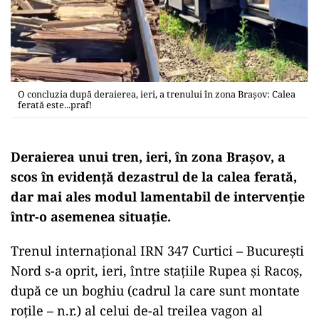
O concluzia după deraierea, ieri, a trenului în zona Brașov: Calea
ferată este...praf!
Deraierea unui tren, ieri, în zona Brașov, a
scos în evidență dezastrul de la calea ferată,
dar mai ales modul lamentabil de intervenție
într-o asemenea situație.
Trenul internaţional IRN 347 Curtici – Bucureşti
Nord s-a oprit, ieri, între staţiile Rupea şi Racoş,
după ce un boghiu (cadrul la care sunt montate
roțile – n.r.) al celui de-al treilea vagon al