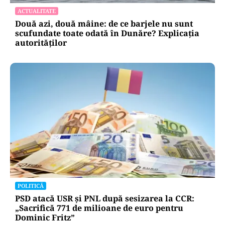
ACTUALITATE
Două azi, două mâine: de ce barjele nu sunt
scufundate toate odată în Dunăre? Explicația
autorităților
POLITICĂ
PSD atacă USR și PNL după sesizarea la CCR:
„Sacrifică 771 de milioane de euro pentru
Dominic Fritz”