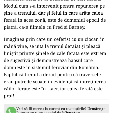
Modul cum s-a intervenit pentru repunerea pe
șine a trenului, dar și felul în care arăta calea
ferată în acea zonă, este de domeniul epocii de
piatră, ca-n filmele cu Fred și Barney.
Imaginea prin care un ceferist cu un ciocan în
mână vine, se uită la trenul deraiat și pleacă
liniștit printre șinele de cale ferată este extrem
de sugestivă și demonstrează haosul care
domnește în sistemul feroviar din România.
Faptul că trenul a derait pentru că traversele
erau putrede scoate în evidență că întreținerea
căilor ferate este în …aer, iar calea ferată este
praf!
Vrei să fii mereu la curent cu toate știrile? Urmărește
Puterea.ro și pe canalul de WhatsApp