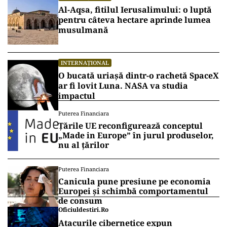
Al-Aqsa, fitilul Ierusalimului: o luptă
pentru câteva hectare aprinde lumea
musulmană
INTERNAȚIONAL
O bucată uriașă dintr-o rachetă SpaceX
ar fi lovit Luna. NASA va studia
impactul
Puterea Financiara
Țările UE reconfigurează conceptul
„Made in Europe” în jurul produselor,
nu al țărilor
Puterea Financiara
Canicula pune presiune pe economia
Europei și schimbă comportamentul
de consum
Oficiuldestiri.ro
Atacurile cibernetice expun