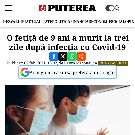
DEZVALUIRI
ACTUALITATE
POLITICĂ
FINANCIAR
ECONOMIE
SOCIAL
OPIN
O fetiță de 9 ani a murit la trei
zile după infecția cu Covid-19
Publicat: 08 feb. 2021, 18:02, de
Laura Macovei
, în
INTERNAȚIONAL
Adaugă-ne ca sursă preferată în Google