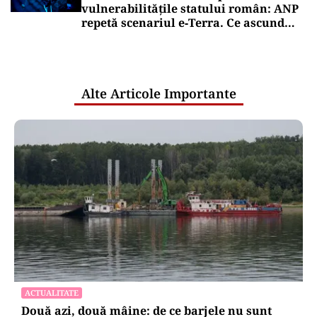
vulnerabilitățile statului român: ANP
repetă scenariul e‑Terra. Ce ascund
comunicările oficiale și cine răspunde
pentru mentenanța IT a instituțiilor
publice
Alte Articole Importante
ACTUALITATE
Două azi, două mâine: de ce barjele nu sunt