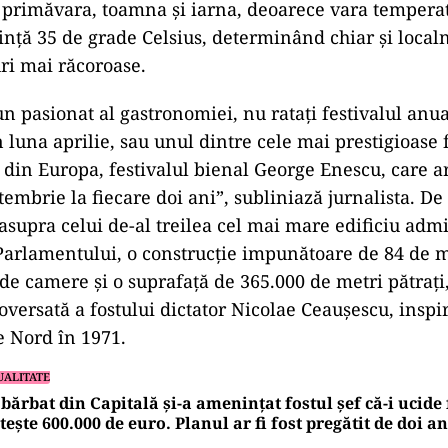
 primăvara, toamna și iarna, deoarece vara temperat
ință 35 de grade Celsius, determinând chiar și localn
uri mai răcoroase.
un pasionat al gastronomiei, nu ratați festivalul anu
 luna aprilie, sau unul dintre cele mai prestigioase 
 din Europa, festivalul bienal George Enescu, care ar
tembrie la fiecare doi ani”, subliniază jurnalista. D
 asupra celui de-al treilea cel mai mare edificiu admi
Parlamentului, o construcție impunătoare de 84 de m
 de camere și o suprafață de 365.000 de metri pătrați
oversată a fostului dictator Nicolae Ceaușescu, inspir
e Nord în 1971.
UALITATE
bărbat din Capitală și-a amenințat fostul șef că-i ucide 
tește 600.000 de euro. Planul ar fi fost pregătit de doi an