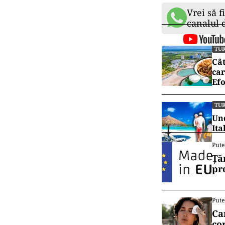
Vrei să f
canalul
TU
Cât
car
Efo
TU
Und
Ita
Pute
Ță
pr
Pute
Ca
co