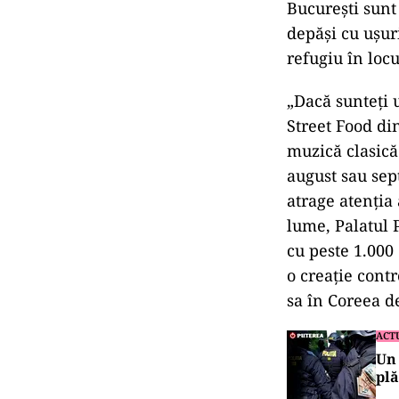
București sunt
depăși cu ușur
refugiu în loc
„Dacă sunteți 
Street Food din
muzică clasică
august sau sep
atrage atenția
lume, Palatul 
cu peste 1.000
o creație contr
sa în Coreea d
ACT
Un 
plă