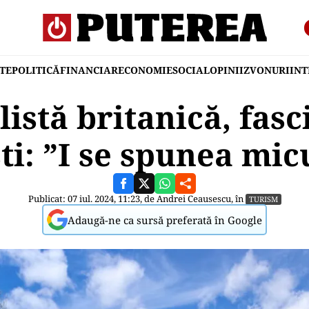
TE
POLITICĂ
FINANCIAR
ECONOMIE
SOCIAL
OPINII
ZVONURI
IN
listă britanică, fasc
i: ”I se spunea mic
Publicat: 07 iul. 2024, 11:23, de
Andrei Ceausescu
, în
TURISM
Adaugă-ne ca sursă preferată în Google