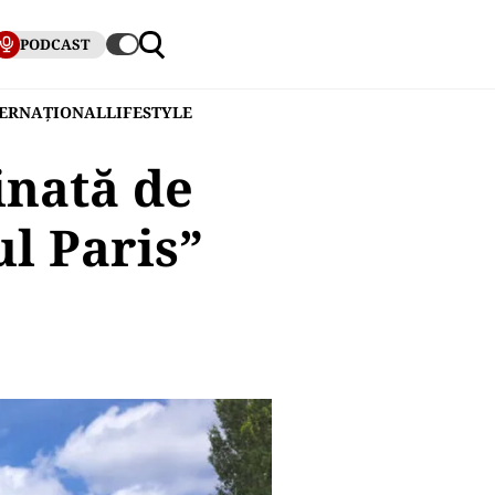
PODCAST
TERNAȚIONAL
LIFESTYLE
inată de
ul Paris”