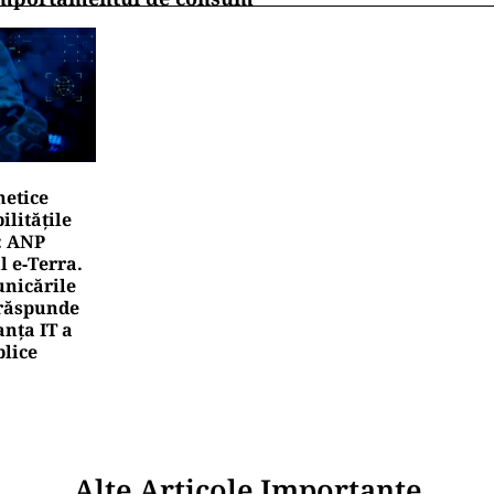
netice
litățile
: ANP
l e‑Terra.
nicările
e răspunde
nța IT a
blice
Alte Articole Importante