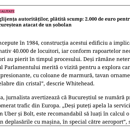
UALITATE
lijența autorităților, plătită scump: 2.000 de euro pent
ureștean atacat de un șobolan
ncepute în 1984, construcția acestui edificiu a impli
ativ 40.000 de locuitori, iar conform rapoartelor neo
ri au pierit în timpul procesului. Deși rămâne neter
ul Parlamentului merită o vizită pentru a explora c
presionante, cu coloane de marmură, tavan ornamen
elabre din cristal”, descrie Whitehead.
ea, jurnalista avertizează că Bucureștiul se numără p
merat trafic din Europa. „Deși puteți apela la servici
 Uber și Bolt, este recomandabil să luați în calcul 
n deplasările cu mașina, în special către aeroport”, 