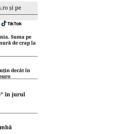
.ro și pe
ânia. Suma pe
mură de crap la
uțin decât în
 euro
” în jurul
himbă