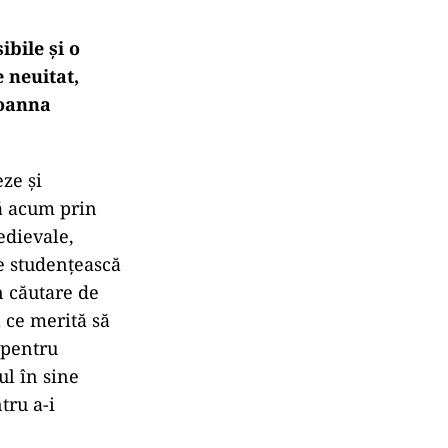
ibile și o
 neuitat,
Joanna
eze și
ă acum prin
edievale,
e studențească
n căutare de
ă ce merită să
 pentru
ul în sine
tru a-i