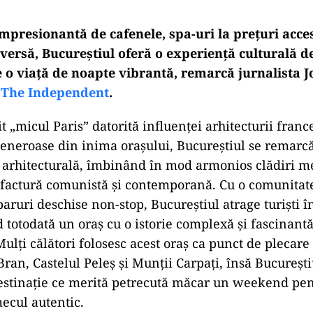
impresionantă de cafenele, spa-uri la prețuri acces
versă, Bucureștiul oferă o experiență culturală de
 o viață de noapte vibrantă, remarcă jurnalista 
n
The Independent
.
 „micul Paris” datorită influenței arhitecturii franc
eneroase din inima orașului, Bucureștiul se remarc
a arhitecturală, îmbinând în mod armonios clădiri m
 factură comunistă și contemporană. Cu o comunitat
aruri deschise non-stop, Bucureștiul atrage turiști î
nd totodată un oraș cu o istorie complexă și fascinant
Mulți călători folosesc acest oraș ca punct de plecare
Bran, Castelul Peleș și Munții Carpați, însă București
estinație ce merită petrecută măcar un weekend pen
ecul autentic.