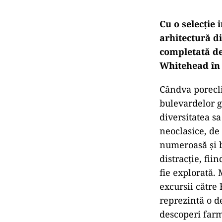
Cu o selecție 
arhitectură di
completată de
Whitehead î
Cândva poreclit
bulevardelor g
diversitatea s
neoclasice, de
numeroasă și b
distracție, fii
fie explorată. 
excursii către 
reprezintă o d
descoperi farm