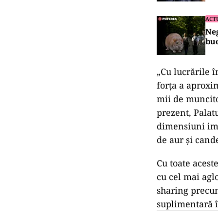
ACT
Neg
buc
„Cu lucrările î
forța a aproxim
mii de muncito
prezent, Palat
dimensiuni im
de aur și cand
Cu toate acest
cu cel mai aglo
sharing precum
suplimentară î