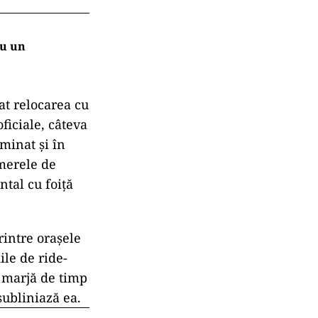
ru un
cat relocarea cu
ficiale, câteva
minat și în
amerele de
tal cu foiță
rintre orașele
ile de ride-
o marjă de timp
subliniază ea.