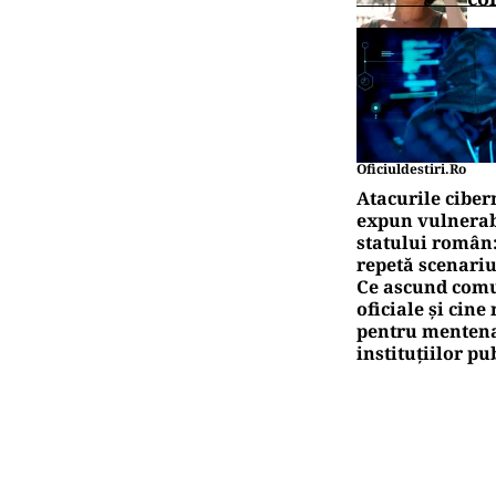
Oficiuldestiri.ro
Atacurile ciber
expun vulnerabi
statului român
repetă scenariu
Ce ascund comu
oficiale și cin
pentru mentena
instituțiilor pu