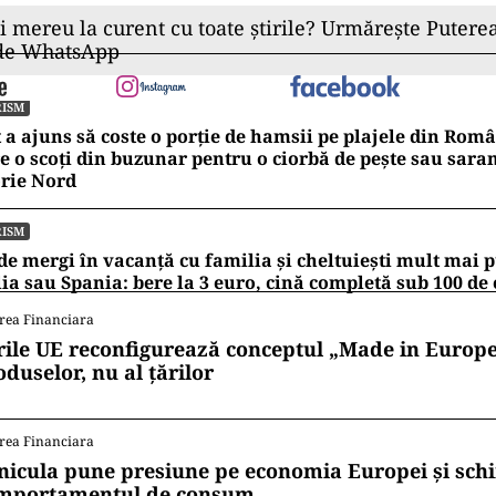
ii mereu la curent cu toate știrile? Urmărește Puterea
 de WhatsApp
RISM
 a ajuns să coste o porție de hamsii pe plajele din Rom
e o scoți din buzunar pentru o ciorbă de pește sau sara
rie Nord
RISM
e mergi în vacanță cu familia și cheltuiești mult mai p
lia sau Spania: bere la 3 euro, cină completă sub 100 de
rea Financiara
rile UE reconfigurează conceptul „Made in Europe
oduselor, nu al țărilor
rea Financiara
nicula pune presiune pe economia Europei și sc
mportamentul de consum