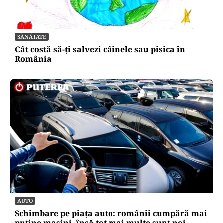
SĂNĂTATE
Cât costă să-ți salvezi câinele sau pisica în
România
AUTO
Schimbare pe piața auto: românii cumpără mai
puține mașini, însă tot mai multe sunt noi