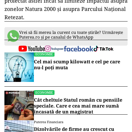
proiectat astfel încât să limiteze impactul asupra
zonelor Natura 2000 și asupra Parcului Național
Retezat.
Vrei să fii mereu la curent cu toate știrile? Urmărește
Puterea.ro și pe canalul de WhatsApp
ECONOMIE
Cel mai scump kilowatt e cel pe care
nu-l poți muta
ECONOMIE
Cât cheltuie Statul român cu pensiile
speciale. Care e cea mai mare sumă
încasată de un magistrat
Puterea Financiara
Dizolvările de firme au crescut cu