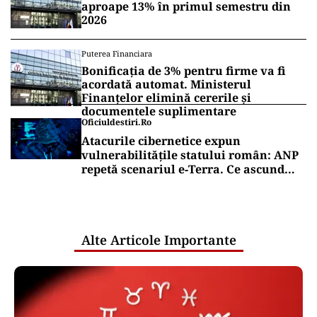
aproape 13% în primul semestru din
2026
Puterea Financiara
Bonificația de 3% pentru firme va fi
acordată automat. Ministerul
Finanțelor elimină cererile și
documentele suplimentare
Oficiuldestiri.ro
Atacurile cibernetice expun
vulnerabilitățile statului român: ANP
repetă scenariul e‑Terra. Ce ascund
comunicările oficiale și cine răspunde
pentru mentenanța IT a instituțiilor
publice
Alte Articole Importante