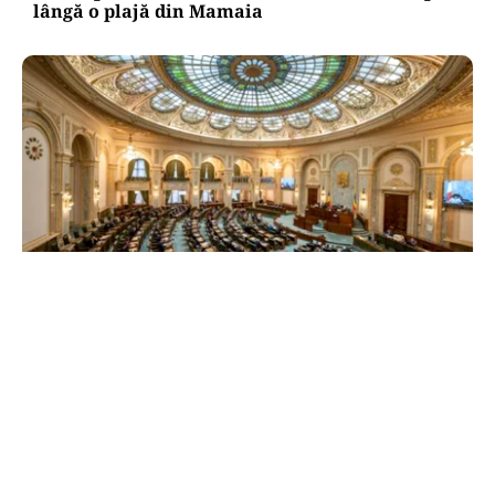
lângă o plajă din Mamaia
POLITICĂ
Reforma ANI trece de Senat după un scandal
politic. Amendamentul privind partenerii
demnitarilor a inflamat dezbaterile
TOS
Politica Cookies
Protecția Datelor Personale