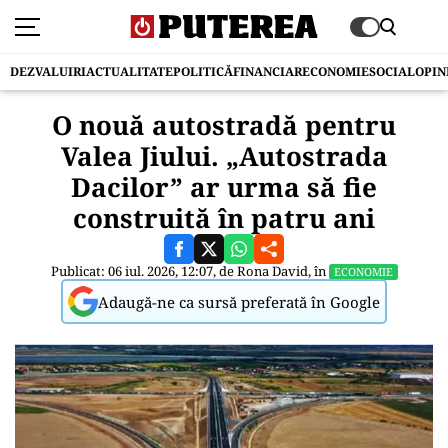
DEZVALUIRI
ACTUALITATE
POLITICĂ
FINANCIAR
ECONOMIE
SOCIAL
OPIN
O nouă autostradă pentru
Valea Jiului. „Autostrada
Dacilor” ar urma să fie
construită în patru ani
Publicat: 06 iul. 2026, 12:07, de
Rona David
, în
ECONOMIE
Adaugă-ne ca sursă preferată în Google