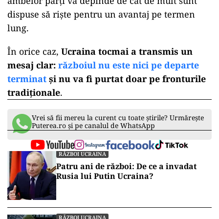
ambelor părți va depinde de cât de mult sunt
dispuse să riște pentru un avantaj pe termen
lung.
În orice caz,
Ucraina tocmai a transmis un
mesaj clar:
războiul nu este nici pe departe
terminat
și nu va fi purtat doar pe fronturile
tradiționale
.
Vrei să fii mereu la curent cu toate știrile? Urmărește
Puterea.ro și pe canalul de WhatsApp
RĂZBOI UCRAINA
Patru ani de război: De ce a invadat
Rusia lui Putin Ucraina?
RĂZBOI UCRAINA