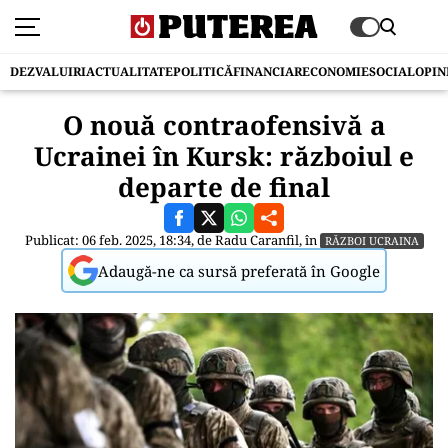
DEZVALUIRI
ACTUALITATE
POLITICĂ
FINANCIAR
ECONOMIE
SOCIAL
OPIN
O nouă contraofensivă a
Ucrainei în Kursk: războiul e
departe de final
Publicat: 06 feb. 2025, 18:34, de
Radu Caranfil
, în
RĂZBOI UCRAINA
Adaugă-ne ca sursă preferată în Google