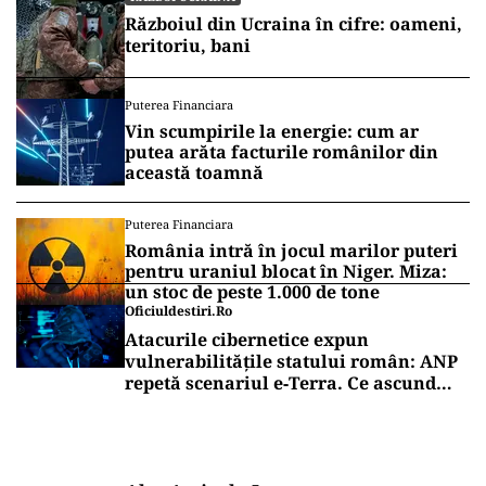
Războiul din Ucraina în cifre: oameni,
teritoriu, bani
Puterea Financiara
Vin scumpirile la energie: cum ar
putea arăta facturile românilor din
această toamnă
Puterea Financiara
România intră în jocul marilor puteri
pentru uraniul blocat în Niger. Miza:
un stoc de peste 1.000 de tone
Oficiuldestiri.ro
Atacurile cibernetice expun
vulnerabilitățile statului român: ANP
repetă scenariul e‑Terra. Ce ascund
comunicările oficiale și cine răspunde
pentru mentenanța IT a instituțiilor
publice