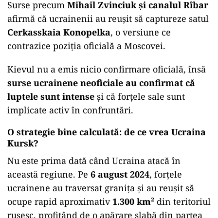
Surse precum
Mihail Zvinciuk și canalul Rîbar
afirmă că ucrainenii au reușit să captureze satul
Cerkasskaia Konopelka
, o versiune ce
contrazice poziția oficială a Moscovei.
Kievul nu a emis nicio confirmare oficială, însă
surse ucrainene neoficiale au confirmat că
luptele sunt intense
și că forțele sale sunt
implicate activ în confruntări.
O strategie bine calculată: de ce vrea Ucraina
Kursk?
Nu este prima dată când Ucraina atacă în
această regiune. Pe
6 august 2024
, forțele
ucrainene au traversat granița și au reușit să
ocupe rapid aproximativ
1.300 km²
din teritoriul
rusesc, profitând de o apărare slabă din partea