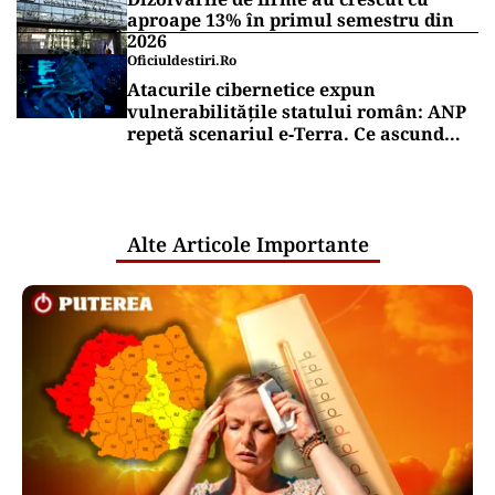
aproape 13% în primul semestru din
2026
Oficiuldestiri.ro
Atacurile cibernetice expun
vulnerabilitățile statului român: ANP
repetă scenariul e‑Terra. Ce ascund
comunicările oficiale și cine răspunde
pentru mentenanța IT a instituțiilor
publice
Alte Articole Importante