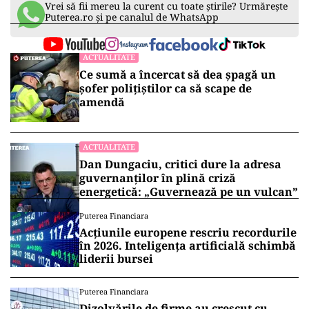
Vrei să fii mereu la curent cu toate știrile? Urmărește
Puterea.ro și pe canalul de WhatsApp
ACTUALITATE
Ce sumă a încercat să dea șpagă un
șofer polițiștilor ca să scape de
amendă
ACTUALITATE
Dan Dungaciu, critici dure la adresa
guvernanților în plină criză
energetică: „Guvernează pe un vulcan”
Puterea Financiara
Acțiunile europene rescriu recordurile
în 2026. Inteligența artificială schimbă
liderii bursei
Puterea Financiara
Dizolvările de firme au crescut cu