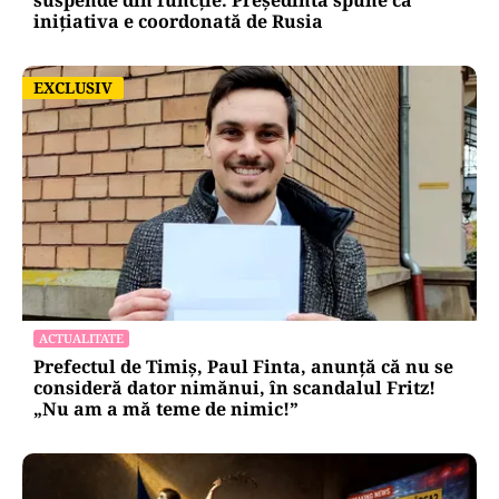
inițiativa e coordonată de Rusia
EXCLUSIV
EXCLUSIV
ACTUALITATE
Prefectul de Timiș, Paul Finta, anunță că nu se
consideră dator nimănui, în scandalul Fritz!
„Nu am a mă teme de nimic!”