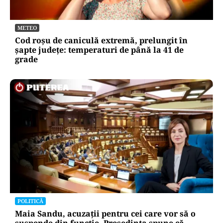
METEO
Cod roșu de caniculă extremă, prelungit în
șapte județe: temperaturi de până la 41 de
grade
POLITICĂ
Maia Sandu, acuzații pentru cei care vor să o
suspende din funcție. Președinta spune că