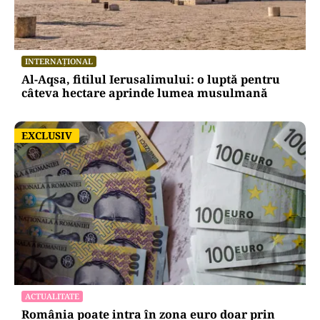
INTERNAȚIONAL
Al-Aqsa, fitilul Ierusalimului: o luptă pentru
câteva hectare aprinde lumea musulmană
EXCLUSIV
EXCLUSIV
ACTUALITATE
România poate intra în zona euro doar prin