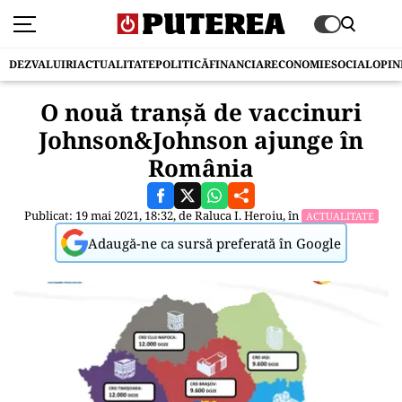
DEZVALUIRI
ACTUALITATE
POLITICĂ
FINANCIAR
ECONOMIE
SOCIAL
OPIN
O nouă tranșă de vaccinuri
Johnson&Johnson ajunge în
România
Publicat: 19 mai 2021, 18:32, de
Raluca I. Heroiu
, în
ACTUALITATE
Adaugă-ne ca sursă preferată în Google