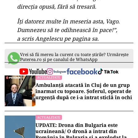
direcția opusă, fără să tresară.
Îți datorez multe în meseria asta, Vago.
Dumnezeu să te odihnească în pace!”,
a scris Angelescu pe pagina sa.
Vrei să fii mereu la curent cu toate știrile? Urmărește
Puterea.ro și pe canalul de WhatsApp
ACTUALITATE
Ambulanță atacată în Cluj de un grup
înarmat cu topoare. Șoferul, operat de
urgență după ce i-a intrat sticlă în ochi
ACTUALITATE
UPDATE: Drona din Bulgaria este
ucraineană/ O dronă a intrat din
România în Bulgaria şi a explodat la