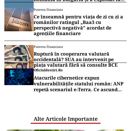
100 de metri de graniţă
Puterea Financiara
Ce înseamnă pentru viața de zi cu zi a
românilor ratingul „Baa3 cu
perspectivă negativă” acordat de
agențiile financiare
Puterea Financiara
Ruptură în cooperarea valutară
occidentală? SUA au intervenit pe
piața valutară fără să consulte BCE
Oficiuldestiri.ro
Atacurile cibernetice expun
vulnerabilitățile statului român: ANP
repetă scenariul e‑Terra. Ce ascund
comunicările oficiale și cine răspunde
pentru mentenanța IT a instituțiilor
publice
Alte Articole Importante