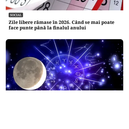
SOCIAL
Zile libere rămase în 2026. Când se mai poate
face punte până la finalul anului
HOROSCOP
Horoscop 9 august 2026. Capricornii primesc o
veste neașteptată, Scorpionii deschid un capitol
sentimental