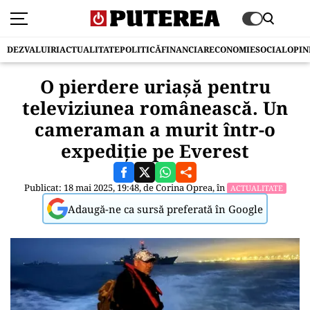
DEZVALUIRI
ACTUALITATE
POLITICĂ
FINANCIAR
ECONOMIE
SOCIAL
OPIN
O pierdere uriașă pentru
televiziunea românească. Un
cameraman a murit într-o
expediție pe Everest
Publicat: 18 mai 2025, 19:48, de
Corina Oprea
, în
ACTUALITATE
Adaugă-ne ca sursă preferată în Google