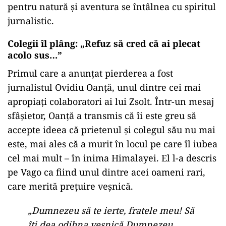
pentru
natură
și
aventura
se
întâlnea
cu
spiritul
jurnalistic.
Colegii
îl
plâng: „
Refuz
să
cred
că
ai
plecat
acolo
sus…”
Primul
care
a
anunțat
pierderea
a
fost
jurnalistul
Ovidiu
Oanță
,
unul
dintre
cei
mai
apropiați
colaboratori
ai
lui
Zsolt.
Într-
un
mesaj
sfâșietor,
Oanță
a
transmis
că
îi
este
greu
să
accepte
ideea
că
prietenul
și
colegul
său
nu
mai
este,
mai
ales
că
a
murit
în
locul
pe
care
îl
iubea
cel
mai
mult –
în
inima
Himalayei.
El
l-
a
descris
pe
Vago
ca
fiind
unul
dintre
acei
oameni
rari,
care
merită
prețuire
veșnică.
„Dumnezeu să te ierte, fratele meu! Să
îți dea odihna veșnică Dumnezeu,