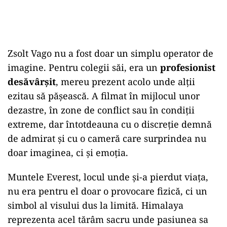
Zsolt
Vago
nu
a
fost
doar
un
simplu
operator
de
imagine.
Pentru
colegii
săi,
era
un
profesionist
desăvârșit
,
mereu
prezent
acolo
unde
alții
ezitau
să
pășească.
A
filmat
în
mijlocul
unor
dezastre,
în
zone
de
conflict
sau
în
condiții
extreme,
dar
întotdeauna
cu
o
discreție
demnă
de
admirat
și
cu
o
cameră
care
surprindea
nu
doar
imaginea,
ci
și
emoția.
Muntele
Everest
,
locul
unde
și-
a
pierdut
viața,
nu
era
pentru
el
doar
o
provocare
fizică,
ci
un
simbol
al
visului
dus
la
limită.
Himalaya
reprezenta
acel
tărâm
sacru
unde
pasiunea
sa