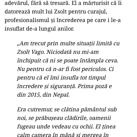
adevărul,
fără
să
tresară.
El
a
mărturisit
că
îi
datorează
mult
lui
Zsolt
pentru
curajul,
profesionalismul
și
încrederea
pe
care
i
le-
a
insuflat
de-
a
lungul
anilor.
„Am trecut prin multe situații limită cu
Zsolt Vago. Niciodată nu mi-am
închipuit că ni se poate întâmpla ceva.
Nu pentru că n-ar fi fost periculos. Ci
pentru că el îmi insufla tot timpul
încredere și siguranță. Prima poză e
din 2015, din Nepal.
Era cutremur, se clătina pământul sub
noi, se prăbușeau clădirile, oamenii
fugeau unde vedeau cu ochii. El ținea
calm camera în mână și mergea în