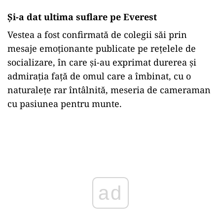
Și-a dat ultima suflare pe Everest
Vestea
a
fost
confirmată
de
colegii
săi
prin
mesaje
emoționante
publicate
pe
rețelele
de
socializare,
în
care
și-
au
exprimat
durerea
și
admirația
față
de
omul
care
a
îmbinat,
cu
o
naturalețe
rar
întâlnită,
meseria
de
cameraman
cu
pasiunea
pentru
munte.
Play