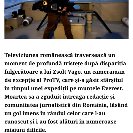
Televiziunea
românească
traversează
un
moment
de
profundă
tristețe
după
dispariția
fulgerătoare
a
lui
Zsolt
Vago
,
un
cameraman
de
excepție
al
ProTV,
care
și-
a
găsit
sfârșitul
în
timpul
unei
expediții
pe
muntele
Everest.
Moartea
sa
a
zguduit
întreaga
redacție
și
comunitatea
jurnalistică
din
România,
lăsând
un
gol
imens
în
rândul
celor
care
l-
au
cunoscut
și
i-
au
fost
alături
în
numeroase
misiuni
dificile.