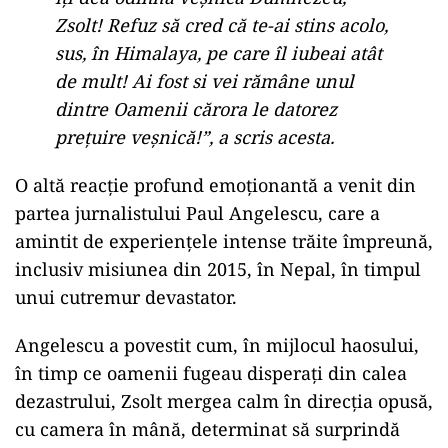
Zsolt! Refuz să cred că te-ai stins acolo,
sus, în Himalaya, pe care îl iubeai atât
de mult! Ai fost si vei rămâne unul
dintre Oamenii cărora le datorez
prețuire veșnică!”, a scris acesta.
O
altă
reacție
profund
emoționantă
a
venit
din
partea
jurnalistului
Paul
Angelescu
,
care
a
amintit
de
experiențele
intense
trăite
împreună,
inclusiv
misiunea
din
2015,
în
Nepal,
în
timpul
unui
cutremur
devastator.
Angelescu
a
povestit
cum,
în
mijlocul
haosului,
în
timp
ce
oamenii
fugeau
disperați
din
calea
dezastrului,
Zsolt
mergea
calm
în
direcția
opusă,
cu
camera
în
mână,
determinat
să
surprindă