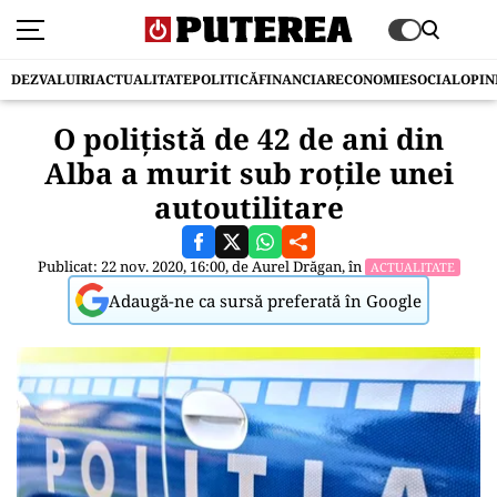
DEZVALUIRI
ACTUALITATE
POLITICĂ
FINANCIAR
ECONOMIE
SOCIAL
OPIN
O polițistă de 42 de ani din
Alba a murit sub roțile unei
autoutilitare
Publicat: 22 nov. 2020, 16:00, de
Aurel Drăgan
, în
ACTUALITATE
Adaugă-ne ca sursă preferată în Google