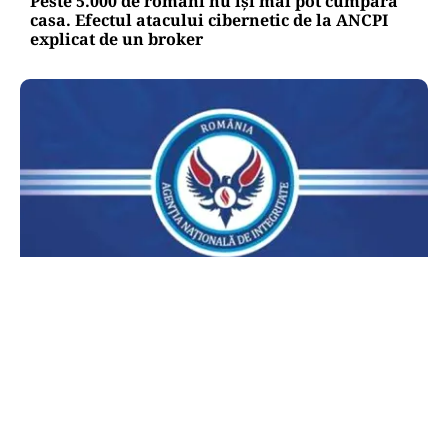
Peste 5.000 de români nu își mai pot cumpăra
casa. Efectul atacului cibernetic de la ANCPI
explicat de un broker
POLITICĂ
Lovitură pentru legea ANI: USR și PNL au
sesizat CCR. Decizia poate influența banii din
PNRR