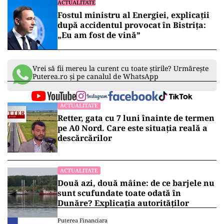
ACTUALITATE
Fostul ministru al Energiei, explicații
după accidentul provocat în Bistrița:
„Eu am fost de vină”
Vrei să fii mereu la curent cu toate știrile? Urmărește
Puterea.ro și pe canalul de WhatsApp
ACTUALITATE
Retter, gata cu 7 luni înainte de termen
pe A0 Nord. Care este situația reală a
descărcărilor
ACTUALITATE
Două azi, două mâine: de ce barjele nu
sunt scufundate toate odată în
Dunăre? Explicația autorităților
Puterea Financiara