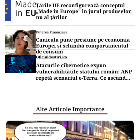
Țările UE reconfigurează conceptul
„Made in Europe” în jurul produselor,
nu al țărilor
Puterea Financiara
Canicula pune presiune pe economia
Europei și schimbă comportamentul
de consum
Oficiuldestiri.ro
Atacurile cibernetice expun
vulnerabilitățile statului român: ANP
repetă scenariul e‑Terra. Ce ascund
comunicările oficiale și cine răspunde
pentru mentenanța IT a instituțiilor
publice
Alte Articole Importante