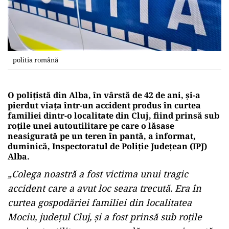
politia română
O poliţistă din Alba, în vârstă de 42 de ani, şi-a
pierdut viaţa într-un accident produs în curtea
familiei dintr-o localitate din Cluj, fiind prinsă sub
roţile unei autoutilitare pe care o lăsase
neasigurată pe un teren în pantă, a informat,
duminică, Inspectoratul de Poliţie Judeţean (IPJ)
Alba.
„Colega noastră a fost victima unui tragic
accident care a avut loc seara trecută. Era în
curtea gospodăriei familiei din localitatea
Mociu, judeţul Cluj, şi a fost prinsă sub roţile