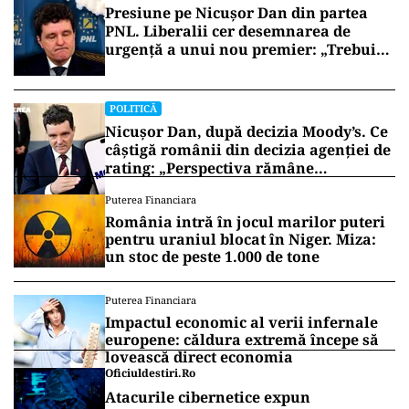
Presiune pe Nicușor Dan din partea
PNL. Liberalii cer desemnarea de
urgență a unui nou premier: „Trebuie
să iasă fum alb de la Cotroceni!”
POLITICĂ
Nicușor Dan, după decizia Moody’s. Ce
câștigă românii din decizia agenției de
rating: „Perspectiva rămâne
rezervată”
Puterea Financiara
România intră în jocul marilor puteri
pentru uraniul blocat în Niger. Miza:
un stoc de peste 1.000 de tone
Puterea Financiara
Impactul economic al verii infernale
europene: căldura extremă începe să
lovească direct economia
Oficiuldestiri.ro
Atacurile cibernetice expun