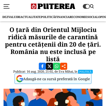
DEZVALUIRI
ACTUALITATE
POLITICĂ
FINANCIAR
ECONOMIE
SOCIAL
OPIN
O țară din Orientul Mijlociu
ridică măsurile de carantină
pentru cetățenii din 20 de ţări.
România nu este inclusă pe
listă
Publicat: 16 aug. 2020, 21:02, de
Eva Mihai
, în
POLITICĂ
Adaugă-ne ca sursă preferată în Google