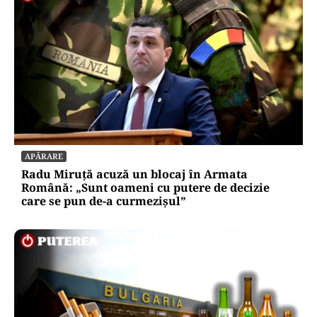
APĂRARE
Radu Miruță acuză un blocaj în Armata
Română: „Sunt oameni cu putere de decizie
care se pun de-a curmezișul”