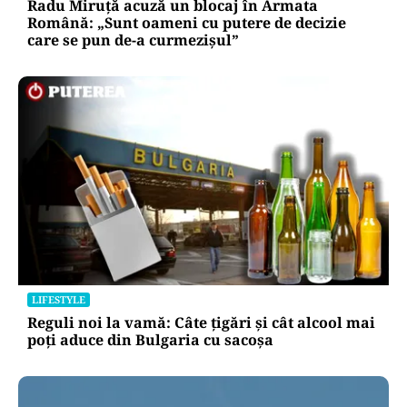
Radu Miruță acuză un blocaj în Armata
Română: „Sunt oameni cu putere de decizie
care se pun de-a curmezișul”
LIFESTYLE
Reguli noi la vamă: Câte țigări și cât alcool mai
poți aduce din Bulgaria cu sacoșa