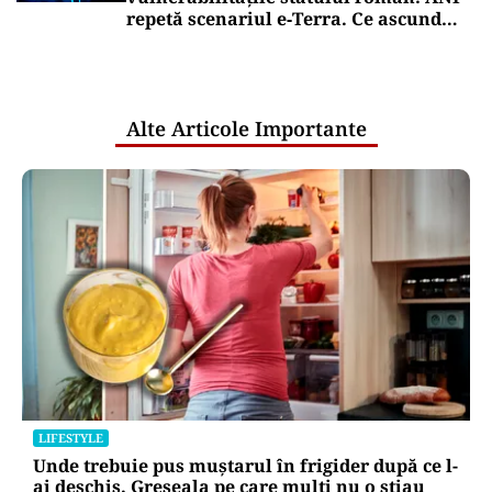
repetă scenariul e‑Terra. Ce ascund
comunicările oficiale și cine răspunde
pentru mentenanța IT a instituțiilor
publice
Alte Articole Importante
LIFESTYLE
Unde trebuie pus muștarul în frigider după ce l-
ai deschis. Greșeala pe care mulți nu o știau