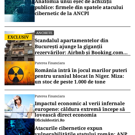
Anatomia unui eșec de achiziții
publice: firmele din spatele atacului
cibernetic de la ANCPI
ANCHETE
EXCLUSIV
Scandalul apartamentelor din
București ajunge la giganții
rezervărilor: Airbnb și Booking.com
anunță măsuri și cer respectarea legii
Puterea Financiara
România intră în jocul marilor puteri
pentru uraniul blocat în Niger. Miza:
un stoc de peste 1.000 de tone
Puterea Financiara
Impactul economic al verii infernale
europene: căldura extremă începe să
lovească direct economia
Oficiuldestiri.ro
Atacurile cibernetice expun
vulnerabilitățile statului român: ANP