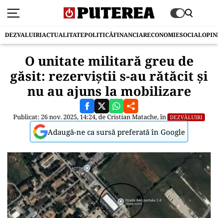
DEZVALUIRI
ACTUALITATE
POLITICĂ
FINANCIAR
ECONOMIE
SOCIAL
OPIN
O unitate militară greu de
găsit: rezerviștii s-au rătăcit și
nu au ajuns la mobilizare
Publicat: 26 nov. 2025, 14:24, de
Cristian Matache
, în
DEZVĂLUIRI
Adaugă-ne ca sursă preferată în Google