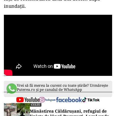
inundații.
Vrei să fii mereu la curent cu toate știrile? Urmărește
Puterea.ro și pe canalul de WhatsApp
CULTE
Mănăstirea Căldărușani, refugiul de