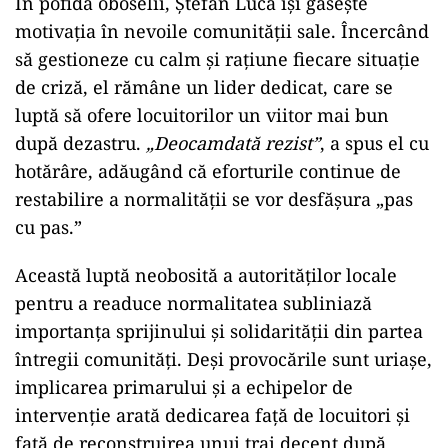
În pofida oboselii, Ștefan Luca își găsește
motivația în nevoile comunității sale. Încercând
să gestioneze cu calm și rațiune fiecare situație
de criză, el rămâne un lider dedicat, care se
luptă să ofere locuitorilor un viitor mai bun
după dezastru.
„Deocamdată rezist”
, a spus el cu
hotărâre, adăugând că eforturile continue de
restabilire a normalității se vor desfășura „pas
cu pas.”
Această luptă neobosită a autorităților locale
pentru a readuce normalitatea subliniază
importanța sprijinului și solidarității din partea
întregii comunități. Deși provocările sunt uriașe,
implicarea primarului și a echipelor de
intervenție arată dedicarea față de locuitori și
față de reconstruirea unui trai decent după