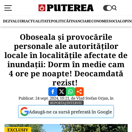
DEZVALUIRI
ACTUALITATE
POLITICĂ
FINANCIAR
ECONOMIE
SOCIAL
OPIN
Oboseala și provocările
personale ale autorităților
locale în localitățile afectate de
inundații: Dorm în medie cam
4 ore pe noapte! Deocamdată
rezist!
Publicat: 24 sept. 2024, 10:21, de
Vlad Stefan Orjan
, în
REPORTAJ/INTERVIU
Adaugă-ne ca sursă preferată în Google
EXCLUSIV