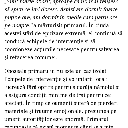
„Sunt foarte obosit, aproape că nu mai reușesc
să spun ce îmi doresc. Astăzi am dormit foarte
puține ore, am dormit în medie cam patru ore
pe noapte,”
a mărturisit primarul. În ciuda
acestei stări de epuizare extremă, el continuă să
conducă echipele de intervenție și să
coordoneze acțiunile necesare pentru salvarea
și refacerea comunei.
Oboseala primarului nu este un caz izolat.
Echipele de intervenție și voluntarii locali
lucrează fără oprire pentru a curăța nămolul și
a asigura condiții minime de trai pentru cei
afectați. În timp ce oamenii suferă de pierderi
materiale și traume emoționale, presiunea pe
umerii autorităților este enormă. Primarul
recunoaște că există momente când se simte