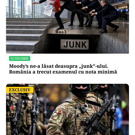
ECONOMIE
Moody’s ne-a lăsat deasupra „junk”-ului.
România a trecut examenul cu nota minimă
EXCLUSIV
EXCLUSIV