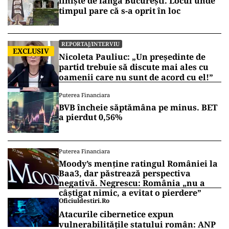
liniște de lângă București. Locul unde
timpul pare că s-a oprit în loc
REPORTAJ/INTERVIU
EXCLUSIV
Nicoleta Pauliuc: „Un președinte de
partid trebuie să discute mai ales cu
oamenii care nu sunt de acord cu el!”
Puterea Financiara
BVB încheie săptămâna pe minus. BET
a pierdut 0,56%
Puterea Financiara
Moody’s menține ratingul României la
Baa3, dar păstrează perspectiva
negativă. Negrescu: România „nu a
câștigat nimic, a evitat o pierdere”
Oficiuldestiri.ro
Atacurile cibernetice expun
vulnerabilitățile statului român: ANP