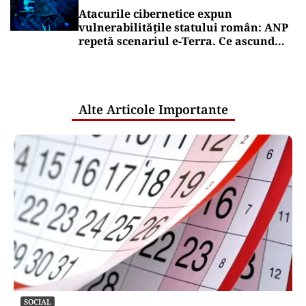
Atacurile cibernetice expun
vulnerabilitățile statului român: ANP
repetă scenariul e‑Terra. Ce ascund
comunicările oficiale și cine răspunde
pentru mentenanța IT a instituțiilor
publice
Alte Articole Importante
SOCIAL