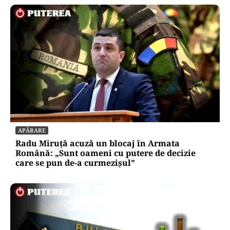
APĂRARE
Radu Miruță acuză un blocaj în Armata
Română: „Sunt oameni cu putere de decizie
care se pun de-a curmezișul”