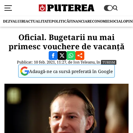
DEZVALUIRI
ACTUALITATE
POLITICĂ
FINANCIAR
ECONOMIE
SOCIAL
OPIN
Oficial. Bugetarii nu mai
primesc vouchere de vacanță
Publicat: 10 feb. 2021, 11:27, de
Ion Teleanu
, în
TURISM
Adaugă-ne ca sursă preferată în Google