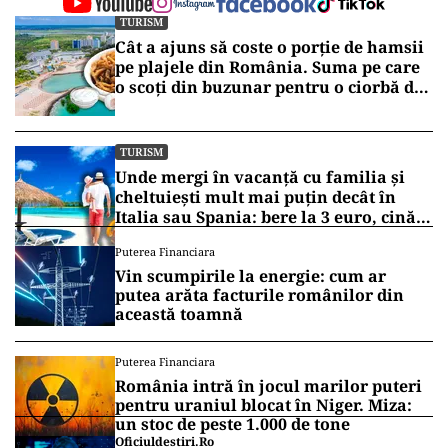
TURISM
Cât a ajuns să coste o porție de hamsii
pe plajele din România. Suma pe care
o scoți din buzunar pentru o ciorbă de
pește sau saramură de crap la Eforie
Nord
TURISM
Unde mergi în vacanță cu familia și
cheltuiești mult mai puțin decât în
Italia sau Spania: bere la 3 euro, cină
completă sub 100 de euro
Puterea Financiara
Vin scumpirile la energie: cum ar
putea arăta facturile românilor din
această toamnă
Puterea Financiara
România intră în jocul marilor puteri
pentru uraniul blocat în Niger. Miza:
un stoc de peste 1.000 de tone
Oficiuldestiri.ro