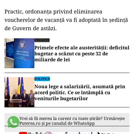
Practic, ordonanța privind eliminarea
voucherelor de vacanță va fi adoptată în ședință
de Guvern de astăzi.
FINANȚE
Primele efecte ale austerității: deficitul
bugetar a scăzut cu peste 32 de
miliarde de lei
POLITICĂ
Noua lege a salarizării, asumată prin
acord politic. Ce se întâmplă cu
veniturile bugetarilor
Vrei să fii mereu la curent cu toate știrile? Urmărește
Puterea.ro și pe canalul de WhatsApp