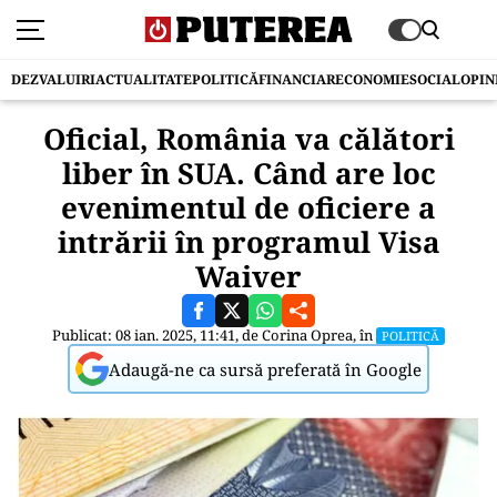
DEZVALUIRI
ACTUALITATE
POLITICĂ
FINANCIAR
ECONOMIE
SOCIAL
OPIN
Oficial, România va călători
liber în SUA. Când are loc
evenimentul de oficiere a
intrării în programul Visa
Waiver
Publicat: 08 ian. 2025, 11:41, de
Corina Oprea
, în
POLITICĂ
Adaugă-ne ca sursă preferată în Google