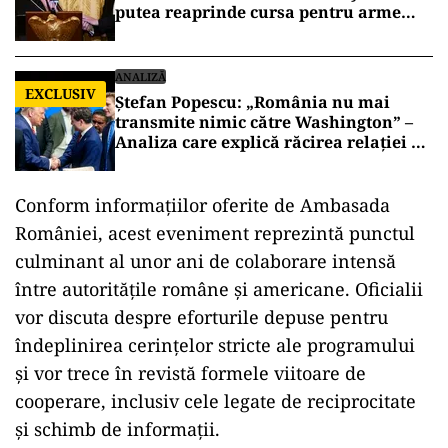
putea reaprinde cursa pentru arme
atomice în Orientul Mijlociu
ANALIZĂ
EXCLUSIV
Ștefan Popescu: „România nu mai
transmite nimic către Washington” –
Analiza care explică răcirea relației cu
SUA
Conform informațiilor oferite de Ambasada
României, acest eveniment reprezintă punctul
culminant al unor ani de colaborare intensă
între autoritățile române și americane. Oficialii
vor discuta despre eforturile depuse pentru
îndeplinirea cerințelor stricte ale programului
și vor trece în revistă formele viitoare de
cooperare, inclusiv cele legate de reciprocitate
și schimb de informații.