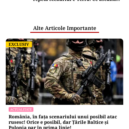
comunicările oficiale și cine răspunde
pentru mentenanța IT a instituțiilor
publice
Alte Articole Importante
EXCLUSIV
EXCLUSIV
ACTUALITATE
România, în fața scenariului unui posibil atac
rusesc! Orice e posibil, dar Țările Baltice și
Polonia par în prima linie!