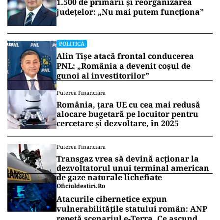
1.500 de primării și reorganizarea
județelor: „Nu mai putem funcționa”
POLITICĂ
Alin Tișe atacă frontal conducerea
PNL: „România a devenit coșul de
gunoi al investitorilor”
Puterea Financiara
România, țara UE cu cea mai redusă
alocare bugetară pe locuitor pentru
cercetare și dezvoltare, în 2025
Puterea Financiara
Transgaz vrea să devină acționar la
dezvoltatorul unui terminal american
de gaze naturale lichefiate
Oficiuldestiri.ro
Atacurile cibernetice expun
vulnerabilitățile statului român: ANP
repetă scenariul e‑Terra. Ce ascund