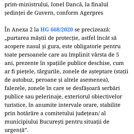
prim-ministrului, Ionel Dancă, la finalul
şedinţei de Guvern, conform Agerpres
În Anexa 2 la
HG 668/2020
se precizează:
„purtarea măştii de protecţie, astfel încât să
acopere nasul şi gura, este obligatorie pentru
toate persoanele care au împlinit vârsta de 5
ani, prezente în spaţiile publice deschise, cum
ar fi pieţele, târgurile, zonele de aşteptare (staţii
de autobuz, peroane şi altele asemenea),
falezele, zonele în care se desfăşoară serbări
publice sau pelerinaje, exteriorul obiectivelor
turistice, în anumite intervale orare, stabilite
prin hotărâre a comitetului judeţean/ al
municipiului Bucureşti pentru situaţii de
urgenţă”.