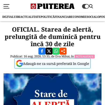
DEZVALUIRI
ACTUALITATE
POLITICĂ
FINANCIAR
ECONOMIE
SOCIAL
OPIN
OFICIAL. Starea de alertă,
prelungită de duminică pentru
încă 30 de zile
Publicat: 16 aug. 2020, 13:35, de
Eva Mihai
, în
ACTUALITATE
Adaugă-ne ca sursă preferată în Google