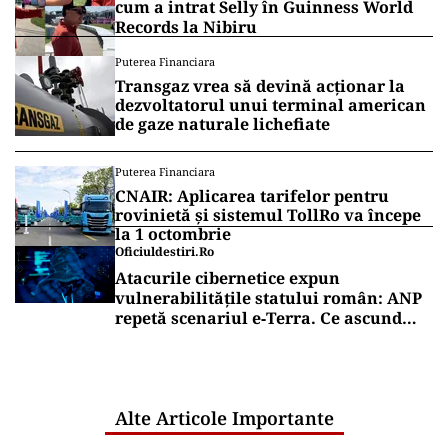
cum a intrat Selly în Guinness World
Records la Nibiru
Puterea Financiara
Transgaz vrea să devină acționar la
dezvoltatorul unui terminal american
de gaze naturale lichefiate
Puterea Financiara
CNAIR: Aplicarea tarifelor pentru
rovinietă și sistemul TollRo va începe
la 1 octombrie
Oficiuldestiri.ro
Atacurile cibernetice expun
vulnerabilitățile statului român: ANP
repetă scenariul e‑Terra. Ce ascund
comunicările oficiale și cine răspunde
pentru mentenanța IT a instituțiilor
publice
Alte Articole Importante