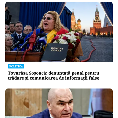
POLITICĂ
Tovarășa Șoșoacă: denunțată penal pentru
trădare și comunicarea de informații false