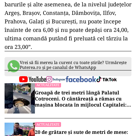
barurile şi alte asemenea, de la nivelul judeţelor
Argeş, Braşov, Constanţa, Dâmboviţa, Ilfov,
Prahova, Galaţi şi Bucureşti, nu poate începe
înainte de ora 6,00 şi nu poate depăşi ora 24,00,
ultima comandă putând fi preluată cel târziu la
ora 23,00”.
Vrei să fii mereu la curent cu toate știrile? Urmărește
Puterea.ro și pe canalul de WhatsApp
ACTUALITATE
Groapă de trei metri lângă Palatul
Cotroceni. O cântăreață a rămas cu
mașina blocata în mijlocul Capitalei:
„Am căzut în groapa asta”
ACTUALITATE
20 de grătare și sute de metri de mese: