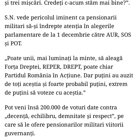
și trei mișcări. Credeți c-acum stăm mai bine?”.
S.N. vede pericolul iminent ca pensionarii
militari să-și îndrepte atenția în alegerile
parlamentare de la 1 decembrie către AUR, SOS
și POT.
„Poate unii, mai luminați la minte, să aleagă
Forța Dreptei, REPER, DREPT, poate chiar
Partidul România în Acțiune. Dar puțini au auzit
de toți aceștia și foarte probabil puțini, extrem
de puțini să voteze cu aceștia.”
Pot veni însă 200.000 de voturi date contra
„decență, echilibru, demnitate și respect”, pe
care să le ofere pensionarilor militari viitorii
guvernanți.