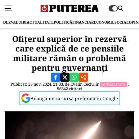
DEZVALUIRI
ACTUALITATE
POLITICĂ
FINANCIAR
ECONOMIE
SOCIAL
OPIN
Ofițerul superior în rezervă
care explică de ce pensiile
militare rămân o problemă
pentru guvernanți
Publicat: 28 nov. 2024, 21:03, de
Evelin Ceciu
, în
,
ACTUALITATE
56342
cititori
Adaugă-ne ca sursă preferată în Google