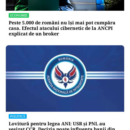
ECONOMIE
Peste 5.000 de români nu își mai pot cumpăra
casa. Efectul atacului cibernetic de la ANCPI
explicat de un broker
POLITICĂ
Lovitură pentru legea ANI: USR și PNL au
sesizat CCR. Decizia poate influența banii din