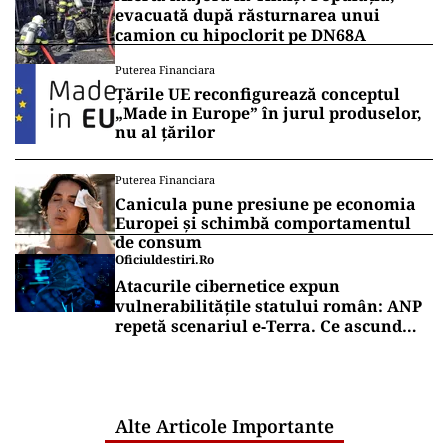
evacuată după răsturnarea unui
camion cu hipoclorit pe DN68A
Puterea Financiara
Țările UE reconfigurează conceptul
„Made in Europe” în jurul produselor,
nu al țărilor
Puterea Financiara
Canicula pune presiune pe economia
Europei și schimbă comportamentul
de consum
Oficiuldestiri.ro
Atacurile cibernetice expun
vulnerabilitățile statului român: ANP
repetă scenariul e‑Terra. Ce ascund
comunicările oficiale și cine răspunde
pentru mentenanța IT a instituțiilor
publice
Alte Articole Importante