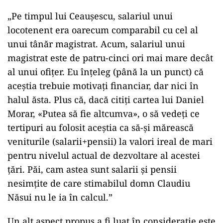
„Pe timpul lui Ceaușescu, salariul unui
locotenent era oarecum comparabil cu cel al
unui tânăr magistrat. Acum, salariul unui
magistrat este de patru-cinci ori mai mare decât
al unui ofițer. Eu înțeleg (până la un punct) că
aceștia trebuie motivați financiar, dar nici în
halul ăsta. Plus că, dacă citiți cartea lui Daniel
Morar, «Putea să fie altcumva», o să vedeți ce
tertipuri au folosit aceștia ca să-și mărească
veniturile (salarii+pensii) la valori ireal de mari
pentru nivelul actual de dezvoltare al acestei
țări. Păi, cam astea sunt salarii și pensii
nesimțite de care stimabilul domn Claudiu
Năsui nu le ia în calcul.”
Un alt aspect propus a fi luat în considerație este