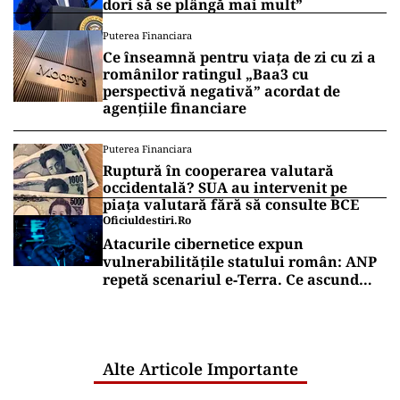
dori să se plângă mai mult”
Puterea Financiara
Ce înseamnă pentru viața de zi cu zi a
românilor ratingul „Baa3 cu
perspectivă negativă” acordat de
agențiile financiare
Puterea Financiara
Ruptură în cooperarea valutară
occidentală? SUA au intervenit pe
piața valutară fără să consulte BCE
Oficiuldestiri.ro
Atacurile cibernetice expun
vulnerabilitățile statului român: ANP
repetă scenariul e‑Terra. Ce ascund
comunicările oficiale și cine răspunde
pentru mentenanța IT a instituțiilor
publice
Alte Articole Importante