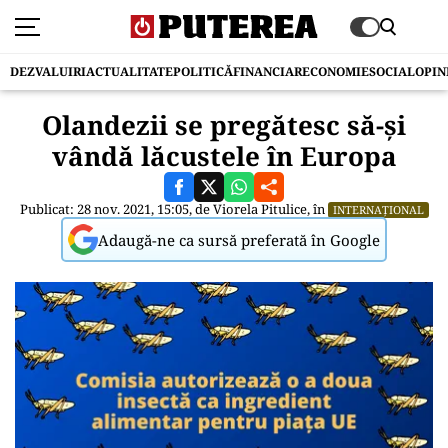
DEZVALUIRI
ACTUALITATE
POLITICĂ
FINANCIAR
ECONOMIE
SOCIAL
OPIN
Olandezii se pregătesc să-și
vândă lăcustele în Europa
Publicat: 28 nov. 2021, 15:05, de
Viorela Pitulice
, în
INTERNAȚIONAL
Adaugă-ne ca sursă preferată în Google