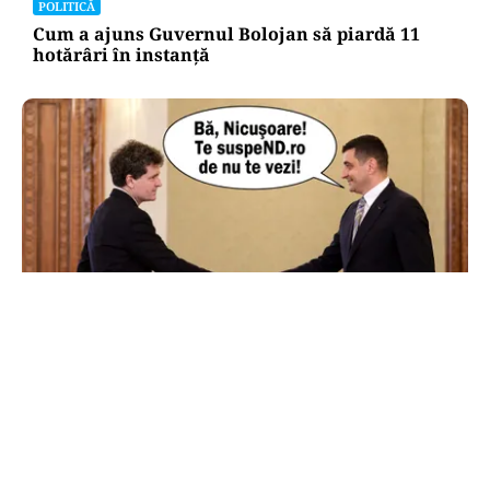
POLITICĂ
Cum a ajuns Guvernul Bolojan să piardă 11
hotărâri în instanță
POLITICĂ
AUR și-a făcut site de suspendare. Deocamdată,
Nicușor Dan poate dormi liniștit