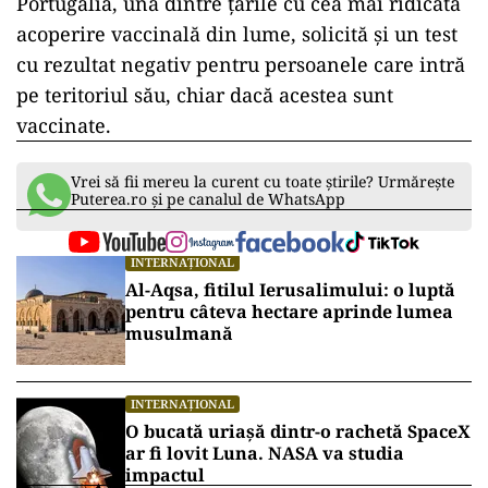
Portugalia, una dintre ţările cu cea mai ridicată
acoperire vaccinală din lume, solicită şi un test
cu rezultat negativ pentru persoanele care intră
pe teritoriul său, chiar dacă acestea sunt
vaccinate.
Vrei să fii mereu la curent cu toate știrile? Urmărește
Puterea.ro și pe canalul de WhatsApp
INTERNAȚIONAL
Al-Aqsa, fitilul Ierusalimului: o luptă
pentru câteva hectare aprinde lumea
musulmană
INTERNAȚIONAL
O bucată uriașă dintr-o rachetă SpaceX
ar fi lovit Luna. NASA va studia
impactul