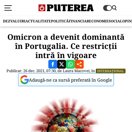
DEZVALUIRI
ACTUALITATE
POLITICĂ
FINANCIAR
ECONOMIE
SOCIAL
OPIN
Omicron a devenit dominantă
în Portugalia. Ce restricții
intră în vigoare
Publicat: 26 dec. 2021, 07:30, de
Laura Macovei
, în
INTERNAȚIONAL
Adaugă-ne ca sursă preferată în Google