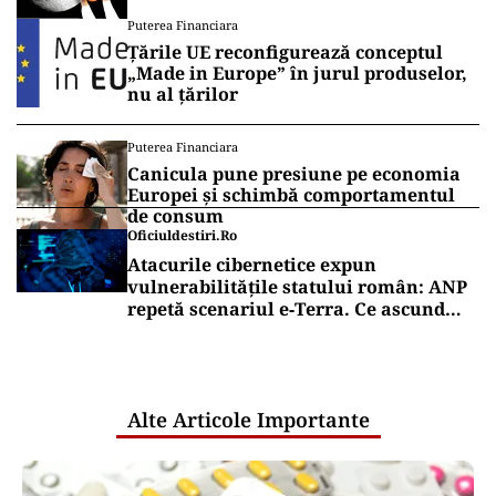
Puterea Financiara
Țările UE reconfigurează conceptul
„Made in Europe” în jurul produselor,
nu al țărilor
Puterea Financiara
Canicula pune presiune pe economia
Europei și schimbă comportamentul
de consum
Oficiuldestiri.ro
Atacurile cibernetice expun
vulnerabilitățile statului român: ANP
repetă scenariul e‑Terra. Ce ascund
comunicările oficiale și cine răspunde
pentru mentenanța IT a instituțiilor
publice
Alte Articole Importante