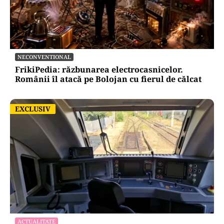
NECONVENTIONAL
FrikiPedia: răzbunarea electrocasnicelor.
Românii îl atacă pe Bolojan cu fierul de călcat
EXCLUSIV
EXCLUSIV
ACTUALITATE