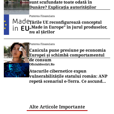
sunt scufundate toate odată în
Dunăre? Explicația autorităților
Puterea Financiara
Țările UE reconfigurează conceptul
„Made in Europe” în jurul produselor,
nu al țărilor
Puterea Financiara
Canicula pune presiune pe economia
Europei și schimbă comportamentul
de consum
Oficiuldestiri.ro
Atacurile cibernetice expun
vulnerabilitățile statului român: ANP
repetă scenariul e‑Terra. Ce ascund
comunicările oficiale și cine răspunde
pentru mentenanța IT a instituțiilor
publice
Alte Articole Importante