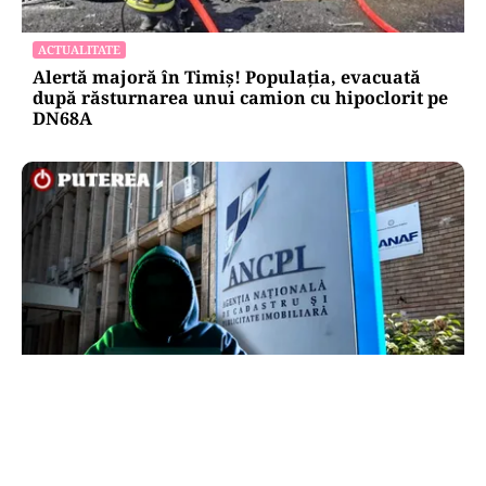
ACTUALITATE
Alertă majoră în Timiș! Populația, evacuată
după răsturnarea unui camion cu hipoclorit pe
DN68A
ECONOMIE
Peste 5.000 de români nu își mai pot cumpăra
casa. Efectul atacului cibernetic de la ANCPI