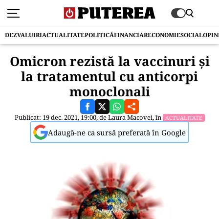
DEZVALUIRI
ACTUALITATE
POLITICĂ
FINANCIAR
ECONOMIE
SOCIAL
OPIN
Omicron rezistă la vaccinuri şi
la tratamentul cu anticorpi
monoclonali
Publicat: 19 dec. 2021, 19:00, de
Laura Macovei
, în
ACTUALITATE
Adaugă-ne ca sursă preferată în Google