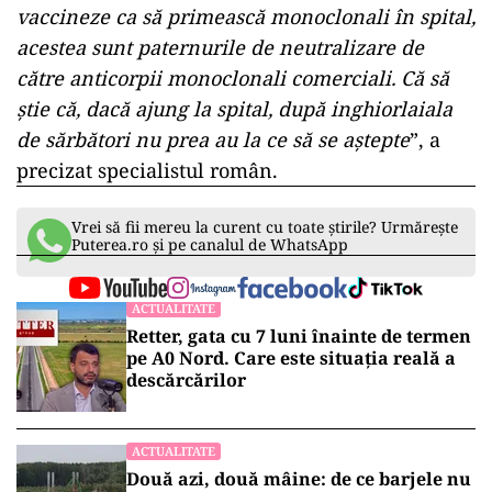
vaccineze ca să primească monoclonali în spital,
acestea sunt paternurile de neutralizare de
către anticorpii monoclonali comerciali. Că să
ştie că, dacă ajung la spital, după inghiorlaiala
de sărbători nu prea au la ce să se aştepte
”, a
precizat specialistul român.
Vrei să fii mereu la curent cu toate știrile? Urmărește
Puterea.ro și pe canalul de WhatsApp
ACTUALITATE
Retter, gata cu 7 luni înainte de termen
pe A0 Nord. Care este situația reală a
descărcărilor
ACTUALITATE
Două azi, două mâine: de ce barjele nu