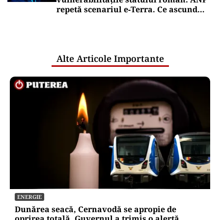
repetă scenariul e‑Terra. Ce ascund
comunicările oficiale și cine răspunde
pentru mentenanța IT a instituțiilor
publice
Alte Articole Importante
ENERGIE
Dunărea seacă, Cernavodă se apropie de
oprirea totală. Guvernul a trimis o alertă