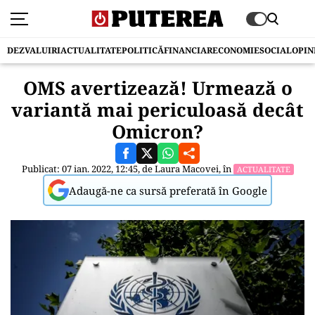
DEZVALUIRI
ACTUALITATE
POLITICĂ
FINANCIAR
ECONOMIE
SOCIAL
OPIN
OMS avertizează! Urmează o
variantă mai periculoasă decât
Omicron?
Publicat: 07 ian. 2022, 12:45, de
Laura Macovei
, în
ACTUALITATE
Adaugă-ne ca sursă preferată în Google