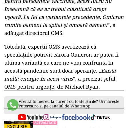
pentru persoanele vaccinate, acest lucru nu
înseamnă că ea ar trebui clasificată drept
uşoară. La fel ca variantele precedente, Omicron
trimite oameni la spital şi omoară oameni
”, a
adăugat directorul OMS.
Totodată, experții OMS avertizează că
speculațiile potrivit cărora Omicron ar putea fi
ultima variantă cu care ne vom confrunta în
această pandemie sunt doar speranțe. „
Există
multă energie în acest virus
”, a precizat șeful
OMS pentru urgențe, dr. Michael Ryan.
Vrei să fii mereu la curent cu toate știrile? Urmărește
Puterea.ro și pe canalul de WhatsApp
ACTUALITATE
EXCLUSIV