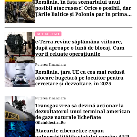
România, în fața scenariului unui
posibil atac rusesc! Orice e posibil, dar
Țările Baltice și Polonia par în prima
linie!
ACTUALITATE
e-Terra revine săptămâna viitoare,
după aproape o lună de blocaj. Cum
vor fi reluate operațiunile
Puterea Financiara
România, țara UE cu cea mai redusă
alocare bugetară pe locuitor pentru
cercetare și dezvoltare, în 2025
Puterea Financiara
Transgaz vrea să devină acționar la
dezvoltatorul unui terminal american
de gaze naturale lichefiate
Oficiuldestiri.ro
Atacurile cibernetice expun
vulnerabilitățile statului român: ANP