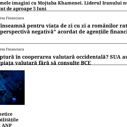
mele imagini cu Mojtaba Khamenei. Liderul Iranului nu
ut de aproape 5 luni
rea Financiara
 înseamnă pentru viața de zi cu zi a românilor ra
 perspectivă negativă” acordat de agențiile financ
rea Financiara
ptură în cooperarea valutară occidentală? SUA au
 piața valutară fără să consulte BCE
netice
litățile
: ANP