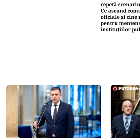
repetă scenariu
Ce ascund comu
oficiale și cin
pentru mentena
instituțiilor pu