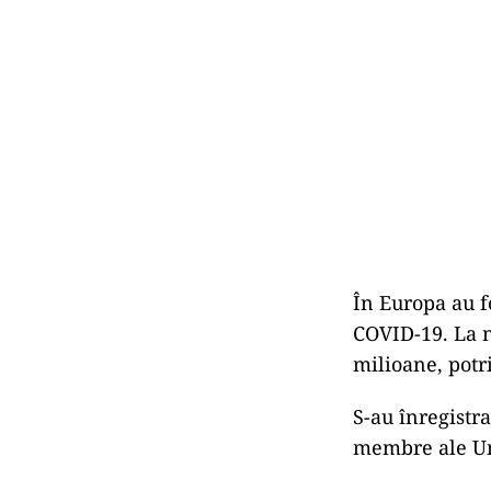
În Europa au f
COVID-19. La n
milioane, potr
S-au înregistr
membre ale Uni