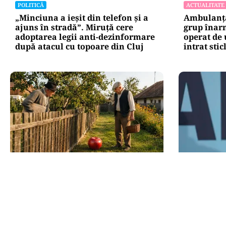
POLITICĂ
ACTUALITATE
„Minciuna a ieșit din telefon și a
Ambulanță
ajuns în stradă”. Miruță cere
grup înarm
adoptarea legii anti-dezinformare
operat de 
după atacul cu topoare din Cluj
intrat stic
SOCIAL
POLITICĂ
Dileme de curte: la câți metri de
Pe cine ve
gardul vecinului poți planta pomi
Antonescu 
Numele pe
ar fi preș