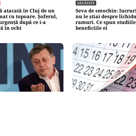
SĂNĂTATE
 atacată în Cluj de un
Seva de smochin: lucruri
at cu topoare. Șoferul,
nu le știai despre lichid
urgență după ce i-a
ramuri. Ce spun studiile
lă în ochi
beneficiile ei
SOCIAL
de premier Crin
Zile libere rămase în 20
în locul lui Ilie Bolojan.
mai poate face punte pâ
 care l-ar desemna, dacă
finalul anului
edinte