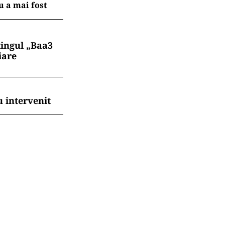
 a mai fost
tingul „Baa3
iare
 intervenit