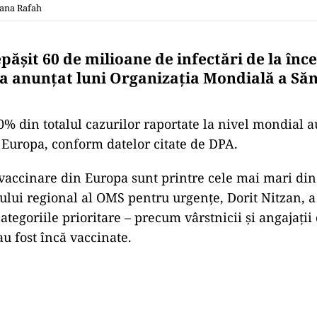
iana Rafah
păşit 60 de milioane de infectări de la înc
a anunţat luni Organizaţia Mondială a Săn
% din totalul cazurilor raportate la nivel mondial a
n Europa, conform datelor citate de DPA.
 vaccinare din Europa sunt printre cele mai mari di
oului regional al OMS pentru urgenţe, Dorit Nitzan, 
ategoriile prioritare – precum vârstnicii şi angajaţi
au fost încă vaccinate.
Play