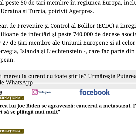
al peste 50 de ţări membre în regiunea Europa, inclu
Ucraina şi Turcia, potrivit Agerpres.
an de Prevenire şi Control al Bolilor (ECDC) a înregi
ilioane de infectări şi peste 740.000 de decese asoc
r 27 de ţări membre ale Uniunii Europene şi al celor 
vegia, Islanda şi Liechtenstein -, care fac parte din
opean.
ii mereu la curent cu toate știrile? Urmărește Puterea
 de WhatsApp
TERNAȚIONAL
rea lui Joe Biden se agravează: cancerul a metastazat. F
i să se plângă mai mult”
TERNAȚIONAL