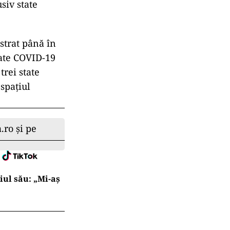
siv state
strat până în
iate COVID-19
trei state
 spaţiul
.ro și pe
iul său: „Mi-aș