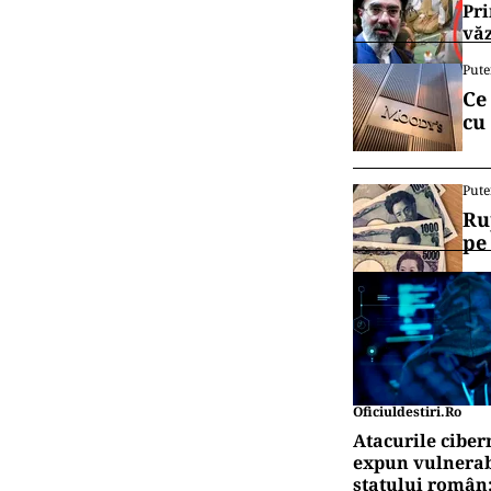
Pri
văz
Pute
Ce
cu
Pute
Ru
pe
Oficiuldestiri.ro
Atacurile ciber
expun vulnerabi
statului român