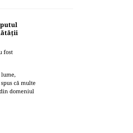
eputul
ătăţii
u fost
n lume,
a spus că multe
i din domeniul