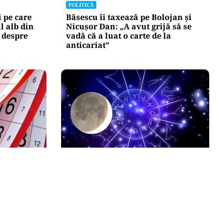
POLITICĂ
 pe care
Băsescu îi taxează pe Bolojan și
ul alb din
Nicușor Dan: „A avut grijă să se
 despre
vadă că a luat o carte de la
anticariat”
HOROSCOP
26. Când se
Horoscop 9 august 2026.
nă la
Capricornii primesc o veste
neașteptată, Scorpionii deschid un
capitol sentimental