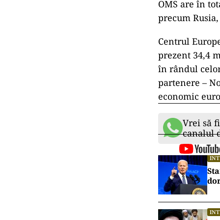
OMS are în tot
precum Rusia, 
Centrul Europe
prezent 34,4 m
în rândul celo
partenere – Nor
economic eur
Vrei să f
canalul
IN
Sta
dor
IN