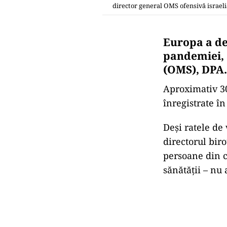
director general OMS ofensivă israel
Europa a de
pandemiei, 
(OMS), DPA.
Aproximativ 30
înregistrate î
Deşi ratele de
directorul bir
persoane din c
sănătăţii – nu 