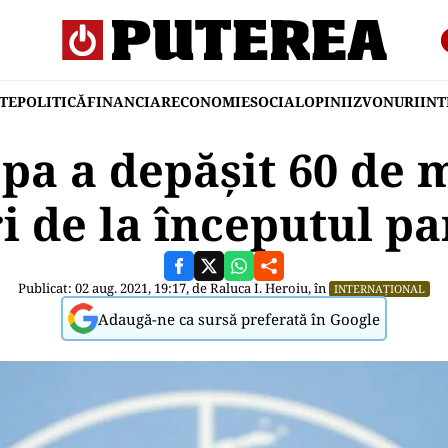
TE
POLITICĂ
FINANCIAR
ECONOMIE
SOCIAL
OPINII
ZVONURI
IN
a a depăşit 60 de 
ri de la începutul p
Publicat: 02 aug. 2021, 19:17, de
Raluca I. Heroiu
, în
INTERNAȚIONAL
Adaugă-ne ca sursă preferată în Google