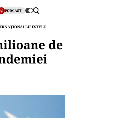
PODCAST
TERNAȚIONAL
LIFESTYLE
milioane de
andemiei