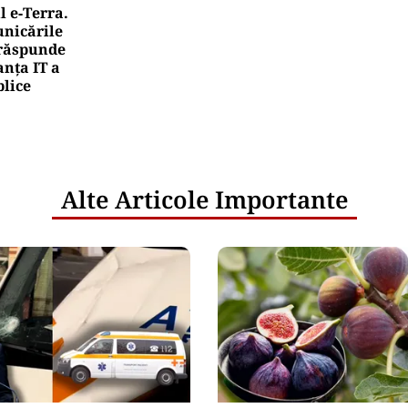
l e‑Terra.
nicările
e răspunde
nța IT a
blice
Alte Articole Importante