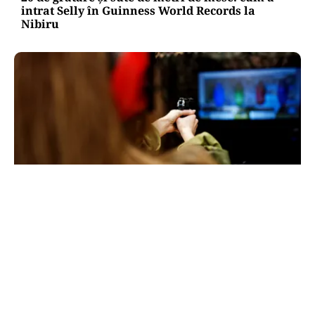
intrat Selly în Guinness World Records la
Nibiru
ACTUALITATE
Spionaj pentru Rusia: o româncă de 45 de ani,
arestată în Germania. Misiunea ar fi vizat un
asasinat