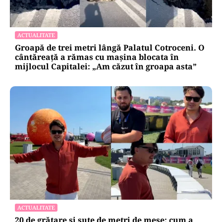
ACTUALITATE
Groapă de trei metri lângă Palatul Cotroceni. O
cântăreață a rămas cu mașina blocata în
mijlocul Capitalei: „Am căzut în groapa asta”
ACTUALITATE
20 de grătare și sute de metri de mese: cum a