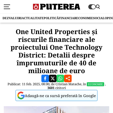
DEZVALUIRI
ACTUALITATE
POLITICĂ
FINANCIAR
ECONOMIE
SOCIAL
OPIN
One United Properties și
riscurile financiare ale
proiectului One Technology
District: Detalii despre
împrumuturile de 40 de
milioane de euro
Publicat: 11 feb. 2025, 08:00, de
Cristian Matache
, în
,
ECONOMIE
3601
cititori
Adaugă-ne ca sursă preferată în Google