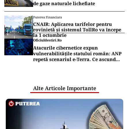
de gaze naturale lichefiate
Puterea Financiara
CNAIR: Aplicarea tarifelor pentru
rovinietă și sistemul TollRo va începe
la 1 octombrie
Oficiuldestiri.ro
Atacurile cibernetice expun
vulnerabilitățile statului român: ANP
repetă scenariul e‑Terra. Ce ascund
comunicările oficiale și cine răspunde
pentru mentenanța IT a instituțiilor
publice
Alte Articole Importante