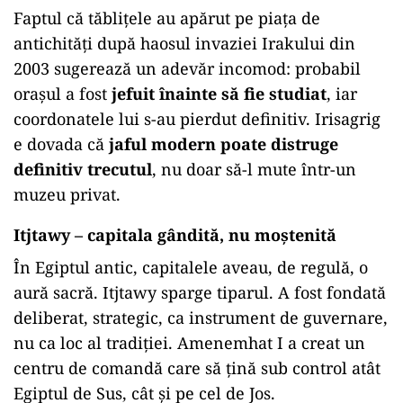
Faptul că tăblițele au apărut pe piața de
antichități după haosul invaziei Irakului din
2003 sugerează un adevăr incomod: probabil
orașul a fost
jefuit înainte să fie studiat
, iar
coordonatele lui s-au pierdut definitiv. Irisagrig
e dovada că
jaful modern poate distruge
definitiv trecutul
, nu doar să-l mute într-un
muzeu privat.
Itjtawy – capitala gândită, nu moștenită
În Egiptul antic, capitalele aveau, de regulă, o
aură sacră. Itjtawy sparge tiparul. A fost fondată
deliberat, strategic, ca instrument de guvernare,
nu ca loc al tradiției. Amenemhat I a creat un
centru de comandă care să țină sub control atât
Egiptul de Sus, cât și pe cel de Jos.