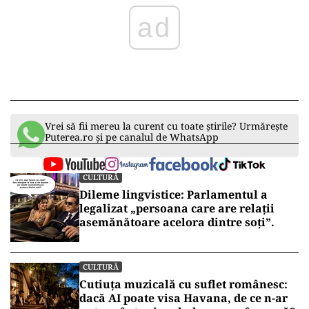
ad
Vrei să fii mereu la curent cu toate știrile? Urmărește
Puterea.ro și pe canalul de WhatsApp
CULTURĂ
Dileme lingvistice: Parlamentul a
legalizat „persoana care are relații
asemănătoare acelora dintre soți”.
CULTURĂ
Cutiuța muzicală cu suflet românesc:
dacă AI poate visa Havana, de ce n-ar