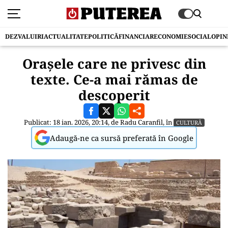
DEZVALUIRI
ACTUALITATE
POLITICĂ
FINANCIAR
ECONOMIE
SOCIAL
OPIN
Orașele care ne privesc din
texte. Ce-a mai rămas de
descoperit
Publicat: 18 ian. 2026, 20:14, de
Radu Caranfil
, în
CULTURĂ
Adaugă-ne ca sursă preferată în Google