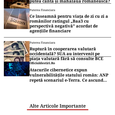
putea cânta și mahalaua românească?
Puterea Financiara
Ce înseamnă pentru viața de zi cu zi a
românilor ratingul „Baa3 cu
perspectivă negativă” acordat de
agențiile financiare
Puterea Financiara
Ruptură în cooperarea valutară
occidentală? SUA au intervenit pe
piața valutară fără să consulte BCE
Oficiuldestiri.ro
Atacurile cibernetice expun
vulnerabilitățile statului român: ANP
repetă scenariul e‑Terra. Ce ascund
comunicările oficiale și cine răspunde
pentru mentenanța IT a instituțiilor
publice
Alte Articole Importante