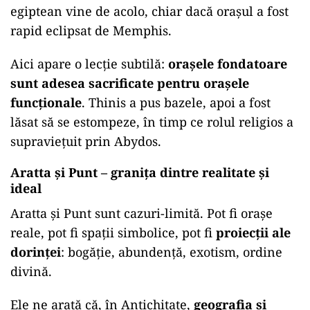
egiptean vine de acolo, chiar dacă orașul a fost
rapid eclipsat de Memphis.
Aici apare o lecție subtilă:
orașele fondatoare
sunt adesea sacrificate pentru orașele
funcționale
. Thinis a pus bazele, apoi a fost
lăsat să se estompeze, în timp ce rolul religios a
supraviețuit prin Abydos.
Aratta și Punt – granița dintre realitate și
ideal
Aratta și Punt sunt cazuri-limită. Pot fi orașe
reale, pot fi spații simbolice, pot fi
proiecții ale
dorinței
: bogăție, abundență, exotism, ordine
divină.
Ele ne arată că, în Antichitate,
geografia și