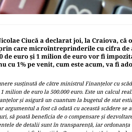
icolae Ciucă a declarat joi, la Craiova, că
prin care microîntreprinderile cu cifra de 
0 de euro şi 1 milion de euro vor fi impozi
 nu cu 1% pe venit, cum este acum, va fi ad
unere susţinută de către ministrul Finanţelor cu scă
1 milion de euro la 500.000 euro. Este un calcul real
anţelor şi asigură un cuantum la bugetul de stat esti
iar argumentul a fost că odată cu această scădere se 
ri, să poată beneficia de o compensare şi dezvoltare
ntele de detalii sunt în transparenţă, iar ordonanţa 