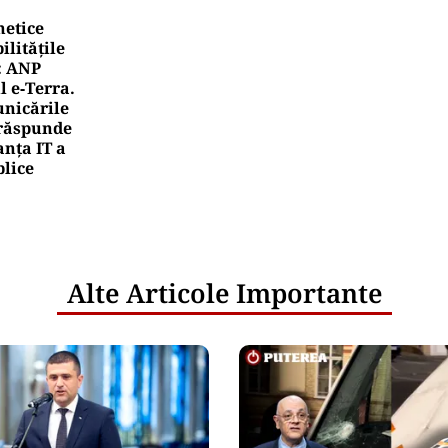
netice
litățile
: ANP
l e‑Terra.
nicările
e răspunde
nța IT a
blice
Alte Articole Importante