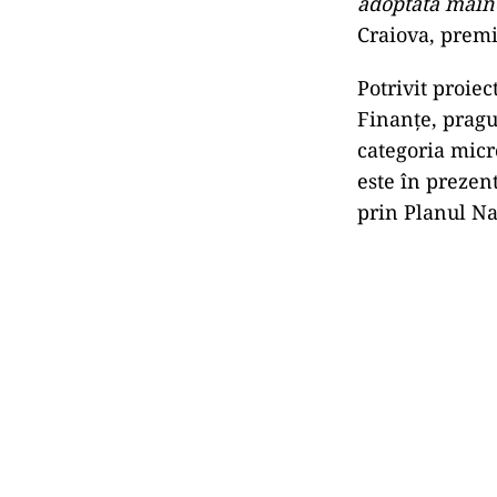
adoptată mâine 
Craiova, premi
Potrivit proie
Finanţe, pragu
categoria micr
este în prezen
prin Planul Na