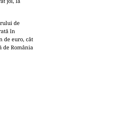
at joi, la
erului de
rată în
n de euro, cât
ată de România