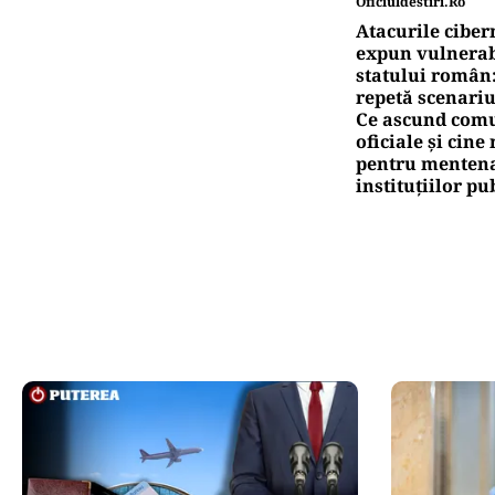
Oficiuldestiri.ro
Atacurile ciber
expun vulnerabi
statului român
repetă scenariu
Ce ascund comu
oficiale și cin
pentru mentena
instituțiilor pu