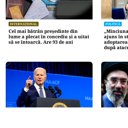
INTERNAȚIONAL
POLITICĂ
Cel mai bătrân președinte din
„Minciuna 
lume a plecat în concediu și a uitat
ajuns în s
să se întoarcă. Are 93 de ani
adoptarea 
după atacu
INTERNAȚIONAL
INTERNAȚIO
Starea lui Joe Biden se agravează:
Primele i
cancerul a metastazat. Fiul său:
Khamenei.