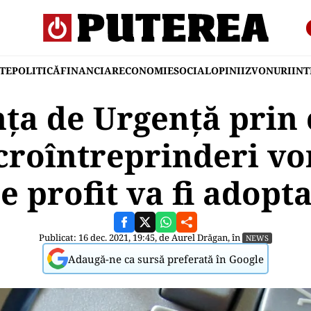
TE
POLITICĂ
FINANCIAR
ECONOMIE
SOCIAL
OPINII
ZVONURI
IN
ța de Urgență prin 
roîntreprinderi vor
e profit va fi adopta
Publicat: 16 dec. 2021, 19:45, de
Aurel Drăgan
, în
NEWS
Adaugă-ne ca sursă preferată în Google