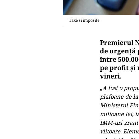
Taxe si impozite
Premierul N
de urgenţă 
între 500.00
pe profit şi
vineri.
„
A fost o prop
plafoane de la 
Ministerul Fin
milioane lei, 
IMM-uri grantu
viitoare. Eleme