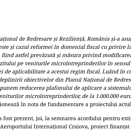
aţional de Redresare şi Rezilienţă, România şi-a asu
ste şi cazul reformei în domeniul fiscal cu privire l
l, fiind astfel prevăzută şi măsura privind modificare
zitului pe veniturile microîntreprinderilor în sensul
i de aplicabilitate a acestui regim fiscal. Luând în 
deplinirii obiectivelor din Planul Naţional de Redres
opunem reducerea plafonului de aplicare a sistemulu
eniturilor microîntreprinderilor, de la 1.000.000 euro
ţionează în nota de fundamentare a proiectului actul
a fost prezent, joi, la semnarea acordului pentru ext
eroportului Internaţional Craiova, proiect finanţat