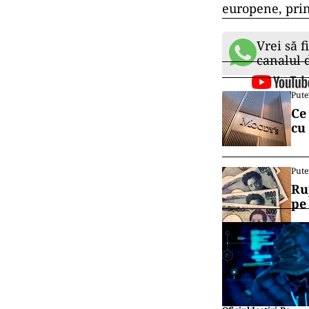
europene, pri
Vrei să f
canalul
Pute
Ce
cu
Pute
Ru
pe