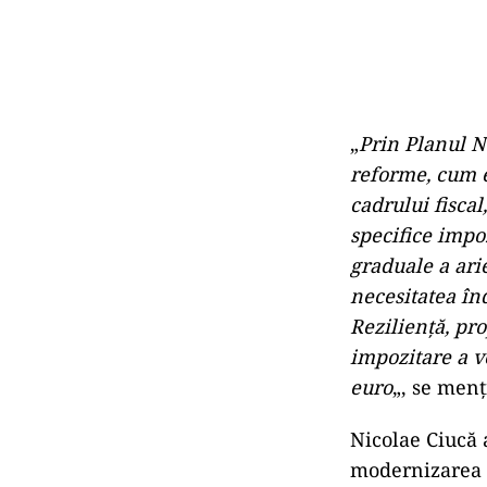
„
Prin Planul N
reforme, cum e
cadrului fisca
specifice impo
graduale a arie
necesitatea în
Rezilienţă, pr
impozitare a v
euro
„, se men
Nicolae Ciucă 
modernizarea A