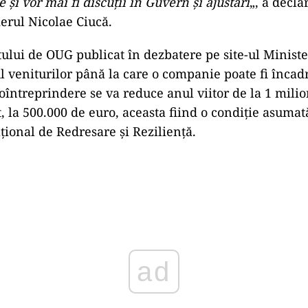
şi vor mai fi discuţii în Guvern şi ajustări
„, a declar
erul Nicolae Ciucă.
ctului de OUG publicat în dezbatere pe site-ul Minist
l veniturilor până la care o companie poate fi încad
oîntreprindere se va reduce anul viitor de la 1 milio
t, la 500.000 de euro, aceasta fiind o condiţie asum
ţional de Redresare şi Rezilienţă.
Play