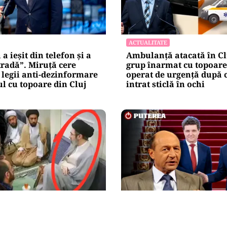
ACTUALITATE
a ieșit din telefon și a
Ambulanță atacată în Cl
tradă”. Miruță cere
grup înarmat cu topoare.
legii anti-dezinformare
operat de urgență după c
l cu topoare din Cluj
intrat sticlă în ochi
NAL
POLITICĂ
magini cu Mojtaba
Băsescu îi taxează pe Bo
 Liderul Iranului nu a
Nicușor Dan: „A avut gri