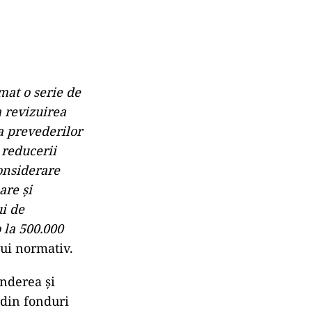
mat o serie de
a revizuirea
a prevederilor
 reducerii
considerare
are şi
i de
 la 500.000
ui normativ.
inderea şi
 din fonduri