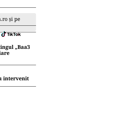
.ro și pe
tingul „Baa3
iare
 intervenit