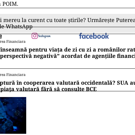
n POIM.
ii mereu la curent cu toate știrile? Urmărește Puterea
 de WhatsApp
rea Financiara
 înseamnă pentru viața de zi cu zi a românilor ra
 perspectivă negativă” acordat de agențiile financ
rea Financiara
ptură în cooperarea valutară occidentală? SUA au
 piața valutară fără să consulte BCE