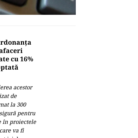
 ordonanţa
afaceri
tate cu 16%
optată
derea acestor
izat de
mat la 300
asigură pentru
 în proiectele
care va fi