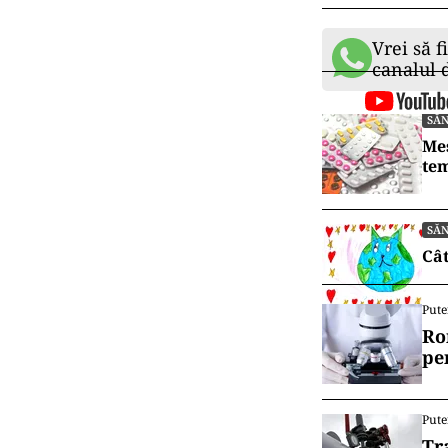
Vrei să f
canalul
SĂ
Mes
tem
SĂ
Cât
Pute
Ro
pe
Pute
Tr