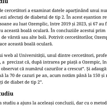
diu
de cercetători a examinat datele aparținând unui n
zi afectați de diabetul de tip 2. În acest eșantion r
soane au luat Ozemplic, între 2019 și 2023, și 67 au f
u această boală oculară. În concluziile acestui prim 
i de vârstă sau alte boli. Potrivit cercetătorilor, Ozem
face această boală oculară.
lui web al Universității, unul dintre cercetători, prof
, a precizat că, după intrarea pe piață a Ozempic, în
m observat că numărul cazurilor a crescut”. Și adaugă
 la 70 de cazuri pe an, acum notăm până la 150 și 
ți de diabet de tip 2”.
tudiu
a studiu a ajuns la aceleași concluzii, dar cu o metod