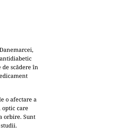
l Danemarcei,
antidiabetic
e de scădere în
 medicament
de o afectare a
 optic care
a orbire. Sunt
studii.