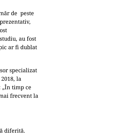
umăr de peste
eprezentativ,
ost
studiu, au fost
pic ar fi dublat
esor specializat
 2018, la
: „În timp ce
mai frecvent la
ă diferită.