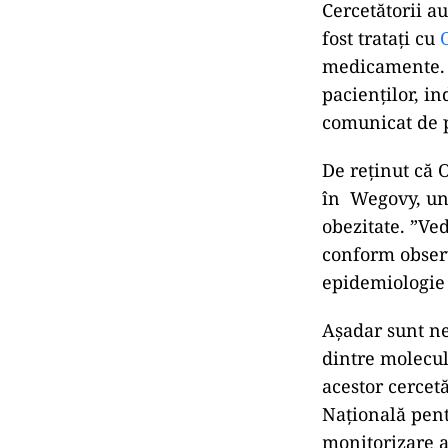
Cercetătorii a
fost tratați cu
medicamente. C
pacienților, in
comunicat de 
De reținut că 
în Wegovy, un 
obezitate. ”Ve
conform observ
epidemiologie c
Așadar sunt ne
dintre molecul
acestor cercetă
Națională pent
monitorizare a