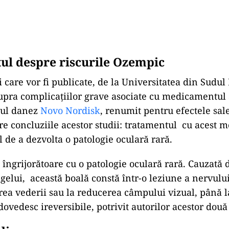
tul despre riscurile Ozempic
i care vor fi publicate, de la Universitatea din Sudu
upra complicațiilor grave asociate cu medicamentul 
rul danez
Novo Nordisk
, renumit pentru efectele sal
tre concluziile acestor studii: tratamentul cu acest
l de a dezvolta o patologie oculară rară.
 îngrijorătoare cu o patologie oculară rară. Cauzată 
ngelui, această boală constă într-o leziune a nervului
rea vederii sau la reducerea câmpului vizual, până l
dovedesc ireversibile, potrivit autorilor acestor două 