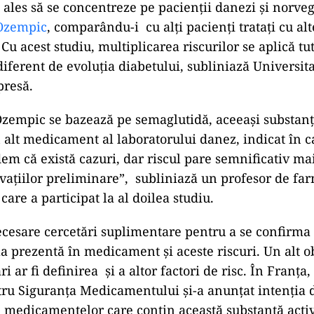
u ales să se concentreze pe pacienții danezi și norve
Ozempic
, comparându-i cu alți pacienți tratați cu alt
u acest studiu, multiplicarea riscurilor se aplică tu
diferent de evoluția diabetului, subliniază Universit
presă.
Ozempic se bazează pe semaglutidă, aceeași substanț
alt medicament al laboratorului danez, indicat în c
dem că există cazuri, dar riscul pare semnificativ ma
ațiilor preliminare”, subliniază un profesor de fa
are a participat la al doilea studiu.
cesare cercetări suplimentare pentru a se confirma
a prezentă în medicament și aceste riscuri. Un alt ob
ri ar fi definirea și a altor factori de risc. În Franța
ru Siguranța Medicamentului și-a anunțat intenția 
 medicamentelor care conțin această substanță acti