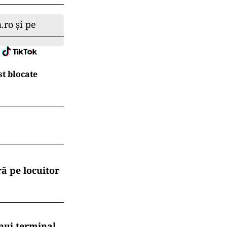
.ro și pe
t blocate
ă pe locuitor
nui terminal