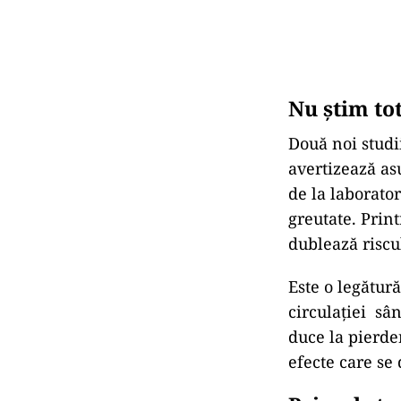
Nu știm to
Două noi studi
avertizează as
de la laborato
greutate. Prin
dublează riscu
Este o legătură
circulației sâ
duce la pierde
efecte care se 