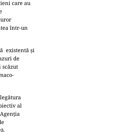
gieni care au
e
turor
atea într-un
ă existentă și
azuri de
i scăzut
rmaco-
 legătura
iectiv al
, Agenția
de
vă.