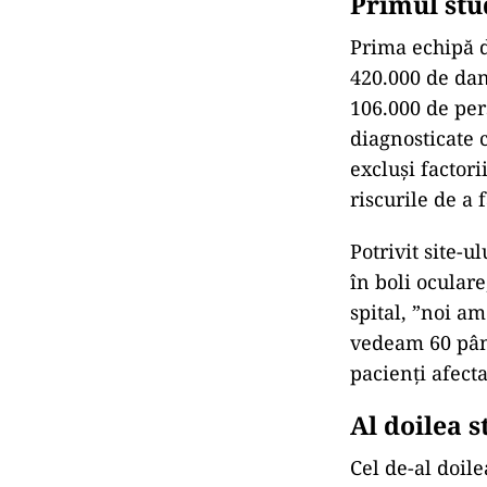
Primul stu
Prima echipă 
420.000 de dane
106.000 de per
diagnosticate c
excluși factori
riscurile de a 
Potrivit site-u
în boli oculare
spital, ”noi a
vedeam 60 până
pacienți afecta
Al doilea s
Cel de-al doile