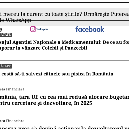
ii mereu la curent cu toate știrile? Urmărește Puterea
 de WhatsApp
NĂTATE
ajul Agenției Naționale a Medicamentului: De ce au fos
porar la vânzare Colebil și Panzcebil
NĂTATE
 costă să-ți salvezi câinele sau pisica în România
rea Financiara
mânia, țara UE cu cea mai redusă alocare bugetar
ntru cercetare și dezvoltare, în 2025
rea Financiara
ansgaz vrea să devină acționar la dezvoltatorul u