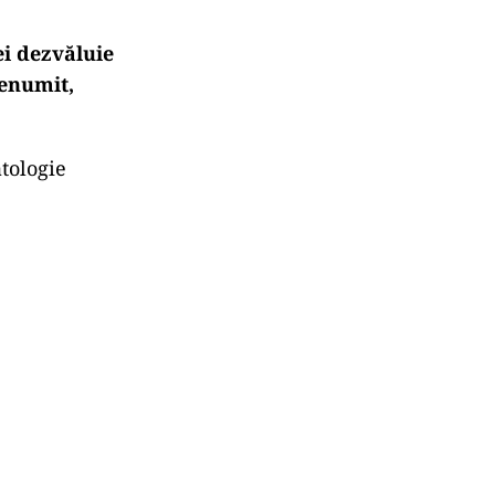
ei dezvăluie
renumit
,
atologie