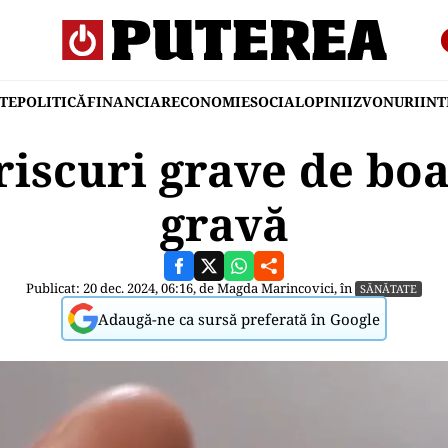
TE
POLITICĂ
FINANCIAR
ECONOMIE
SOCIAL
OPINII
ZVONURI
IN
riscuri grave de boa
gravă
Publicat: 20 dec. 2024, 06:16, de
Magda Marincovici
, în
SĂNĂTATE
Adaugă-ne ca sursă preferată în Google