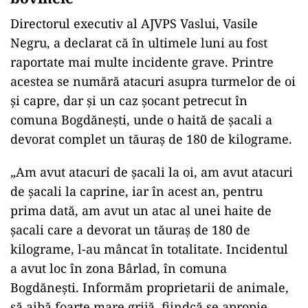
Directorul executiv al AJVPS Vaslui, Vasile
Negru, a declarat că în ultimele luni au fost
raportate mai multe incidente grave. Printre
acestea se numără atacuri asupra turmelor de oi
și capre, dar și un caz șocant petrecut în
comuna Bogdănești, unde o haită de șacali a
devorat complet un tăuraș de 180 de kilograme.
„Am avut atacuri de şacali la oi, am avut atacuri
de şacali la caprine, iar în acest an, pentru
prima dată, am avut un atac al unei haite de
şacali care a devorat un tăuraş de 180 de
kilograme, l-au mâncat în totalitate. Incidentul
a avut loc în zona Bârlad, în comuna
Bogdăneşti. Informăm proprietarii de animale,
să aibă foarte mare grijă, fiindcă se apropie