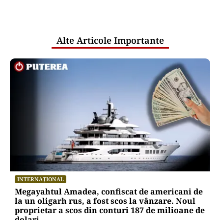
comunicările oficiale și cine răspunde
pentru mentenanța IT a instituțiilor
publice
Alte Articole Importante
INTERNAȚIONAL
Megayahtul Amadea, confiscat de americani de
la un oligarh rus, a fost scos la vânzare. Noul
proprietar a scos din conturi 187 de milioane de
dolari