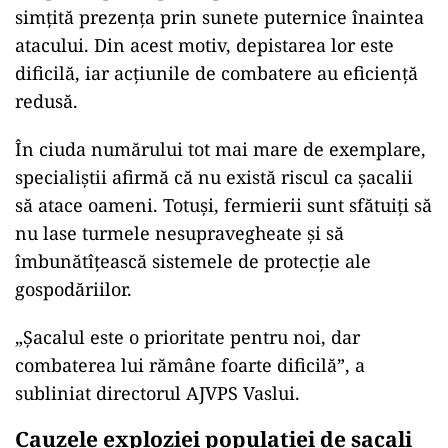
simțită prezența prin sunete puternice înaintea
atacului. Din acest motiv, depistarea lor este
dificilă, iar acțiunile de combatere au eficiență
redusă.
În ciuda numărului tot mai mare de exemplare,
specialiștii afirmă că nu există riscul ca șacalii
să atace oameni. Totuși, fermierii sunt sfătuiți să
nu lase turmele nesupravegheate și să
îmbunătîțească sistemele de protecție ale
gospodăriilor.
„Șacalul este o prioritate pentru noi, dar
combaterea lui rămâne foarte dificilă”, a
subliniat directorul AJVPS Vaslui.
Cauzele exploziei populației de șacali