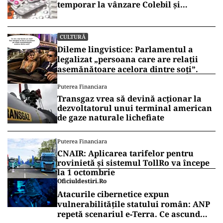
temporar la vânzare Colebil și
Panzcebil
CULTURĂ
Dileme lingvistice: Parlamentul a
legalizat „persoana care are relații
asemănătoare acelora dintre soți”.
Puterea Financiara
Transgaz vrea să devină acționar la
dezvoltatorul unui terminal american
de gaze naturale lichefiate
Puterea Financiara
CNAIR: Aplicarea tarifelor pentru
rovinietă și sistemul TollRo va începe
la 1 octombrie
Oficiuldestiri.ro
Atacurile cibernetice expun
vulnerabilitățile statului român: ANP
repetă scenariul e‑Terra. Ce ascund