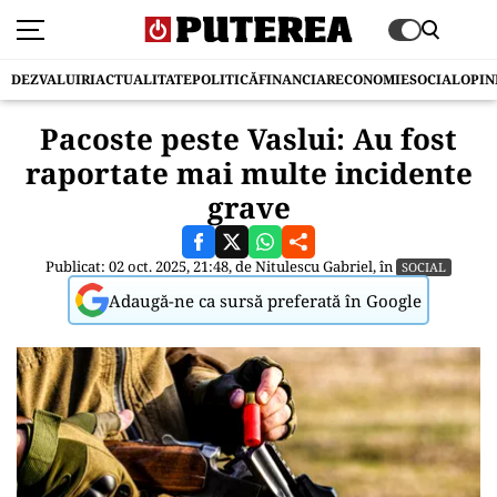
DEZVALUIRI
ACTUALITATE
POLITICĂ
FINANCIAR
ECONOMIE
SOCIAL
OPIN
Pacoste peste Vaslui: Au fost
raportate mai multe incidente
grave
Publicat: 02 oct. 2025, 21:48, de
Nitulescu Gabriel
, în
SOCIAL
Adaugă-ne ca sursă preferată în Google