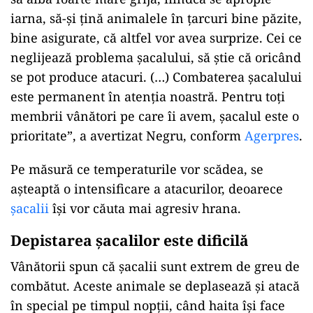
iarna, să-şi ţină animalele în ţarcuri bine păzite,
bine asigurate, că altfel vor avea surprize. Cei ce
neglijează problema şacalului, să ştie că oricând
se pot produce atacuri. (…) Combaterea şacalului
este permanent în atenţia noastră. Pentru toţi
membrii vânători pe care îi avem, şacalul este o
prioritate”, a avertizat Negru, conform
Agerpres
.
Pe măsură ce temperaturile vor scădea, se
așteaptă o intensificare a atacurilor, deoarece
șacalii
își vor căuta mai agresiv hrana.
Depistarea șacalilor este dificilă
Vânătorii spun că șacalii sunt extrem de greu de
combătut. Aceste animale se deplasează și atacă
în special pe timpul nopții, când haita își face