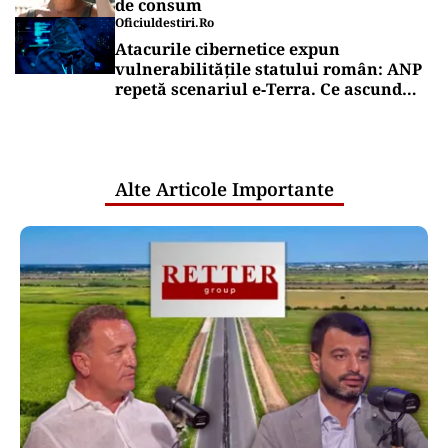
de consum
Oficiuldestiri.ro
Atacurile cibernetice expun
vulnerabilitățile statului român: ANP
repetă scenariul e‑Terra. Ce ascund
comunicările oficiale și cine răspunde
pentru mentenanța IT a instituțiilor
publice
Alte Articole Importante