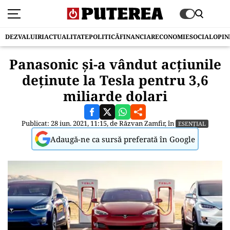
DEZVALUIRI
ACTUALITATE
POLITICĂ
FINANCIAR
ECONOMIE
SOCIAL
OPIN
Panasonic și-a vândut acțiunile
deținute la Tesla pentru 3,6
miliarde dolari
Publicat: 28 iun. 2021, 11:15, de
Răzvan Zamfir
, în
ESENȚIAL
Adaugă-ne ca sursă preferată în Google