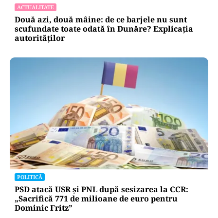
ACTUALITATE
Două azi, două mâine: de ce barjele nu sunt
scufundate toate odată în Dunăre? Explicația
autorităților
POLITICĂ
PSD atacă USR și PNL după sesizarea la CCR:
„Sacrifică 771 de milioane de euro pentru
Dominic Fritz”