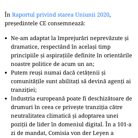
În
Raportul privind starea Uniunii 2020
,
preşedintele CE consemnează:
Ne-am adaptat la împrejurări neprevăzute şi
dramatice, respectând în acelaşi timp
principiile şi aspiraţiile definite în orientările
noastre politice de acum un an;
Putem reuşi numai dacă cetăţenii şi
comunităţile sunt abilitaţi să devină agenţi ai
tranziţiei;
Industria europeană poate fi deschizătoare de
drumuri în ceea ce priveşte tranziţia către
neutralitatea climatică şi adoptarea unei
poziţii de lider în domeniul digital. În a 101-a
zi de mandat, Comisia von der Leyen a