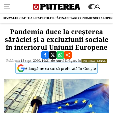
DEZVALUIRI
ACTUALITATE
POLITICĂ
FINANCIAR
ECONOMIE
SOCIAL
OPIN
Pandemia duce la creșterea
sărăciei și a excluziunii sociale
în interiorul Uniunii Europene
Publicat: 15 sept. 2020, 19:21, de
Aurel Drăgan
, în
INTERNAȚIONAL
Adaugă-ne ca sursă preferată în Google