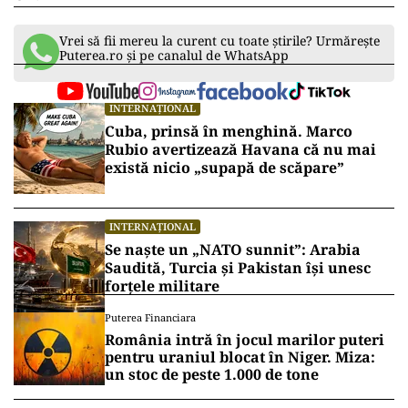
Vrei să fii mereu la curent cu toate știrile? Urmărește
Puterea.ro și pe canalul de WhatsApp
INTERNAȚIONAL
Cuba, prinsă în menghină. Marco
Rubio avertizează Havana că nu mai
există nicio „supapă de scăpare”
INTERNAȚIONAL
Se naște un „NATO sunnit”: Arabia
Saudită, Turcia și Pakistan își unesc
forțele militare
Puterea Financiara
România intră în jocul marilor puteri
pentru uraniul blocat în Niger. Miza:
un stoc de peste 1.000 de tone