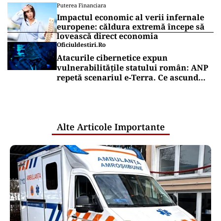
Puterea Financiara
Impactul economic al verii infernale
europene: căldura extremă începe să
lovească direct economia
Oficiuldestiri.ro
Atacurile cibernetice expun
vulnerabilitățile statului român: ANP
repetă scenariul e‑Terra. Ce ascund
comunicările oficiale și cine răspunde
pentru mentenanța IT a instituțiilor
publice
Alte Articole Importante