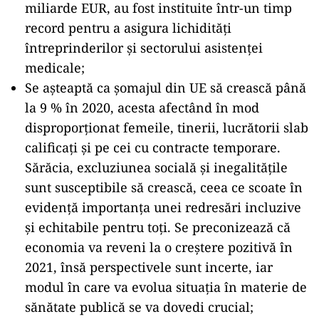
miliarde EUR, au fost instituite într-un timp
record pentru a asigura lichidităţi
întreprinderilor şi sectorului asistenţei
medicale;
Se aşteaptă ca şomajul din UE să crească până
la 9 % în 2020, acesta afectând în mod
disproporţionat femeile, tinerii, lucrătorii slab
calificaţi şi pe cei cu contracte temporare.
Sărăcia, excluziunea socială şi inegalităţile
sunt susceptibile să crească, ceea ce scoate în
evidenţă importanţa unei redresări incluzive
şi echitabile pentru toţi. Se preconizează că
economia va reveni la o creştere pozitivă în
2021, însă perspectivele sunt incerte, iar
modul în care va evolua situaţia în materie de
sănătate publică se va dovedi crucial;