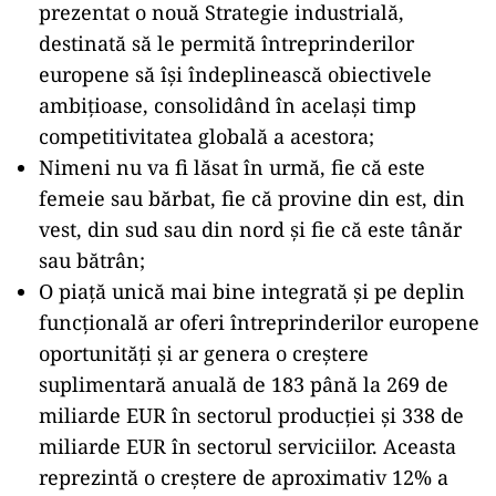
prezentat o nouă Strategie industrială,
destinată să le permită întreprinderilor
europene să îşi îndeplinească obiectivele
ambiţioase, consolidând în acelaşi timp
competitivitatea globală a acestora;
Nimeni nu va fi lăsat în urmă, fie că este
femeie sau bărbat, fie că provine din est, din
vest, din sud sau din nord şi fie că este tânăr
sau bătrân;
O piaţă unică mai bine integrată şi pe deplin
funcţională ar oferi întreprinderilor europene
oportunităţi şi ar genera o creştere
suplimentară anuală de 183 până la 269 de
miliarde EUR în sectorul producţiei şi 338 de
miliarde EUR în sectorul serviciilor. Aceasta
reprezintă o creştere de aproximativ 12% a