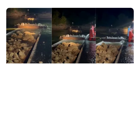
ACTUALITATE
Primele două barje, scufundate cu succes în
Dunăre. Radu Miruță: „Este o procedură lentă
pentru a se așeza cât mai bine”
TOS
Politica Cookies
Protecția Datelor Personale
Despre Noi
Publicitate
Echipa