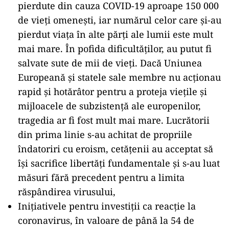
pierdute din cauza COVID-19 aproape 150 000
de vieţi omeneşti, iar numărul celor care şi-au
pierdut viaţa în alte părţi ale lumii este mult
mai mare. În pofida dificultăţilor, au putut fi
salvate sute de mii de vieţi. Dacă Uniunea
Europeană şi statele sale membre nu acţionau
rapid şi hotărâtor pentru a proteja vieţile şi
mijloacele de subzistenţă ale europenilor,
tragedia ar fi fost mult mai mare. Lucrătorii
din prima linie s-au achitat de propriile
îndatoriri cu eroism, cetăţenii au acceptat să
îşi sacrifice libertăţi fundamentale şi s-au luat
măsuri fără precedent pentru a limita
răspândirea virusului,
Iniţiativele pentru investiţii ca reacţie la
coronavirus, în valoare de până la 54 de