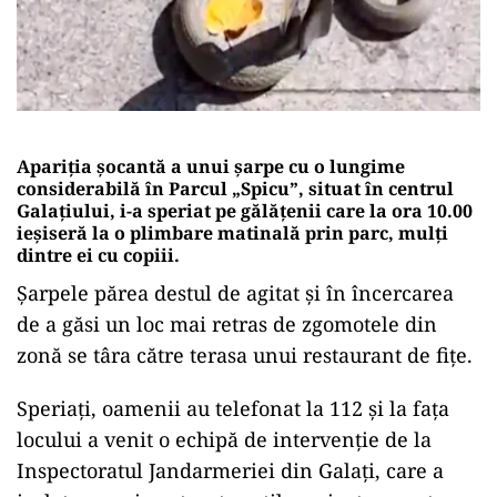
Apariția șocantă a unui șarpe cu o lungime
considerabilă în Parcul „Spicu”, situat în centrul
Galațiului, i-a speriat pe gălățenii care la ora 10.00
ieșiseră la o plimbare matinală prin parc, mulți
dintre ei cu copiii.
Șarpele părea destul de agitat și în încercarea
de a găsi un loc mai retras de zgomotele din
zonă se târa către terasa unui restaurant de fițe.
Speriaţi, oamenii au telefonat la 112 și la fața
locului a venit o echipă de intervenție de la
Inspectoratul Jandarmeriei din Galați, care a