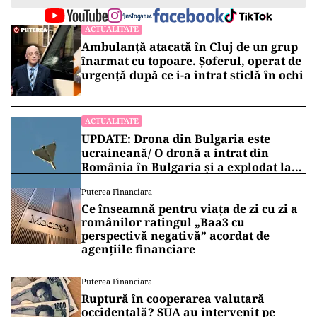
ACTUALITATE
Ambulanță atacată în Cluj de un grup
înarmat cu topoare. Șoferul, operat de
urgență după ce i-a intrat sticlă în ochi
ACTUALITATE
UPDATE: Drona din Bulgaria este
ucraineană/ O dronă a intrat din
România în Bulgaria şi a explodat la
100 de metri de graniţă
Puterea Financiara
Ce înseamnă pentru viața de zi cu zi a
românilor ratingul „Baa3 cu
perspectivă negativă” acordat de
agențiile financiare
Puterea Financiara
Ruptură în cooperarea valutară
occidentală? SUA au intervenit pe