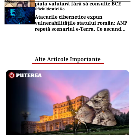
piața valutară fără să consulte BCE
Oficiuldestiri.ro
Atacurile cibernetice expun
vulnerabilitățile statului român: ANP
repetă scenariul e‑Terra. Ce ascund
comunicările oficiale și cine răspunde
pentru mentenanța IT a instituțiilor
publice
Alte Articole Importante