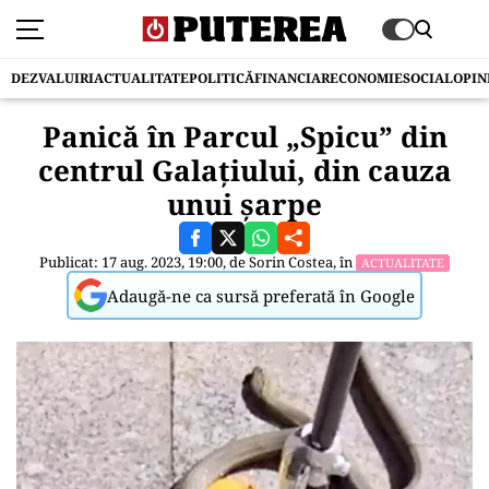
DEZVALUIRI
ACTUALITATE
POLITICĂ
FINANCIAR
ECONOMIE
SOCIAL
OPIN
Panică în Parcul „Spicu” din
centrul Galațiului, din cauza
unui șarpe
Publicat: 17 aug. 2023, 19:00, de
Sorin Costea
, în
ACTUALITATE
Adaugă-ne ca sursă preferată în Google