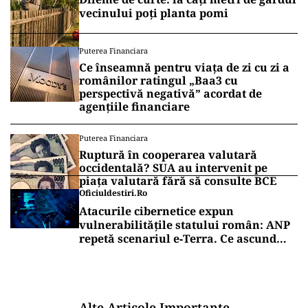
vecinului poți planta pomi
Puterea Financiara
Ce înseamnă pentru viața de zi cu zi a
românilor ratingul „Baa3 cu
perspectivă negativă” acordat de
agențiile financiare
Puterea Financiara
Ruptură în cooperarea valutară
occidentală? SUA au intervenit pe
piața valutară fără să consulte BCE
Oficiuldestiri.ro
Atacurile cibernetice expun
vulnerabilitățile statului român: ANP
repetă scenariul e‑Terra. Ce ascund
comunicările oficiale și cine răspunde
pentru mentenanța IT a instituțiilor
publice
Alte Articole Importante