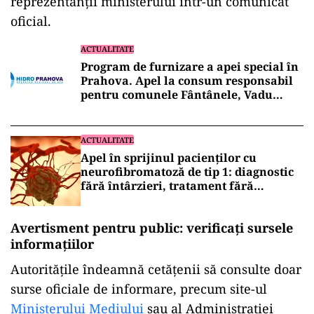
reprezentanții ministerului într-un comunicat
oficial.
ACTUALITATE
Program de furnizare a apei special în
Prahova. Apel la consum responsabil
pentru comunele Fântânele, Vadu
Săpat, Mănești și Ciorani
ACTUALITATE
Apel în sprijinul pacienților cu
neurofibromatoză de tip 1: diagnostic
fără întârzieri, tratament fără
întreruperi!
Avertisment pentru public: verificați sursele
informațiilor
Autoritățile îndeamnă cetățenii să consulte doar
surse oficiale de informare, precum site-ul
Ministerului Mediului
sau al Administrației