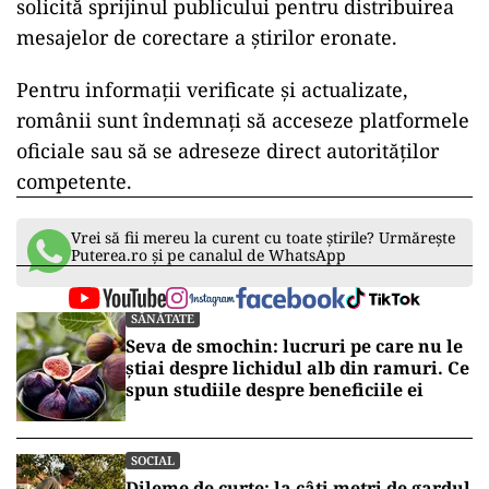
solicită sprijinul publicului pentru distribuirea
mesajelor de corectare a știrilor eronate.
Pentru informații verificate și actualizate,
românii sunt îndemnați să acceseze platformele
oficiale sau să se adreseze direct autorităților
competente.
Vrei să fii mereu la curent cu toate știrile? Urmărește
Puterea.ro și pe canalul de WhatsApp
SĂNĂTATE
Seva de smochin: lucruri pe care nu le
știai despre lichidul alb din ramuri. Ce
spun studiile despre beneficiile ei
SOCIAL
Dileme de curte: la câți metri de gardul