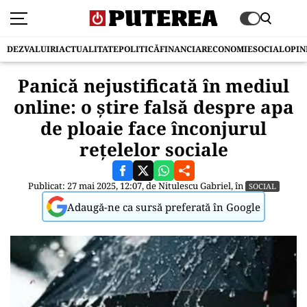
DEZVALUIRI
ACTUALITATE
POLITICĂ
FINANCIAR
ECONOMIE
SOCIAL
OPIN
Panică nejustificată în mediul
online: o știre falsă despre apa
de ploaie face înconjurul
rețelelor sociale
Publicat: 27 mai 2025, 12:07, de
Nitulescu Gabriel
, în
SOCIAL
Adaugă-ne ca sursă preferată în Google