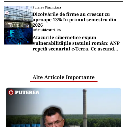
Puterea Financiara
Dizolvările de firme au crescut cu
aproape 13% în primul semestru din
2026
Oficiuldestiri.ro
Atacurile cibernetice expun
vulnerabilitățile statului român: ANP
repetă scenariul e‑Terra. Ce ascund
comunicările oficiale și cine răspunde
pentru mentenanța IT a instituțiilor
publice
Alte Articole Importante