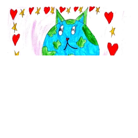
SĂNĂTATE
Cât costă să-ți salvezi câinele sau pisica în
România
TOS
Politica Cookies
Protecția Datelor Personale
Despre Noi
Publicitate
Echipa