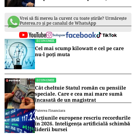
armament străin”
Vrei să fii mereu la curent cu toate știrile? Urmărește
Puterea.ro și pe canalul de WhatsApp
ECONOMIE
Cel mai scump kilowatt e cel pe care
nu-l poți muta
ECONOMIE
Cât cheltuie Statul român cu pensiile
speciale. Care e cea mai mare sumă
încasată de un magistrat
Puterea Financiara
Acțiunile europene rescriu recordurile
în 2026. Inteligența artificială schimbă
liderii bursei