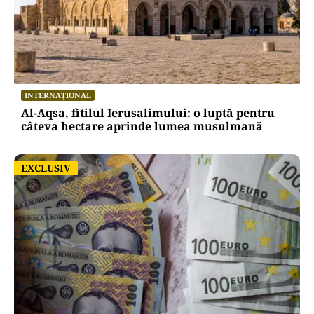
INTERNAȚIONAL
Al-Aqsa, fitilul Ierusalimului: o luptă pentru
câteva hectare aprinde lumea musulmană
EXCLUSIV
EXCLUSIV