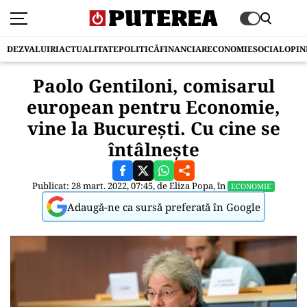
DEZVALUIRI
ACTUALITATE
POLITICĂ
FINANCIAR
ECONOMIE
SOCIAL
OPIN
Paolo Gentiloni, comisarul
european pentru Economie,
vine la București. Cu cine se
întâlnește
Publicat: 28 mart. 2022, 07:45, de
Eliza Popa
, în
ECONOMIE
Adaugă-ne ca sursă preferată în Google