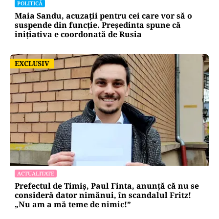
POLITICĂ
Maia Sandu, acuzații pentru cei care vor să o
suspende din funcție. Președinta spune că
inițiativa e coordonată de Rusia
EXCLUSIV
EXCLUSIV
ACTUALITATE
Prefectul de Timiș, Paul Finta, anunță că nu se
consideră dator nimănui, în scandalul Fritz!
„Nu am a mă teme de nimic!”