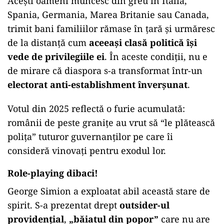
Acești oameni muncesc din greu în Italia,
Spania, Germania, Marea Britanie sau Canada,
trimit bani familiilor rămase în țară și urmăresc
de la distanță cum
aceeași clasă politică își
vede de privilegiile ei
. În aceste condiții, nu e
de mirare că diaspora s-a transformat într-un
electorat anti-establishment înverșunat
.
Votul din 2025 reflectă o furie acumulată:
românii de peste granițe au vrut să “le plătească
polița” tuturor guvernanților pe care îi
consideră vinovați pentru exodul lor.
Role-playing dibaci!
George Simion a exploatat abil această stare de
spirit. S-a prezentat drept
outsider-ul
providențial
,
„băiatul din popor”
care nu are