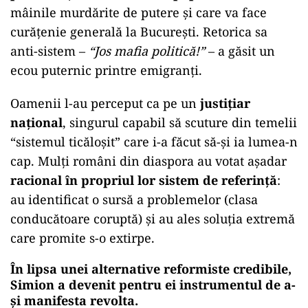
mâinile murdărite de putere și care va face
curățenie generală la București. Retorica sa
anti-sistem –
“Jos mafia politică!”
– a găsit un
ecou puternic printre emigranți.
Oamenii l-au perceput ca pe un
justițiar
național
, singurul capabil să scuture din temelii
“sistemul ticăloșit” care i-a făcut să-și ia lumea-n
cap. Mulți români din diaspora au votat așadar
racional în propriul lor sistem de referință
:
au identificat o sursă a problemelor (clasa
conducătoare coruptă) și au ales soluția extremă
care promite s-o extirpe.
În lipsa unei alternative reformiste credibile,
Simion a devenit pentru ei instrumentul de a-
și manifesta revolta
.