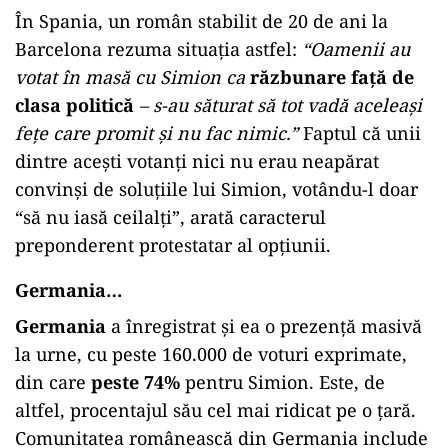
În Spania, un român stabilit de 20 de ani la
Barcelona rezuma situația astfel:
“Oamenii au
votat în masă cu Simion ca
răzbunare față de
clasa politică
– s-au săturat să tot vadă aceleași
fețe care promit și nu fac nimic.”
Faptul că unii
dintre acești votanți nici nu erau neapărat
convinși de soluțiile lui Simion, votându-l doar
“să nu iasă ceilalți”, arată caracterul
preponderent protestatar al opțiunii.
Germania…
Germania
a înregistrat și ea o prezență masivă
la urne, cu peste 160.000 de voturi exprimate,
din care
peste 74%
pentru Simion. Este, de
altfel, procentajul său cel mai ridicat pe o țară.
Comunitatea românească din Germania include