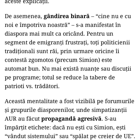
aceste explicații.
De asemenea,
gândirea binară
– “cine nu e cu
noi e împotriva noastră” – s-a manifestat în
diaspora mai mult ca oricând. Pentru un
segment de emigranți frustrați, toți politicienii
tradiționali sunt răi, prin urmare oricine îi
contestă zgomotos (precum Simion) este
automat bun. Nu mai există nuanțe sau discuții
pe programe; totul se reduce la tabere de
patrioti vs. trădători.
Această mentalitate a fost vizibilă pe forumurile
și grupurile diasporenilor, unde simpatizanții
AUR au făcut
propagandă agresivă
. S-au
împărțit etichete: dacă nu ești cu Simion, ești
“vândut sistemului” sau “spălat pe creier de UE”.