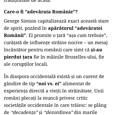
tradiționale de acasă.
Care-o fi ”adevărata Românie”?
George Simion capitalizează exact această stare
de spirit, pozând în
apărătorul “adevăratei
Românii”
. El promite o țară “așa cum trebuie”,
curățată de influențe străine nocive – un mesaj
încântător pentru românii care simt că
și-au
pierdut țara
fie în mâinile Bruxelles-ului, fie
ale corupților locali.
În diaspora occidentală există și un curent de
gândire de tip
“noi vs. ei”
alimentat de
experiența directă a vieții în străinătate. Unii
români plecați la muncă privesc critic
societățile occidentale în care trăiesc: se plâng
de
“decadența”
și
“dezordinea”
din marile