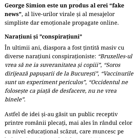
George Simion este un produs al erei “fake
news”
, al live-urilor virale și al mesajelor
simpliste dar emoționale propagate online.
Narațiuni și ”conspirațiuni”
În ultimii ani, diaspora a fost țintită masiv cu
diverse narațiuni conspiraționiste:
“Bruxelles-ul
vrea să ne ia suveranitatea și copiii”
,
“Soros
dirijează papușarii de la București”
,
“Vaccinurile
sunt un experiment periculos”
,
“Occidentul ne
folosește ca piață de desfacere, nu ne vrea
binele”
.
Astfel de idei și-au găsit un public receptiv
printre românii plecați, mai ales în rândul celor
cu nivel educațional scăzut, care muncesc pe