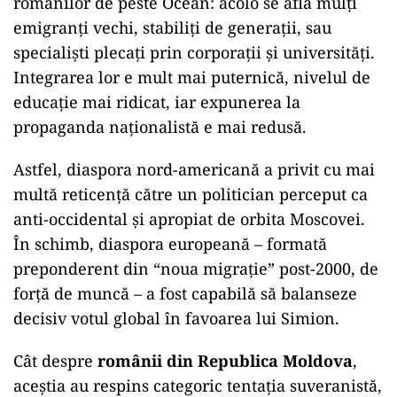
românilor de peste Ocean: acolo se află mulți
emigranți vechi, stabiliți de generații, sau
specialiști plecați prin corporații și universități.
Integrarea lor e mult mai puternică, nivelul de
educație mai ridicat, iar expunerea la
propaganda naționalistă e mai redusă.
Astfel, diaspora nord-americană a privit cu mai
multă reticență către un politician perceput ca
anti-occidental și apropiat de orbita Moscovei.
În schimb, diaspora europeană – formată
preponderent din “noua migrație” post-2000, de
forță de muncă – a fost capabilă să balanseze
decisiv votul global în favoarea lui Simion.
Cât despre
românii din Republica Moldova
,
aceștia au respins categoric tentația suveranistă,