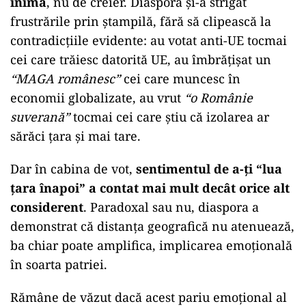
inimă
, nu de creier. Diaspora și-a strigat
frustrările prin ștampilă, fără să clipească la
contradicțiile evidente: au votat anti-UE tocmai
cei care trăiesc datorită UE, au îmbrățișat un
“MAGA românesc”
cei care muncesc în
economii globalizate, au vrut
“o Românie
suverană”
tocmai cei care știu că izolarea ar
sărăci țara și mai tare.
Dar în cabina de vot,
sentimentul de a-ți “lua
țara înapoi” a contat mai mult decât orice alt
considerent
. Paradoxal sau nu, diaspora a
demonstrat că distanța geografică nu atenuează,
ba chiar poate amplifica, implicarea emoțională
în soarta patriei.
Rămâne de văzut dacă acest pariu emoțional al