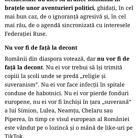
brațele unor aventurieri politici
, ghidați, în cel
mai bun caz, de o ignoranță agresivă și, în cel
mai rău, de o agendă sincronizată cu interesele
Federației Ruse.
Nu vor fi de față la decont
Românii din diaspora votează, dar
nu vor fi de
față la decont
. Nu ei vor trebui să își trimită
copiii la școli unde se predă „religie și
suveranism”. Nu ei vor face infecții în spitale
conduse de habotnici. Nu ei vor pierde fonduri
europene, nu ei vor fi închiși în țara „suverană”
a lui Simion, Lulea, Neamțu, Chelaru sau
Piperea, în timp ce visul european al României
este vândut pe o lozincă și o mână de like-uri pe
TikTok.