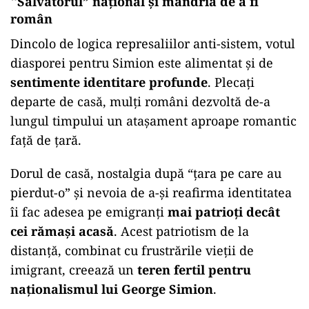
“
Salvatorul” național și mândria de a fi
român
Dincolo de logica represaliilor anti-sistem, votul
diasporei pentru Simion este alimentat și de
sentimente identitare profunde
. Plecați
departe de casă, mulți români dezvoltă de-a
lungul timpului un atașament aproape romantic
față de țară.
Dorul de casă, nostalgia după “țara pe care au
pierdut-o” și nevoia de a-și reafirma identitatea
îi fac adesea pe emigranți
mai patrioți decât
cei rămași acasă
. Acest patriotism de la
distanță, combinat cu frustrările vieții de
imigrant, creează un
teren fertil pentru
naționalismul lui George Simion
.