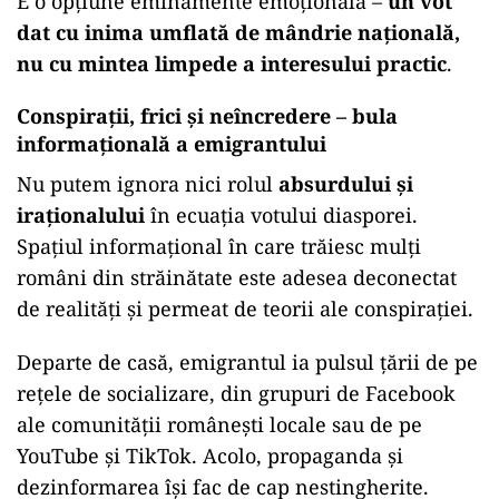
E o opțiune eminamente emoțională –
un vot
dat cu inima umflată de mândrie națională,
nu cu mintea limpede a interesului practic
.
Conspirații, frici și neîncredere – bula
informațională a emigrantului
Nu putem ignora nici rolul
absurdului și
iraționalului
în ecuația votului diasporei.
Spațiul informațional în care trăiesc mulți
români din străinătate este adesea deconectat
de realități și permeat de teorii ale conspirației.
Departe de casă, emigrantul ia pulsul țării de pe
rețele de socializare, din grupuri de Facebook
ale comunității românești locale sau de pe
YouTube și TikTok. Acolo, propaganda și
dezinformarea își fac de cap nestingherite.