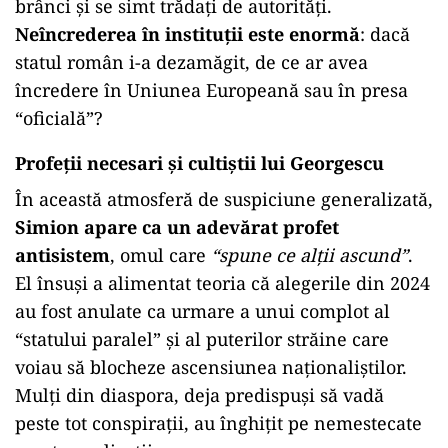
brânci și se simt trădați de autorități.
Neîncrederea în instituții este enormă
: dacă
statul român i-a dezamăgit, de ce ar avea
încredere în Uniunea Europeană sau în presa
“oficială”?
Profeții necesari și cultiștii lui Georgescu
În această atmosferă de suspiciune generalizată,
Simion apare ca un adevărat profet
antisistem
, omul care
“spune ce alții ascund”
.
El însuși a alimentat teoria că alegerile din 2024
au fost anulate ca urmare a unui complot al
“statului paralel” și al puterilor străine care
voiau să blocheze ascensiunea naționaliștilor.
Mulți din diaspora, deja predispuși să vadă
peste tot conspirații, au înghițit pe nemestecate