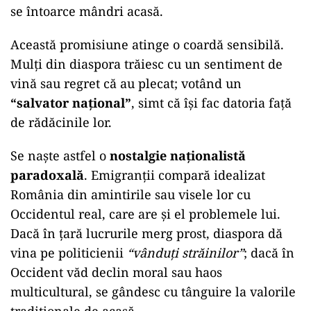
se întoarce mândri acasă.
Această promisiune atinge o coardă sensibilă.
Mulți din diaspora trăiesc cu un sentiment de
vină sau regret că au plecat; votând un
“salvator național”
, simt că își fac datoria față
de rădăcinile lor.
Se naște astfel o
nostalgie naționalistă
paradoxală
. Emigranții compară idealizat
România din amintirile sau visele lor cu
Occidentul real, care are și el problemele lui.
Dacă în țară lucrurile merg prost, diaspora dă
vina pe politicienii
“vânduți străinilor”
; dacă în
Occident văd declin moral sau haos
multicultural, se gândesc cu tânguire la valorile