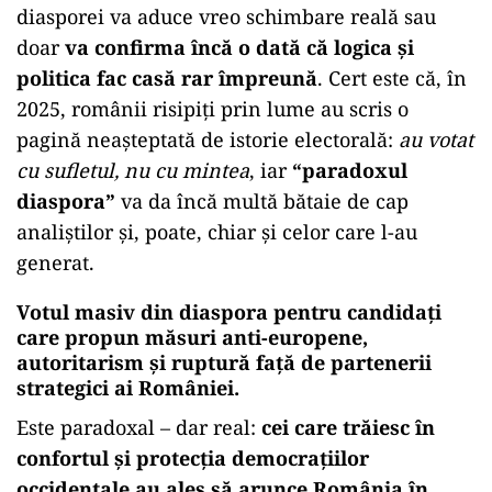
diasporei va aduce vreo schimbare reală sau
doar
va confirma încă o dată că logica și
politica fac casă rar împreună
. Cert este că, în
2025, românii risipiți prin lume au scris o
pagină neașteptată de istorie electorală:
au votat
cu sufletul, nu cu mintea
, iar
“paradoxul
diaspora”
va da încă multă bătaie de cap
analiștilor și, poate, chiar și celor care l-au
generat.
Votul masiv din diaspora pentru candidați
care propun măsuri anti-europene,
autoritarism și ruptură față de partenerii
strategici ai României.
Este paradoxal – dar real:
cei care trăiesc în
confortul și protecția democrațiilor
occidentale au ales să arunce România în