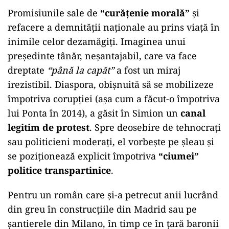
Promisiunile sale de
“curățenie morală”
și
refacere a demnității naționale au prins viață în
inimile celor dezamăgiți. Imaginea unui
președinte tânăr, neșantajabil, care va face
dreptate
“până la capăt”
a fost un miraj
irezistibil. Diaspora, obișnuită să se mobilizeze
împotriva corupției (așa cum a făcut-o împotriva
lui Ponta în 2014), a găsit în Simion un
canal
legitim de protest
. Spre deosebire de tehnocrați
sau politicieni moderați, el vorbește pe șleau și
se poziționează explicit împotriva
“ciumei”
politice transpartinice
.
Pentru un român care și-a petrecut anii lucrând
din greu în construcțiile din Madrid sau pe
șantierele din Milano, în timp ce în țară baronii