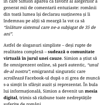
în care Simion apărea ca favorit al alegerilor a
generat mii de comentarii entuziaste: românii
din toată lumea își declarau susținerea și îi
îndemnau pe alții să meargă la vot ca să
“înlăture sistemul care ne-a subjugat de 35 de
ani”
.
Astfel de sloganuri simpliste – deși rupte de
realitatea complexă –
sudează o comunitate
virtuală în jurul unei cauze
. Simion a știut să
fie omniprezent online, să pară autentic,
“unul
de-al nostru”
; emigrantul singuratic care
scrollează
Facebook-ul după o zi grea de muncă
s-a simțit în sfârșit auzit și reprezentat. În bula
lui informațională, Simion a devenit un
mesia
digital
, trimis să răzbune toate nedreptățile
suferite de români.