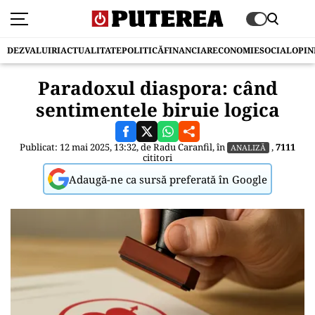
DEZVALUIRI
ACTUALITATE
POLITICĂ
FINANCIAR
ECONOMIE
SOCIAL
OPIN
Paradoxul diaspora: când
sentimentele biruie logica
Publicat: 12 mai 2025, 13:32, de
Radu Caranfil
, în
,
7111
ANALIZĂ
cititori
Adaugă-ne ca sursă preferată în Google