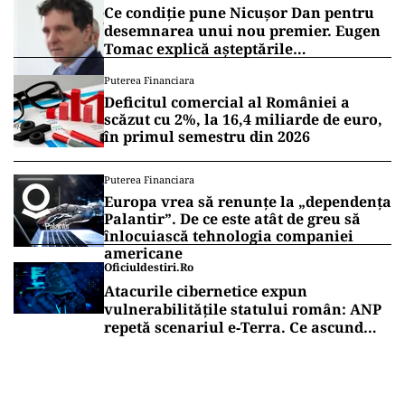
Ce condiție pune Nicușor Dan pentru
desemnarea unui nou premier. Eugen
Tomac explică așteptările
președintelui
Puterea Financiara
Deficitul comercial al României a
scăzut cu 2%, la 16,4 miliarde de euro,
în primul semestru din 2026
Puterea Financiara
Europa vrea să renunțe la „dependența
Palantir”. De ce este atât de greu să
înlocuiască tehnologia companiei
americane
Oficiuldestiri.ro
Atacurile cibernetice expun
vulnerabilitățile statului român: ANP
repetă scenariul e‑Terra. Ce ascund
comunicările oficiale și cine răspunde
pentru mentenanța IT a instituțiilor
publice